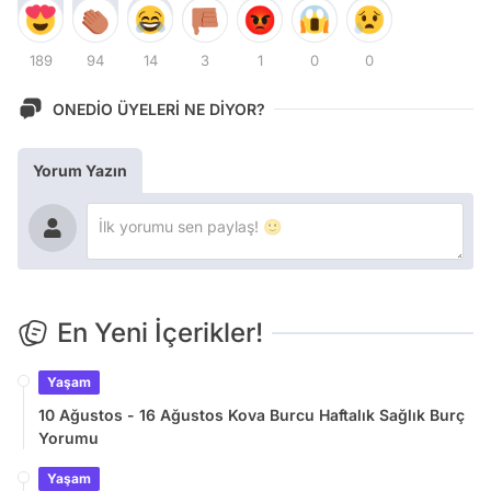
189
94
14
3
1
0
0
ONEDİO ÜYELERİ NE DİYOR?
Yorum Yazın
En Yeni İçerikler!
Yaşam
10 Ağustos - 16 Ağustos Kova Burcu Haftalık Sağlık Burç
Yorumu
Yaşam