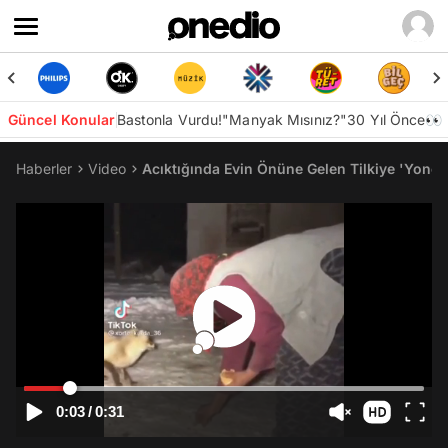
Güncel Konular
Bastonla Vurdu!
"Manyak Mısınız?"
30 Yıl Önce👀
Haberler
Video
Acıktığında Evin Önüne Gelen Tilkiye 'Yonca
0:03
/
0:31