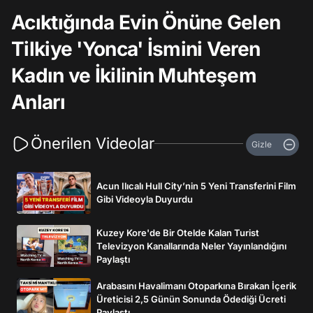
Acıktığında Evin Önüne Gelen
Tilkiye 'Yonca' İsmini Veren
Kadın ve İkilinin Muhteşem
Anları
Önerilen Videolar
Gizle
Acun Ilıcalı Hull City’nin 5 Yeni Transferini Film
Gibi Videoyla Duyurdu
Kuzey Kore'de Bir Otelde Kalan Turist
Televizyon Kanallarında Neler Yayınlandığını
Paylaştı
Arabasını Havalimanı Otoparkına Bırakan İçerik
Üreticisi 2,5 Günün Sonunda Ödediği Ücreti
Paylaştı