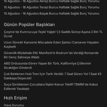
10 Ağustos - 16 Ağustos Akrep Burcu Haftalık Sağlık Burç Yorumu
10 Ağustos - 16 Ağustos Terazi Burcu Haftalık Sağlık Burç Yorumu
10 Ağustos - 16 Ağustos Başak Burcu Haftalık Sağlık Burç Yorumu
Günün Popüler Başlıkları
Çeşme'de Kumrucuya Tepki Yağdı! 1,5 Saatlik Süreyi Aşana 2 Bin TL
Ücret
Uzun Süredir Kanserle Mücadele Eden Şarkıcı Cansever Hayatını
Kaybetti
Güvenlik Müdahale Etti: Manifest'in Bodrum'da Verdiği Konserde
Bir Genç Sahneye Atladı
ABD Ordusunda Görev Yapan Bir Türk, Kaliforniya Çöllerinin
Sıcaklığını Gösterdi
Çok Beklenen Hızlı Tren İçin Tarih Verildi: 7 Saat Süren Yol 1 Saat 45
Dakikaya Düşecek!
Suça Sürüklenen Çocuklara İlişkin Kanun Teklifi TBMM'de Kabul
Edilerek Yasalaştı
Hızlı Erişim
Hava Durumu