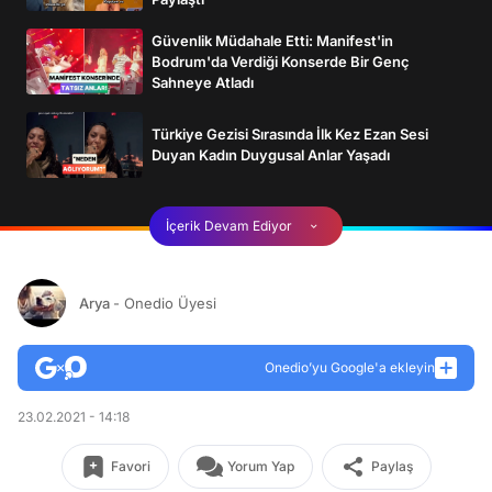
Güvenlik Müdahale Etti: Manifest'in
Bodrum'da Verdiği Konserde Bir Genç
Sahneye Atladı
Türkiye Gezisi Sırasında İlk Kez Ezan Sesi
Duyan Kadın Duygusal Anlar Yaşadı
İçerik Devam Ediyor
Arya
- Onedio Üyesi
Onedio’yu Google'a ekleyin
23.02.2021 - 14:18
Favori
Yorum Yap
Paylaş