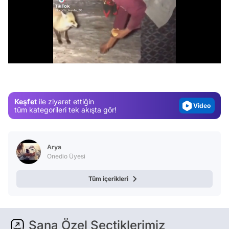
Video
/
Test
Gündem
Magazin
Keşfet
ile ziyaret ettiğin
Video
tüm kategorileri tek akışta gör!
Test
Arya
Onedio Üyesi
Tüm içerikleri
Sana Özel Seçtiklerimiz