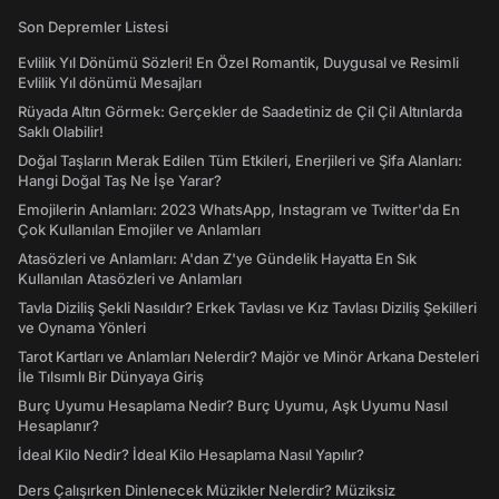
Son Depremler Listesi
Evlilik Yıl Dönümü Sözleri! En Özel Romantik, Duygusal ve Resimli
Evlilik Yıl dönümü Mesajları
Rüyada Altın Görmek: Gerçekler de Saadetiniz de Çil Çil Altınlarda
Saklı Olabilir!
Doğal Taşların Merak Edilen Tüm Etkileri, Enerjileri ve Şifa Alanları:
Hangi Doğal Taş Ne İşe Yarar?
Emojilerin Anlamları: 2023 WhatsApp, Instagram ve Twitter'da En
Çok Kullanılan Emojiler ve Anlamları
Atasözleri ve Anlamları: A'dan Z'ye Gündelik Hayatta En Sık
Kullanılan Atasözleri ve Anlamları
Tavla Diziliş Şekli Nasıldır? Erkek Tavlası ve Kız Tavlası Diziliş Şekilleri
ve Oynama Yönleri
Tarot Kartları ve Anlamları Nelerdir? Majör ve Minör Arkana Desteleri
İle Tılsımlı Bir Dünyaya Giriş
Burç Uyumu Hesaplama Nedir? Burç Uyumu, Aşk Uyumu Nasıl
Hesaplanır?
İdeal Kilo Nedir? İdeal Kilo Hesaplama Nasıl Yapılır?
Ders Çalışırken Dinlenecek Müzikler Nelerdir? Müziksiz