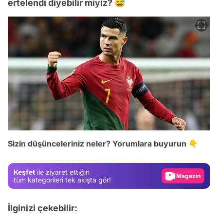
ertelendi diyebilir miyiz? 😅
Video
Test
Sizin düşünceleriniz neler? Yorumlara buyurun 👇
Gündem
Magazin
Keşfet
ile ziyaret ettiğin
Video
tüm kategorileri tek akışta gör!
Test
İlginizi çekebilir: