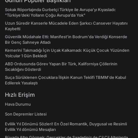
Günün Popüler Başlıkları
Sokak Röportajında Gurbetçi Türkiye ile Avrupa'yı Kıyasladı:
"Türkiye’deki Yolların Çoğu Avrupa’da Yok"
Uzun Süredir Kanserle Mücadele Eden Şarkıcı Cansever Hayatını
Kaybetti
Güvenlik Müdahale Etti: Manifest'in Bodrum'da Verdiği Konserde
Bir Genç Sahneye Atladı
Kemerini Takmadığı İçin Uçak Kalkamadı: Küçük Çocuk Yüzünden
Yolcular 1 Gün Bekledi
ABD Ordusunda Görev Yapan Bir Türk, Kaliforniya Çöllerinin
Sıcaklığını Gösterdi
Suça Sürüklenen Çocuklara İlişkin Kanun Teklifi TBMM'de Kabul
Edilerek Yasalaştı
Hızlı Erişim
Hava Durumu
Son Depremler Listesi
Evlilik Yıl Dönümü Sözleri! En Özel Romantik, Duygusal ve Resimli
Evlilik Yıl dönümü Mesajları
Rüyada Altın Görmek: Gerçekler de Saadetiniz de Çil Çil Altınlarda