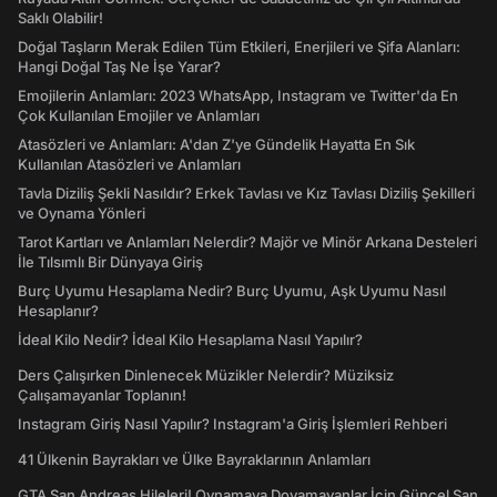
Saklı Olabilir!
Doğal Taşların Merak Edilen Tüm Etkileri, Enerjileri ve Şifa Alanları:
Hangi Doğal Taş Ne İşe Yarar?
Emojilerin Anlamları: 2023 WhatsApp, Instagram ve Twitter'da En
Çok Kullanılan Emojiler ve Anlamları
Atasözleri ve Anlamları: A'dan Z'ye Gündelik Hayatta En Sık
Kullanılan Atasözleri ve Anlamları
Tavla Diziliş Şekli Nasıldır? Erkek Tavlası ve Kız Tavlası Diziliş Şekilleri
ve Oynama Yönleri
Tarot Kartları ve Anlamları Nelerdir? Majör ve Minör Arkana Desteleri
İle Tılsımlı Bir Dünyaya Giriş
Burç Uyumu Hesaplama Nedir? Burç Uyumu, Aşk Uyumu Nasıl
Hesaplanır?
İdeal Kilo Nedir? İdeal Kilo Hesaplama Nasıl Yapılır?
Ders Çalışırken Dinlenecek Müzikler Nelerdir? Müziksiz
Çalışamayanlar Toplanın!
Instagram Giriş Nasıl Yapılır? Instagram'a Giriş İşlemleri Rehberi
41 Ülkenin Bayrakları ve Ülke Bayraklarının Anlamları
GTA San Andreas Hileleri! Oynamaya Doyamayanlar İçin Güncel San