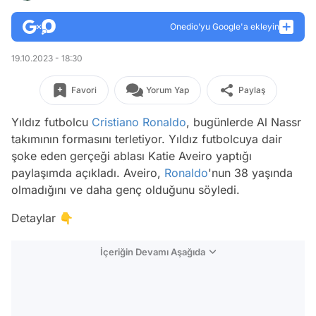
Onedio’yu Google'a ekleyin
19.10.2023 - 18:30
Favori
Yorum Yap
Paylaş
Yıldız futbolcu
Cristiano Ronaldo
, bugünlerde Al Nassr
takımının formasını terletiyor. Yıldız futbolcuya dair
şoke eden gerçeği ablası Katie Aveiro yaptığı
paylaşımda açıkladı. Aveiro,
Ronaldo
'nun 38 yaşında
olmadığını ve daha genç olduğunu söyledi.
Detaylar 👇
İçeriğin Devamı Aşağıda