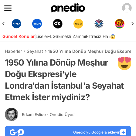
Güncel Konular
Liseler-LGS
Emekli Zammı
Filtresiz Hali😱
Haberler
Seyahat
1950 Yılına Dönüp Meşhur Doğu Ekspresi'y
1950 Yılına Dönüp Meşhur
Doğu Ekspresi'yle
Londra'dan İstanbul'a Seyahat
Etmek İster miydiniz?
Erkam Evlice
- Onedio Üyesi
Onedio’yu Google'a ekleyin