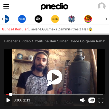
Güncel Konular
Liseler-LGS
Emekli Zammı
Filtresiz Hali😱
Haberler
Video
Youtube'dan Silinen 'Gece Gölgenin Rahatın
0:03
/
1:13