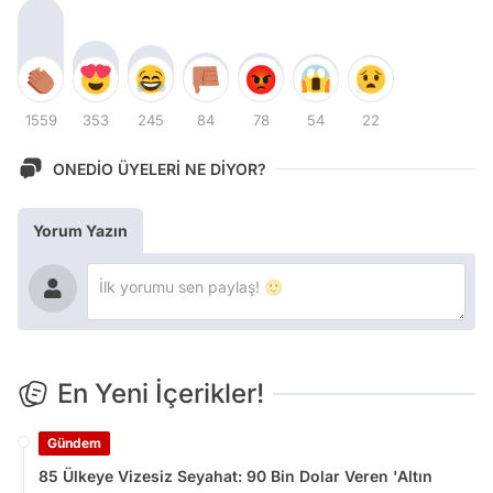
1559
353
245
84
78
54
22
ONEDİO ÜYELERİ NE DİYOR?
Yorum Yazın
En Yeni İçerikler!
Gündem
85 Ülkeye Vizesiz Seyahat: 90 Bin Dolar Veren 'Altın