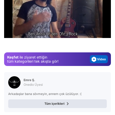
Video
/
Test
Gündem
Magazin
Keşfet
ile ziyaret ettiğin
Video
tüm kategorileri tek akışta gör!
Test
Emre Ş.
Onedio Üyesi
Arkadaşlar bana sövmeyin, annem çok üzülüyor. :(
Tüm içerikleri