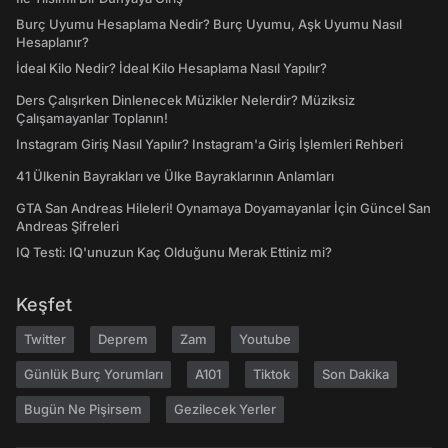
Burç Uyumu Hesaplama Nedir? Burç Uyumu, Aşk Uyumu Nasıl
Hesaplanır?
İdeal Kilo Nedir? İdeal Kilo Hesaplama Nasıl Yapılır?
Ders Çalışırken Dinlenecek Müzikler Nelerdir? Müziksiz
Çalışamayanlar Toplanın!
Instagram Giriş Nasıl Yapılır? Instagram'a Giriş İşlemleri Rehberi
41 Ülkenin Bayrakları ve Ülke Bayraklarının Anlamları
GTA San Andreas Hileleri! Oynamaya Doyamayanlar İçin Güncel San
Andreas Şifreleri
IQ Testi: IQ'unuzun Kaç Olduğunu Merak Ettiniz mi?
Keşfet
Twitter
Deprem
Zam
Youtube
Günlük Burç Yorumları
A101
Tiktok
Son Dakika
Bugün Ne Pişirsem
Gezilecek Yerler