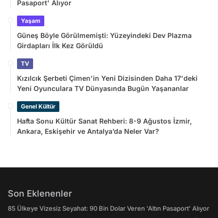
Pasaport' Alıyor
Yaşam
Güneş Böyle Görülmemişti: Yüzeyindeki Dev Plazma
Girdapları İlk Kez Görüldü
TV
Kızılcık Şerbeti Çimen'in Yeni Dizisinden Daha 17'deki
Yeni Oyunculara TV Dünyasında Bugün Yaşananlar
Genel Kültür
Hafta Sonu Kültür Sanat Rehberi: 8-9 Ağustos İzmir,
Ankara, Eskişehir ve Antalya’da Neler Var?
Son Eklenenler
85 Ülkeye Vizesiz Seyahat: 90 Bin Dolar Veren 'Altın Pasaport' Alıyor