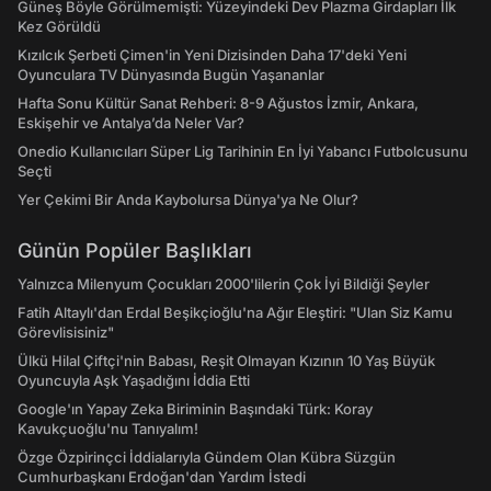
Güneş Böyle Görülmemişti: Yüzeyindeki Dev Plazma Girdapları İlk
Kez Görüldü
Kızılcık Şerbeti Çimen'in Yeni Dizisinden Daha 17'deki Yeni
Oyunculara TV Dünyasında Bugün Yaşananlar
Hafta Sonu Kültür Sanat Rehberi: 8-9 Ağustos İzmir, Ankara,
Eskişehir ve Antalya’da Neler Var?
Onedio Kullanıcıları Süper Lig Tarihinin En İyi Yabancı Futbolcusunu
Seçti
Yer Çekimi Bir Anda Kaybolursa Dünya'ya Ne Olur?
Günün Popüler Başlıkları
Yalnızca Milenyum Çocukları 2000'lilerin Çok İyi Bildiği Şeyler
Fatih Altaylı'dan Erdal Beşikçioğlu'na Ağır Eleştiri: "Ulan Siz Kamu
Görevlisisiniz"
Ülkü Hilal Çiftçi'nin Babası, Reşit Olmayan Kızının 10 Yaş Büyük
Oyuncuyla Aşk Yaşadığını İddia Etti
Google'ın Yapay Zeka Biriminin Başındaki Türk: Koray
Kavukçuoğlu'nu Tanıyalım!
Özge Özpirinçci İddialarıyla Gündem Olan Kübra Süzgün
Cumhurbaşkanı Erdoğan'dan Yardım İstedi