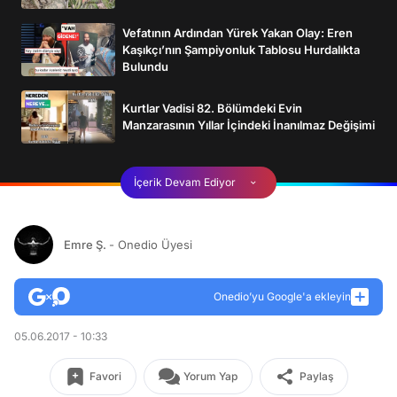
Vefatının Ardından Yürek Yakan Olay: Eren
Kaşıkçı’nın Şampiyonluk Tablosu Hurdalıkta
Bulundu
Kurtlar Vadisi 82. Bölümdeki Evin
Manzarasının Yıllar İçindeki İnanılmaz Değişimi
İçerik Devam Ediyor
Emre Ş.
- Onedio Üyesi
Onedio’yu Google'a ekleyin
05.06.2017 - 10:33
Favori
Yorum Yap
Paylaş