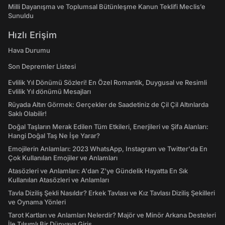
Milli Dayanışma ve Toplumsal Bütünleşme Kanun Teklifi Meclis’e
Sunuldu
Hızlı Erişim
Hava Durumu
Son Depremler Listesi
Evlilik Yıl Dönümü Sözleri! En Özel Romantik, Duygusal ve Resimli
Evlilik Yıl dönümü Mesajları
Rüyada Altın Görmek: Gerçekler de Saadetiniz de Çil Çil Altınlarda
Saklı Olabilir!
Doğal Taşların Merak Edilen Tüm Etkileri, Enerjileri ve Şifa Alanları:
Hangi Doğal Taş Ne İşe Yarar?
Emojilerin Anlamları: 2023 WhatsApp, Instagram ve Twitter'da En
Çok Kullanılan Emojiler ve Anlamları
Atasözleri ve Anlamları: A'dan Z'ye Gündelik Hayatta En Sık
Kullanılan Atasözleri ve Anlamları
Tavla Diziliş Şekli Nasıldır? Erkek Tavlası ve Kız Tavlası Diziliş Şekilleri
ve Oynama Yönleri
Tarot Kartları ve Anlamları Nelerdir? Majör ve Minör Arkana Desteleri
İle Tılsımlı Bir Dünyaya Giriş