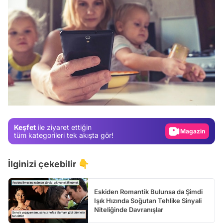
Video
Test
Gündem
Magazin
Keşfet
ile ziyaret ettiğin
Video
tüm kategorileri tek akışta gör!
Test
İlginizi çekebilir 👇
Eskiden Romantik Bulunsa da Şimdi
Işık Hızında Soğutan Tehlike Sinyali
Niteliğinde Davranışlar