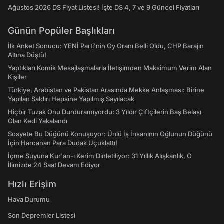
Ağustos 2026 DS Fiyat Listesi! İşte DS 4, 7 ve 9 Güncel Fiyatları
Günün Popüler Başlıkları
İlk Anket Sonucu: YENİ Parti'nin Oy Oranı Belli Oldu, CHP Barajın
Altına Düştü!
Yaptıkları Komik Mesajlaşmalarla İletişimden Maksimum Verim Alan
Kişiler
Türkiye, Arabistan ve Pakistan Arasında Mekke Anlaşması: Birine
Yapılan Saldırı Hepsine Yapılmış Sayılacak
Hiçbir Tuzak Onu Durduramıyordu: 3 Yıldır Çiftçilerin Baş Belası
Olan Kedi Yakalandı
Sosyete Bu Düğünü Konuşuyor: Ünlü İş İnsanının Oğlunun Düğünü
İçin Harcanan Para Dudak Uçuklattı!
İçme Suyuna Kur'an-ı Kerim Dinletiliyor: 31 Yıllık Alışkanlık, O
İlimizde 24 Saat Devam Ediyor
Hızlı Erişim
Hava Durumu
Son Depremler Listesi