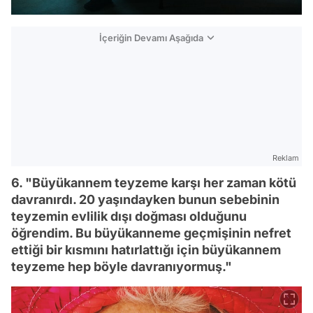
İçeriğin Devamı Aşağıda
Reklam
6. "Büyükannem teyzeme karşı her zaman kötü
davranırdı. 20 yaşındayken bunun sebebinin
teyzemin evlilik dışı doğması olduğunu
öğrendim. Bu büyükanneme geçmişinin nefret
ettiği bir kısmını hatırlattığı için büyükannem
teyzeme hep böyle davranıyormuş."