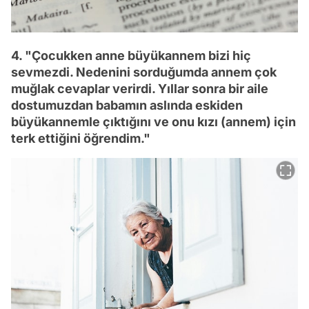
4. "Çocukken anne büyükannem bizi hiç
sevmezdi. Nedenini sorduğumda annem çok
muğlak cevaplar verirdi. Yıllar sonra bir aile
dostumuzdan babamın aslında eskiden
büyükannemle çıktığını ve onu kızı (annem) için
terk ettiğini öğrendim."