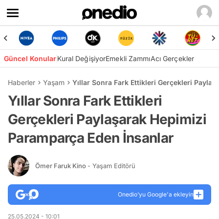
Güncel Konular
Kural Değişiyor
Emekli Zammı
Acı Gerçekler
Haberler
Yaşam
Yıllar Sonra Fark Ettikleri Gerçekleri Payl
Yıllar Sonra Fark Ettikleri
Gerçekleri Paylaşarak Hepimizi
Paramparça Eden İnsanlar
Ömer Faruk Kino
- Yaşam Editörü
Onedio’yu Google'a ekleyin
25.05.2024 - 10:01