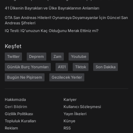
41 Ülkenin Bayrakları ve Ülke Bayraklarının Anlamları
GTA San Andreas Hileleri! Oynamaya Doyamayanlar İçin Güncel San
Andreas Şifreleri
IQ Testi: IQ'unuzun Kaç Olduğunu Merak Ettiniz mi?
Keşfet
Twitter
Deprem
Zam
Youtube
Günlük Burç Yorumları
A101
Tiktok
Son Dakika
Bugün Ne Pişirsem
Gezilecek Yerler
Hakkımızda
Kariyer
Geri Bildirim
Kullanıcı Sözleşmesi
Gizlilik Politikası
Yayın İlkeleri
Topluluk Kuralları
Künye
Reklam
RSS