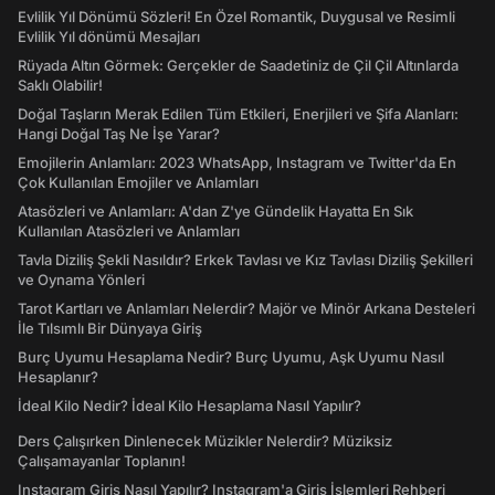
Evlilik Yıl Dönümü Sözleri! En Özel Romantik, Duygusal ve Resimli
Evlilik Yıl dönümü Mesajları
Rüyada Altın Görmek: Gerçekler de Saadetiniz de Çil Çil Altınlarda
Saklı Olabilir!
Doğal Taşların Merak Edilen Tüm Etkileri, Enerjileri ve Şifa Alanları:
Hangi Doğal Taş Ne İşe Yarar?
Emojilerin Anlamları: 2023 WhatsApp, Instagram ve Twitter'da En
Çok Kullanılan Emojiler ve Anlamları
Atasözleri ve Anlamları: A'dan Z'ye Gündelik Hayatta En Sık
Kullanılan Atasözleri ve Anlamları
Tavla Diziliş Şekli Nasıldır? Erkek Tavlası ve Kız Tavlası Diziliş Şekilleri
ve Oynama Yönleri
Tarot Kartları ve Anlamları Nelerdir? Majör ve Minör Arkana Desteleri
İle Tılsımlı Bir Dünyaya Giriş
Burç Uyumu Hesaplama Nedir? Burç Uyumu, Aşk Uyumu Nasıl
Hesaplanır?
İdeal Kilo Nedir? İdeal Kilo Hesaplama Nasıl Yapılır?
Ders Çalışırken Dinlenecek Müzikler Nelerdir? Müziksiz
Çalışamayanlar Toplanın!
Instagram Giriş Nasıl Yapılır? Instagram'a Giriş İşlemleri Rehberi