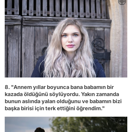
8. "Annem yıllar boyunca bana babamın bir
kazada öldüğünü söylüyordu. Yakın zamanda
bunun aslında yalan olduğunu ve babamın bizi
başka birisi için terk ettiğini öğrendim."