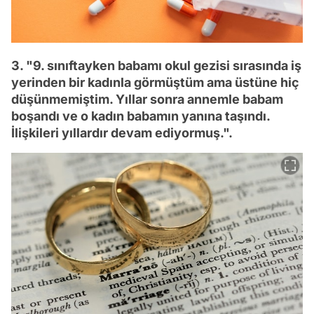
3. "9. sınıftayken babamı okul gezisi sırasında iş
yerinden bir kadınla görmüştüm ama üstüne hiç
düşünmemiştim. Yıllar sonra annemle babam
boşandı ve o kadın babamın yanına taşındı.
İlişkileri yıllardır devam ediyormuş.".