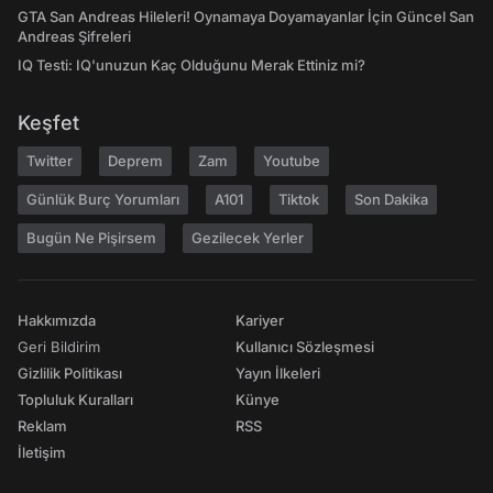
GTA San Andreas Hileleri! Oynamaya Doyamayanlar İçin Güncel San
Andreas Şifreleri
IQ Testi: IQ'unuzun Kaç Olduğunu Merak Ettiniz mi?
Keşfet
Twitter
Deprem
Zam
Youtube
Günlük Burç Yorumları
A101
Tiktok
Son Dakika
Bugün Ne Pişirsem
Gezilecek Yerler
Hakkımızda
Kariyer
Geri Bildirim
Kullanıcı Sözleşmesi
Gizlilik Politikası
Yayın İlkeleri
Topluluk Kuralları
Künye
Reklam
RSS
İletişim