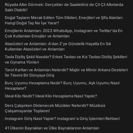
Rüyada Altın Görmek: Gerçekler de Saadetiniz de Çil Çil Altınlarda
Saklı Olabilir!
Doğal Taşların Merak Edilen Tüm Etkileri, Enerjileri ve Şifa Alanları:
Hangi Doğal Taş Ne İşe Yarar?
Emojilerin Anlamları: 2023 WhatsApp, Instagram ve Twitter'da En
Çok Kullanılan Emojiler ve Anlamları
Atasözleri ve Anlamları: A'dan Z'ye Gündelik Hayatta En Sık
Kullanılan Atasözleri ve Anlamları
Tavla Diziliş Şekli Nasıldır? Erkek Tavlası ve Kız Tavlası Diziliş Şekilleri
ve Oynama Yönleri
Tarot Kartları ve Anlamları Nelerdir? Majör ve Minör Arkana Desteleri
İle Tılsımlı Bir Dünyaya Giriş
Burç Uyumu Hesaplama Nedir? Burç Uyumu, Aşk Uyumu Nasıl
Hesaplanır?
İdeal Kilo Nedir? İdeal Kilo Hesaplama Nasıl Yapılır?
Ders Çalışırken Dinlenecek Müzikler Nelerdir? Müziksiz
Çalışamayanlar Toplanın!
Instagram Giriş Nasıl Yapılır? Instagram'a Giriş İşlemleri Rehberi
41 Ülkenin Bayrakları ve Ülke Bayraklarının Anlamları