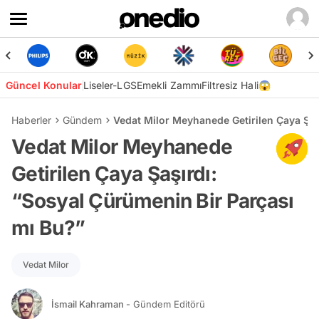
Güncel Konular
Liseler-LGS
Emekli Zammı
Filtresiz Hali😱
Haberler
Gündem
Vedat Milor Meyhanede Getirilen Çaya Şaş
Vedat Milor Meyhanede
Getirilen Çaya Şaşırdı:
“Sosyal Çürümenin Bir Parçası
mı Bu?”
Vedat Milor
İsmail Kahraman
- Gündem Editörü