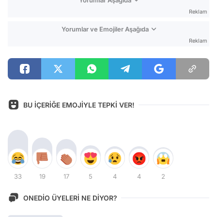
Yorumlar Aşağıda
Reklam
Yorumlar ve Emojiler Aşağıda
Reklam
BU İÇERİĞE EMOJİYLE TEPKİ VER!
33
19
17
5
4
4
2
ONEDİO ÜYELERİ NE DİYOR?