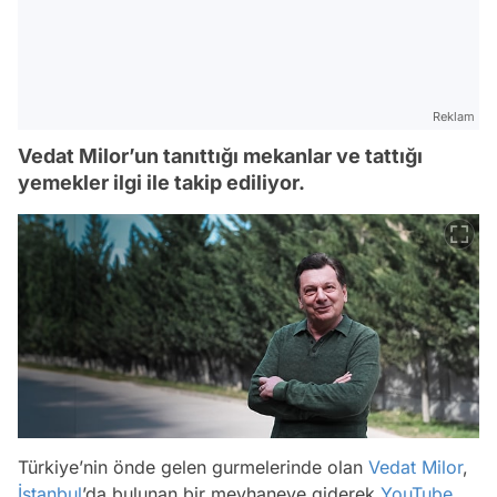
Reklam
Vedat Milor’un tanıttığı mekanlar ve tattığı
yemekler ilgi ile takip ediliyor.
Türkiye’nin önde gelen gurmelerinde olan
Vedat Milor
,
İstanbul
’da bulunan bir meyhaneye giderek
YouTube