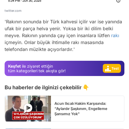
twitter.com
'
Rakının sonunda bir Türk kahvesi içilir var ise yanında
ufak bir parça helva yenir. Yoksa bir iki dilim belki
meyve. Rakının yanında çay içen insanlara lütfen
rakı
içmeyin. Onlar büyük ihtimalle rakı masasında
telefondan müzikte açıyorlardır.
'
Video
Test
Keşfet
ile ziyaret ettiğin
Gündem
tüm kategorileri tek akışta gör!
Magazin
Bu haberler de ilginizi çekebilir 👇
Video
Test
Acun Ilıcalı Hakim Karşısında:
“Aylardır Şaşkınım, Engelleme
Şansımız Yok"