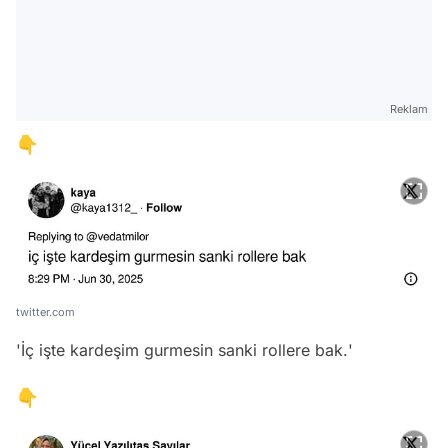
Reklam
👇
twitter.com
'
İç işte kardeşim gurmesin sanki rollere bak.
'
👇