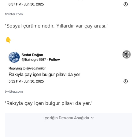
twitter.com
'
Sosyal çürüme nedir. Yıllardır var çay arası
.'
👇
twitter.com
'
Rakıyla çay içen bulgur pilavı da yer.
'
İçeriğin Devamı Aşağıda