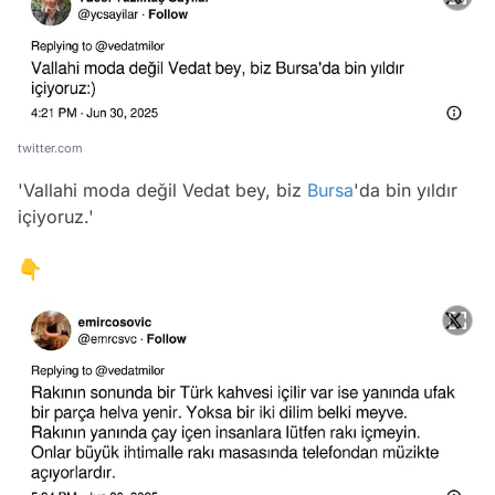
twitter.com
'
Vallahi moda değil Vedat bey, biz
Bursa
'da bin yıldır
içiyoruz
.'
👇