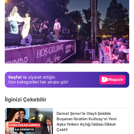
Video
Test
/
Gündem
Magazin
Keşfet
ile ziyaret ettiğin
Video
tüm kategorileri tek akışta gör!
Test
İlginizi Çekebilir
Demet Şener'le Olaylı Şekilde
Boşanan İbrahim Kutluay'ın Yeni
Aşka Yelken Açtığı İddiası Dikkat
Çekti!