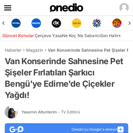
Güncel Konular
Çerçeve Yasa
Ne Koç Ne Sabancı
Son Hali👀
Haberler
Magazin
Van Konserinde Sahnesine Pet Şişeler Fırl
Van Konserinde Sahnesine Pet
Şişeler Fırlatılan Şarkıcı
Bengü'ye Edirne'de Çiçekler
Yağdı!
Yasemin Altunterim
- TV Editörü
Onedio’yu Google'a ekleyin