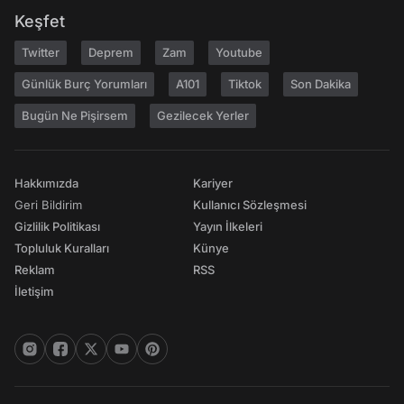
Keşfet
Twitter
Deprem
Zam
Youtube
Günlük Burç Yorumları
A101
Tiktok
Son Dakika
Bugün Ne Pişirsem
Gezilecek Yerler
Hakkımızda
Kariyer
Geri Bildirim
Kullanıcı Sözleşmesi
Gizlilik Politikası
Yayın İlkeleri
Topluluk Kuralları
Künye
Reklam
RSS
İletişim