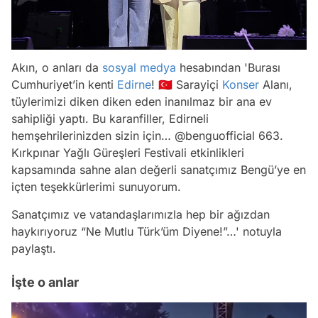
Akın, o anları da
sosyal medya
hesabından 'Burası
Cumhuriyet’in kenti
Edirne
! 🇹🇷 Sarayiçi
Konser
Alanı,
tüylerimizi diken diken eden inanılmaz bir ana ev
sahipliği yaptı. Bu karanfiller, Edirneli
hemşehrilerinizden sizin için… @benguofficial 663.
Kırkpınar Yağlı Güreşleri Festivali etkinlikleri
kapsamında sahne alan değerli sanatçımız Bengü’ye en
içten teşekkürlerimi sunuyorum.
Sanatçımız ve vatandaşlarımızla hep bir ağızdan
haykırıyoruz “Ne Mutlu Türk’üm Diyene!”…' notuyla
paylaştı.
İşte o anlar