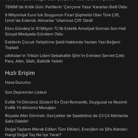
TBMM'de Kritik Gün: Partilerin 'Çerçeve Yasa' Kararları Belli Oldu
8 Milyonluk Euro'luk Soygunun Firari Şüphelisi Olan Türk Çift,
İzmir'de Evlendi: Almanlar 'Utanmaz Çift' Dedi!
Ebru Gündeş'in 10 Milyon TL'lik Estetik Ameliyat Sonrası Son Hali
Sosyal Medyada Gündem Oldu
Eskilerin Çocuk Yetiştirme Şekli Hakkında Yazılan Yazı Beğeni
Topladı
ultrAslan’ın Tribün Lideri Sebahattin Şirin’in Evinden Servet Çıktı:
Para, Altın, Silah, Balistik Yelek!
Hızlı Erişim
Hava Durumu
Son Depremler Listesi
Evlilik Yıl Dönümü Sözleri! En Özel Romantik, Duygusal ve Resimli
Evlilik Yıl dönümü Mesajları
Rüyada Altın Görmek: Gerçekler de Saadetiniz de Çil Çil Altınlarda
Saklı Olabilir!
Doğal Taşların Merak Edilen Tüm Etkileri, Enerjileri ve Şifa Alanları:
Hangi Doğal Taş Ne İşe Yarar?