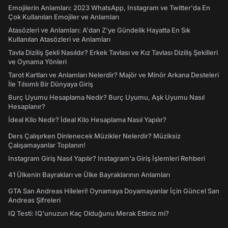
Emojilerin Anlamları: 2023 WhatsApp, Instagram ve Twitter'da En
Çok Kullanılan Emojiler ve Anlamları
Atasözleri ve Anlamları: A'dan Z'ye Gündelik Hayatta En Sık
Kullanılan Atasözleri ve Anlamları
Tavla Diziliş Şekli Nasıldır? Erkek Tavlası ve Kız Tavlası Diziliş Şekilleri
ve Oynama Yönleri
Tarot Kartları ve Anlamları Nelerdir? Majör ve Minör Arkana Desteleri
İle Tılsımlı Bir Dünyaya Giriş
Burç Uyumu Hesaplama Nedir? Burç Uyumu, Aşk Uyumu Nasıl
Hesaplanır?
İdeal Kilo Nedir? İdeal Kilo Hesaplama Nasıl Yapılır?
Ders Çalışırken Dinlenecek Müzikler Nelerdir? Müziksiz
Çalışamayanlar Toplanın!
Instagram Giriş Nasıl Yapılır? Instagram'a Giriş İşlemleri Rehberi
41 Ülkenin Bayrakları ve Ülke Bayraklarının Anlamları
GTA San Andreas Hileleri! Oynamaya Doyamayanlar İçin Güncel San
Andreas Şifreleri
IQ Testi: IQ'unuzun Kaç Olduğunu Merak Ettiniz mi?