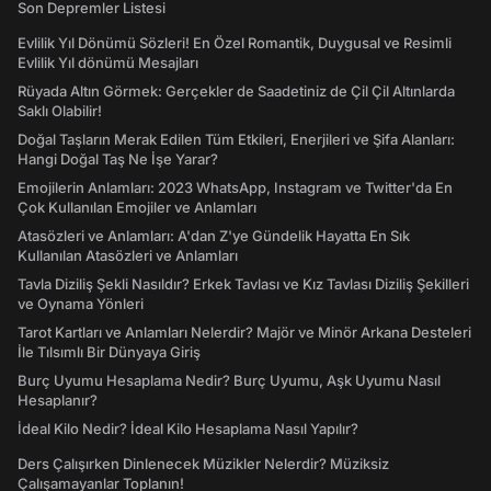
Son Depremler Listesi
Evlilik Yıl Dönümü Sözleri! En Özel Romantik, Duygusal ve Resimli
Evlilik Yıl dönümü Mesajları
Rüyada Altın Görmek: Gerçekler de Saadetiniz de Çil Çil Altınlarda
Saklı Olabilir!
Doğal Taşların Merak Edilen Tüm Etkileri, Enerjileri ve Şifa Alanları:
Hangi Doğal Taş Ne İşe Yarar?
Emojilerin Anlamları: 2023 WhatsApp, Instagram ve Twitter'da En
Çok Kullanılan Emojiler ve Anlamları
Atasözleri ve Anlamları: A'dan Z'ye Gündelik Hayatta En Sık
Kullanılan Atasözleri ve Anlamları
Tavla Diziliş Şekli Nasıldır? Erkek Tavlası ve Kız Tavlası Diziliş Şekilleri
ve Oynama Yönleri
Tarot Kartları ve Anlamları Nelerdir? Majör ve Minör Arkana Desteleri
İle Tılsımlı Bir Dünyaya Giriş
Burç Uyumu Hesaplama Nedir? Burç Uyumu, Aşk Uyumu Nasıl
Hesaplanır?
İdeal Kilo Nedir? İdeal Kilo Hesaplama Nasıl Yapılır?
Ders Çalışırken Dinlenecek Müzikler Nelerdir? Müziksiz
Çalışamayanlar Toplanın!