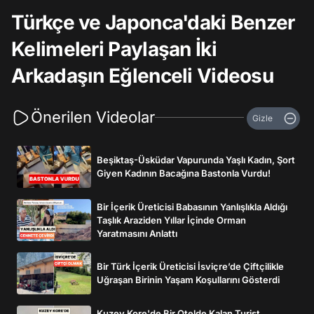
Türkçe ve Japonca'daki Benzer
Kelimeleri Paylaşan İki
Arkadaşın Eğlenceli Videosu
Önerilen Videolar
Gizle
Beşiktaş-Üsküdar Vapurunda Yaşlı Kadın, Şort
Giyen Kadının Bacağına Bastonla Vurdu!
Bir İçerik Üreticisi Babasının Yanlışlıkla Aldığı
Taşlık Araziden Yıllar İçinde Orman
Yaratmasını Anlattı
Bir Türk İçerik Üreticisi İsviçre’de Çiftçilikle
Uğraşan Birinin Yaşam Koşullarını Gösterdi
Kuzey Kore'de Bir Otelde Kalan Turist