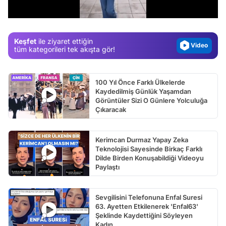
/
Gündem
Magazin
Keşfet
ile ziyaret ettiğin
Video
tüm kategorileri tek akışta gör!
Test
100 Yıl Önce Farklı Ülkelerde
Kaydedilmiş Günlük Yaşamdan
Görüntüler Sizi O Günlere Yolculuğa
Çıkaracak
Kerimcan Durmaz Yapay Zeka
Teknolojisi Sayesinde Birkaç Farklı
Dilde Birden Konuşabildiği Videoyu
Paylaştı
Sevgilisini Telefonuna Enfal Suresi
63. Ayetten Etkilenerek 'Enfal63'
Şeklinde Kaydettiğini Söyleyen
Kadın