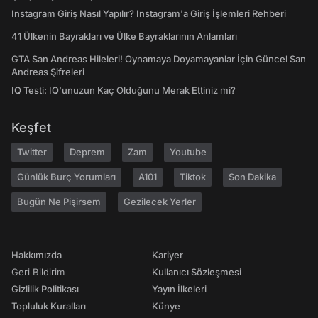
Instagram Giriş Nasıl Yapılır? Instagram'a Giriş İşlemleri Rehberi
41 Ülkenin Bayrakları ve Ülke Bayraklarının Anlamları
GTA San Andreas Hileleri! Oynamaya Doyamayanlar İçin Güncel San
Andreas Şifreleri
IQ Testi: IQ'unuzun Kaç Olduğunu Merak Ettiniz mi?
Keşfet
Twitter
Deprem
Zam
Youtube
Günlük Burç Yorumları
A101
Tiktok
Son Dakika
Bugün Ne Pişirsem
Gezilecek Yerler
Hakkımızda
Kariyer
Geri Bildirim
Kullanıcı Sözleşmesi
Gizlilik Politikası
Yayın İlkeleri
Topluluk Kuralları
Künye