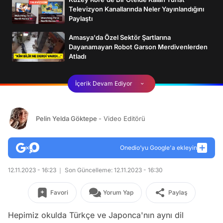
Televizyon Kanallarında Neler Yayınlandığını
Paylaştı
Amasya'da Özel Sektör Şartlarına
Dayanamayan Robot Garson Merdivenlerden
Atladı
İçerik Devam Ediyor
Pelin Yelda Göktepe
- Video Editörü
Onedio’yu Google'a ekleyin
12.11.2023 - 16:23
Son Güncelleme: 12.11.2023 - 16:30
Favori
Yorum Yap
Paylaş
Hepimiz okulda Türkçe ve Japonca'nın aynı dil