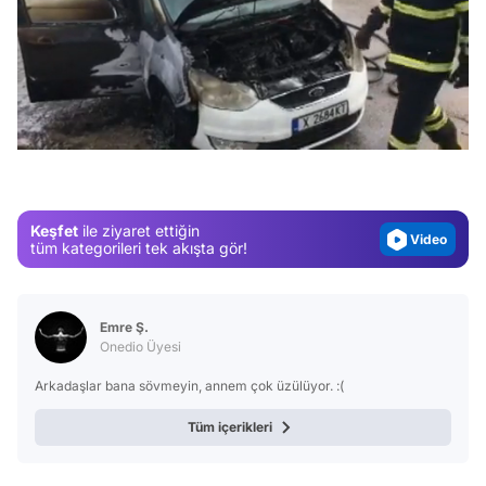
Video
/
Test
Gündem
Magazin
Keşfet
ile ziyaret ettiğin
Video
tüm kategorileri tek akışta gör!
Test
Emre Ş.
Onedio Üyesi
Arkadaşlar bana sövmeyin, annem çok üzülüyor. :(
Tüm içerikleri