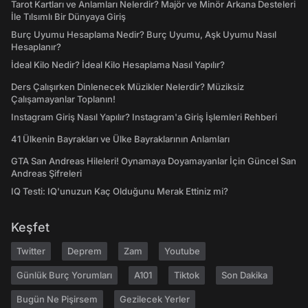
Tarot Kartları ve Anlamları Nelerdir? Majör ve Minör Arkana Desteleri
İle Tılsımlı Bir Dünyaya Giriş
Burç Uyumu Hesaplama Nedir? Burç Uyumu, Aşk Uyumu Nasıl
Hesaplanır?
İdeal Kilo Nedir? İdeal Kilo Hesaplama Nasıl Yapılır?
Ders Çalışırken Dinlenecek Müzikler Nelerdir? Müziksiz
Çalışamayanlar Toplanın!
Instagram Giriş Nasıl Yapılır? Instagram'a Giriş İşlemleri Rehberi
41 Ülkenin Bayrakları ve Ülke Bayraklarının Anlamları
GTA San Andreas Hileleri! Oynamaya Doyamayanlar İçin Güncel San
Andreas Şifreleri
IQ Testi: IQ'unuzun Kaç Olduğunu Merak Ettiniz mi?
Keşfet
Twitter
Deprem
Zam
Youtube
Günlük Burç Yorumları
A101
Tiktok
Son Dakika
Bugün Ne Pişirsem
Gezilecek Yerler