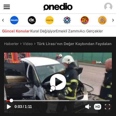
Güncel Konular
Kural Değişiyor
Emekli Zammı
Acı Gerçekler
Haberler
Video
Türk Lirası'nın Değer Kaybından Faydalanıp E
0:03
/
1:11