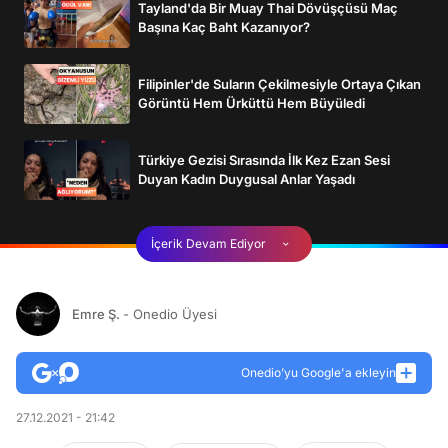
Tayland'da Bir Muay Thai Dövüşçüsü Maç
Başına Kaç Baht Kazanıyor?
Filipinler'de Suların Çekilmesiyle Ortaya Çıkan
Görüntü Hem Ürküttü Hem Büyüledi
Türkiye Gezisi Sırasında İlk Kez Ezan Sesi
Duyan Kadın Duygusal Anlar Yaşadı
İçerik Devam Ediyor
Emre Ş.
- Onedio Üyesi
Onedio’yu Google'a ekleyin
27.12.2021 - 21:42