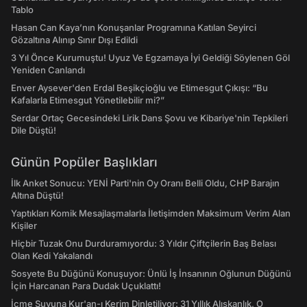
Tablo
Hasan Can Kaya’nın Konuşanlar Programına Katılan Seyirci
Gözaltına Alınıp Sınır Dışı Edildi
3 Yıl Önce Kurumuştu! Uyuz Ve Egzamaya İyi Geldiği Söylenen Göl
Yeniden Canlandı
Enver Aysever'den Erdal Beşikçioğlu ve Etimesgut Çıkışı: “Bu
Kafalarla Etimesgut Yönetilebilir mi?”
Serdar Ortaç Gecesindeki Lirik Dans Şovu ve Kibariye'nin Tepkileri
Dile Düştü!
Günün Popüler Başlıkları
İlk Anket Sonucu: YENİ Parti'nin Oy Oranı Belli Oldu, CHP Barajın
Altına Düştü!
Yaptıkları Komik Mesajlaşmalarla İletişimden Maksimum Verim Alan
Kişiler
Hiçbir Tuzak Onu Durduramıyordu: 3 Yıldır Çiftçilerin Baş Belası
Olan Kedi Yakalandı
Sosyete Bu Düğünü Konuşuyor: Ünlü İş İnsanının Oğlunun Düğünü
İçin Harcanan Para Dudak Uçuklattı!
İçme Suyuna Kur'an-ı Kerim Dinletiliyor: 31 Yıllık Alışkanlık, O