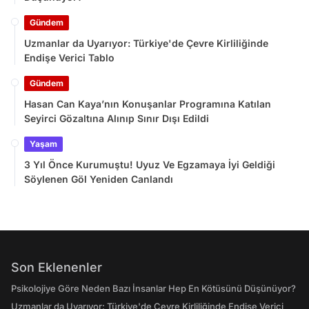
Gündem
Uzmanlar da Uyarıyor: Türkiye'de Çevre Kirliliğinde
Endişe Verici Tablo
Gündem
Hasan Can Kaya’nın Konuşanlar Programına Katılan
Seyirci Gözaltına Alınıp Sınır Dışı Edildi
Yaşam
3 Yıl Önce Kurumuştu! Uyuz Ve Egzamaya İyi Geldiği
Söylenen Göl Yeniden Canlandı
Son Eklenenler
Psikolojiye Göre Neden Bazı İnsanlar Hep En Kötüsünü Düşünüyor?
Uzmanlar da Uyarıyor: Türkiye'de Çevre Kirliliğinde Endişe Verici