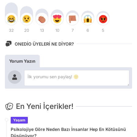
32
20
13
10
7
6
5
ONEDİO ÜYELERİ NE DİYOR?
Yorum Yazın
En Yeni İçerikler!
Yaşam
Psikolojiye Göre Neden Bazı İnsanlar Hep En Kötüsünü
Düşünüyor?