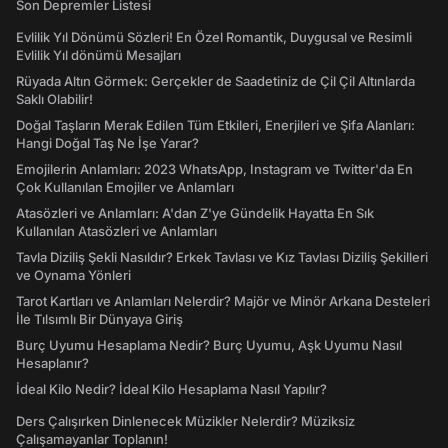
Son Depremler Listesi
Evlilik Yıl Dönümü Sözleri! En Özel Romantik, Duygusal ve Resimli
Evlilik Yıl dönümü Mesajları
Rüyada Altın Görmek: Gerçekler de Saadetiniz de Çil Çil Altınlarda
Saklı Olabilir!
Doğal Taşların Merak Edilen Tüm Etkileri, Enerjileri ve Şifa Alanları:
Hangi Doğal Taş Ne İşe Yarar?
Emojilerin Anlamları: 2023 WhatsApp, Instagram ve Twitter'da En
Çok Kullanılan Emojiler ve Anlamları
Atasözleri ve Anlamları: A'dan Z'ye Gündelik Hayatta En Sık
Kullanılan Atasözleri ve Anlamları
Tavla Diziliş Şekli Nasıldır? Erkek Tavlası ve Kız Tavlası Diziliş Şekilleri
ve Oynama Yönleri
Tarot Kartları ve Anlamları Nelerdir? Majör ve Minör Arkana Desteleri
İle Tılsımlı Bir Dünyaya Giriş
Burç Uyumu Hesaplama Nedir? Burç Uyumu, Aşk Uyumu Nasıl
Hesaplanır?
İdeal Kilo Nedir? İdeal Kilo Hesaplama Nasıl Yapılır?
Ders Çalışırken Dinlenecek Müzikler Nelerdir? Müziksiz
Çalışamayanlar Toplanın!