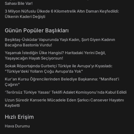
Sahası Bile Var!
3 Milyon Nüfuslu Ülkede 6 Kilometrelik Altın Damarı Keşfedildi:
Ülkenin Kaderi Değişti
Günün Popüler Başlıkları
Beşiktaş-Üsküdar Vapurunda Yaşlı Kadın, Şort Giyen Kadının
Bacağına Bastonla Vurdu!
Yaşamak İstediğin Ülke Hangisi? Haritadaki Yerini Değil,
Yaşayacağın Hayatı Seçiyorsun!
Sokak Röportajında Gurbetçi Türkiye ile Avrupa'yı Kıyasladı:
"Türkiye’deki Yolların Çoğu Avrupa’da Yok"
Kur'an Kursu Öğrencilerinden Belediye Başkanına: "Manifest’i
Çağırın"
‘Terörsüz Türkiye Yasası’ Teklifi Adalet Komisyonu'nda Kabul Edildi
Uzun Süredir Kanserle Mücadele Eden Şarkıcı Cansever Hayatını
Kaybetti
Hızlı Erişim
Hava Durumu