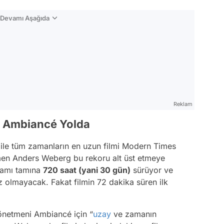
n Devamı Aşağıda
Reklam
i Ambiancé Yolda
 ile tüm zamanların en uzun filmi Modern Times
men Anders Weberg bu rekoru alt üst etmeye
amı tamına
720 saat (yani 30 gün)
sürüyor ve
olmayacak. Fakat filmin 72 dakika süren ilk
önetmeni Ambiancé için “
uzay
ve zamanın