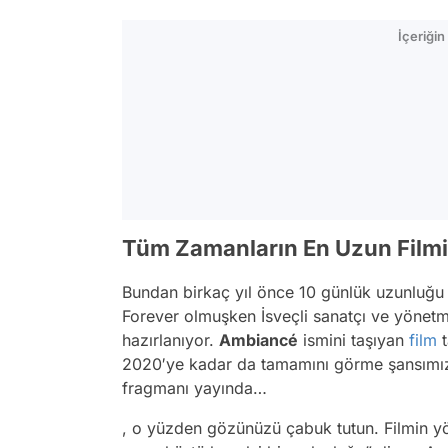
İçeriği
Tüm Zamanların En Uzun Film
Bundan birkaç yıl önce 10 günlük uzunluğu
Forever olmuşken İsveçli sanatçı ve yönet
hazırlanıyor.
Ambiancé
ismini taşıyan
film
t
2020′ye kadar da tamamını görme şansımız 
fragmanı yayında…
, o yüzden gözünüzü çabuk tutun. Filmin y