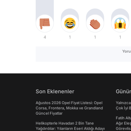
4
1
1
1
Yoru
Son Eklenenler
Günün
Ağustos 2026 Opel Fiyat Listesi: Opel
Yalnızca
Corsa, Frontera, Mokka ve Grandland
Çok İyi B
Güncel Fiyatlar
Fatih Al
Helikopterle Havadan 2 Bin Tane
Ağır Ele
Yağdırdılar: Yılanların Eseri Aldığı Adayı
Görevlis