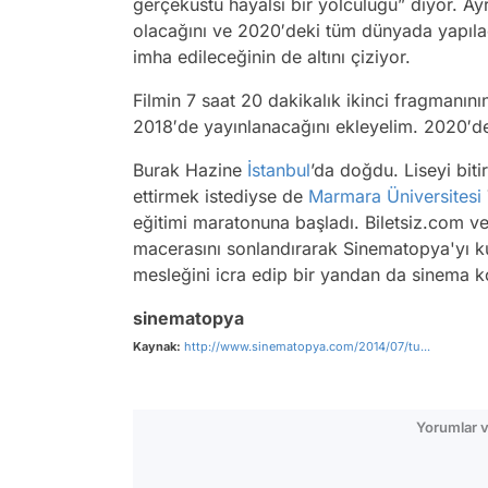
gerçeküstü hayalsi bir yolculuğu” diyor. Ay
olacağını ve 2020′deki tüm dünyada yapıla
imha edileceğinin de altını çiziyor.
Filmin 7 saat 20 dakikalık ikinci fragmanın
2018′de yayınlanacağını ekleyelim. 2020′de
Burak Hazine
İstanbul
’da doğdu. Liseyi bit
ettirmek istediyse de
Marmara Üniversitesi
eğitimi maratonuna başladı. Biletsiz.com v
macerasını sonlandırarak Sinematopya'yı ku
mesleğini icra edip bir yandan da sinema k
sinematopya
Kaynak:
http://www.sinematopya.com/2014/07/tu...
Yorumlar v