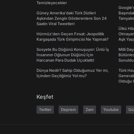
Temizleyecekler
Google'ı
Güney Amerika'daki Türk Dizileri
Başında
Aşkından Zengin Gösterenlere Son 24
Tanıyalı
Saatin Viral Tweetleri
Ülkü Hila
Hürmüz'den Geçen Fırsat: Jeopolitik
Olmayan
Kargaşada Türk Girişimcisi Ne Yapmalı?
Aşk Yaşad
Sosyete Bu Düğünü Konuşuyor: Ünlü İş
Milli Da
İnsanının Oğlunun Düğünü İçin
Bütünleş
Harcanan Para Dudak Uçuklattı!
Sunuldu
Dünya Nedir? Sahip Olduğumuz Yer mi,
Türk Hav
İçinden Geçtiğimiz Yol mu?
Generali
Olduğu O
Keşfet
Twitter
Deprem
Zam
Youtube
Gü