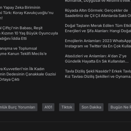
Romantik, Duygusal ve Resimli Evlilik 
dönümü Mesajları
n Yapay Zeka Biriminin
Rüyada Altın Görmek: Gerçekler de
ki Türk: Koray Kavukçuoğlu'nu
Saadetiniz de Çil Çil Altınlarda Saklı Ol
m!
Doğal Taşların Merak Edilen Tüm Etkil
l Çiftçi'nin Babası, Reşit
Enerjileri ve Şifa Alanları: Hangi Doğa
 Kızının 10 Yaş Büyük Oyuncuyla
Ne İşe Yarar?
ığını İddia Etti
Emojilerin Anlamları: 2023 WhatsApp
Instagram ve Twitter'da En Çok Kulla
yanışma ve Toplumsal
Emojiler ve Anlamları
me Kanun Teklifi Meclis’e
Atasözleri ve Anlamları: A'dan Z'ye
Gündelik Hayatta En Sık Kullanılan
Atasözleri ve Anlamları
a Kuvvetleri'nin İlk Kadın
Tavla Diziliş Şekli Nasıldır? Erkek Tavl
nin Dedesinin Çanakkale Gazisi
Kız Tavlası Diziliş Şekilleri ve Oynama
rtaya Çıktı
Yönleri
nlük Burç Yorumları
A101
Tiktok
Son Dakika
Bugün Ne P