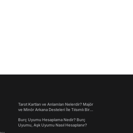
Tarot Kartları ve Anlamları Nelerdir? Majör
ve Minör Arkana Desteleri İle Tılsımlı Bir
Dünyaya Giriş
Burç Uyumu Hesaplama Nedir? Burç
Uyumu, Aşk Uyumu Nasıl Hesaplanır?