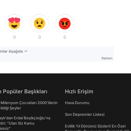
0
0
0
mlar Aşağıda
Reklam
 Popüler Başlıkları
Hızlı Erişim
 Milenyum Çocukları 2000'lilerin
Hava Durumu
ildiği Şeyler
Son Depremler Listesi
taylı'dan Erdal Beşikçioğlu'na
ştiri: "Ulan Siz Kamu
Evlilik Yıl Dönümü Sözleri! En Özel
isiniz"