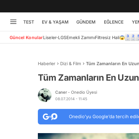
TEST
EV & YAŞAM
GÜNDEM
EĞLENCE
YE
Güncel Konular
Liseler-LGS
Emekli Zammı
Filtresiz Hali😱
Haberler
Dizi & Film
Tüm Zamanların En Uzun
Tüm Zamanların En Uzun
Caner
- Onedio Üyesi
08.07.2014 - 11:45
Onedio’yu Google’da tercih edil