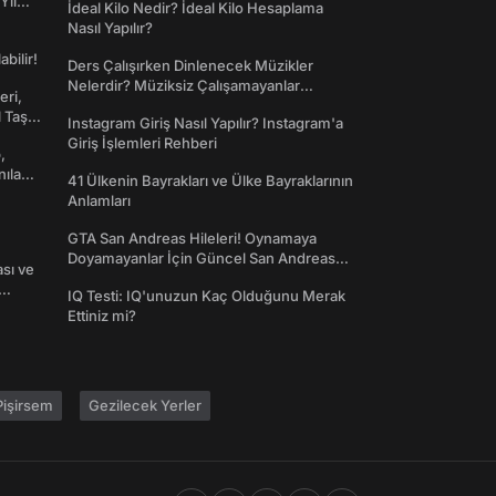
Yıl
İdeal Kilo Nedir? İdeal Kilo Hesaplama
Nasıl Yapılır?
abilir!
Ders Çalışırken Dinlenecek Müzikler
Nelerdir? Müziksiz Çalışamayanlar
eri,
Toplanın!
l Taş
Instagram Giriş Nasıl Yapılır? Instagram'a
Giriş İşlemleri Rehberi
,
nılan
41 Ülkenin Bayrakları ve Ülke Bayraklarının
Anlamları
GTA San Andreas Hileleri! Oynamaya
Doyamayanlar İçin Güncel San Andreas
ası ve
Şifreleri
IQ Testi: IQ'unuzun Kaç Olduğunu Merak
Ettiniz mi?
işirsem
Gezilecek Yerler