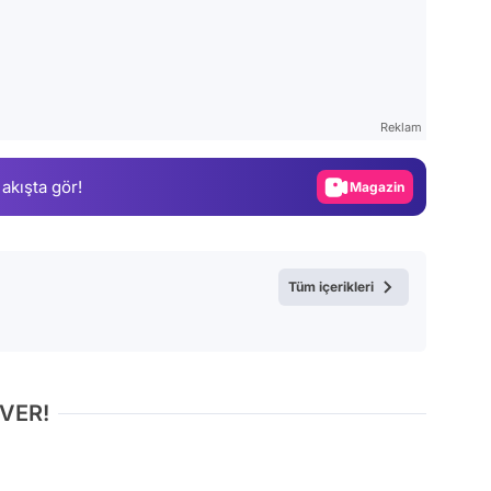
Video
Test
Reklam
Gündem
 akışta gör!
Magazin
Video
Test
Tüm içerikleri
 VER!