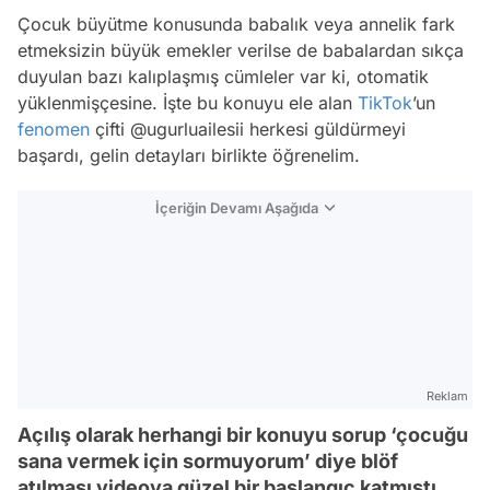
Çocuk büyütme konusunda babalık veya annelik fark
etmeksizin büyük emekler verilse de babalardan sıkça
duyulan bazı kalıplaşmış cümleler var ki, otomatik
yüklenmişçesine. İşte bu konuyu ele alan
TikTok
’un
fenomen
çifti @ugurluailesii herkesi güldürmeyi
başardı, gelin detayları birlikte öğrenelim.
İçeriğin Devamı Aşağıda
Reklam
Açılış olarak herhangi bir konuyu sorup ‘çocuğu
sana vermek için sormuyorum’ diye blöf
atılması videoya güzel bir başlangıç katmıştı.