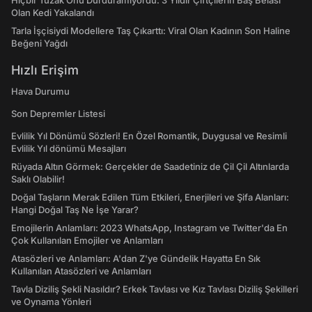
Hiçbir Tuzak Onu Durduramıyordu: 3 Yıldır Çiftçilerin Baş Belası
Olan Kedi Yakalandı
Tarla İşçisiydi Modellere Taş Çıkarttı: Viral Olan Kadının Son Haline
Beğeni Yağdı
Hızlı Erişim
Hava Durumu
Son Depremler Listesi
Evlilik Yıl Dönümü Sözleri! En Özel Romantik, Duygusal ve Resimli
Evlilik Yıl dönümü Mesajları
Rüyada Altın Görmek: Gerçekler de Saadetiniz de Çil Çil Altınlarda
Saklı Olabilir!
Doğal Taşların Merak Edilen Tüm Etkileri, Enerjileri ve Şifa Alanları:
Hangi Doğal Taş Ne İşe Yarar?
Emojilerin Anlamları: 2023 WhatsApp, Instagram ve Twitter'da En
Çok Kullanılan Emojiler ve Anlamları
Atasözleri ve Anlamları: A'dan Z'ye Gündelik Hayatta En Sık
Kullanılan Atasözleri ve Anlamları
Tavla Diziliş Şekli Nasıldır? Erkek Tavlası ve Kız Tavlası Diziliş Şekilleri
ve Oynama Yönleri