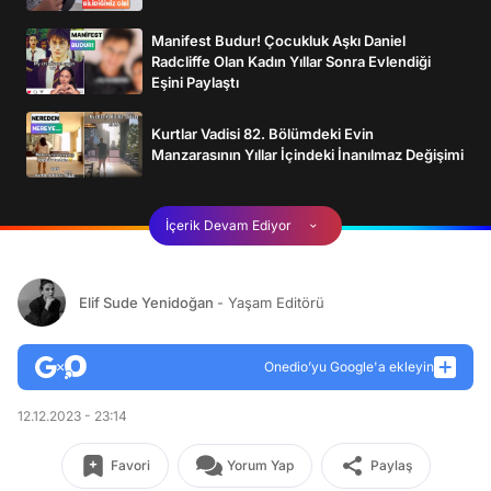
Manifest Budur! Çocukluk Aşkı Daniel
Radcliffe Olan Kadın Yıllar Sonra Evlendiği
Eşini Paylaştı
Kurtlar Vadisi 82. Bölümdeki Evin
Manzarasının Yıllar İçindeki İnanılmaz Değişimi
İçerik Devam Ediyor
Elif Sude Yenidoğan
- Yaşam Editörü
Onedio’yu Google'a ekleyin
12.12.2023 - 23:14
Favori
Yorum Yap
Paylaş