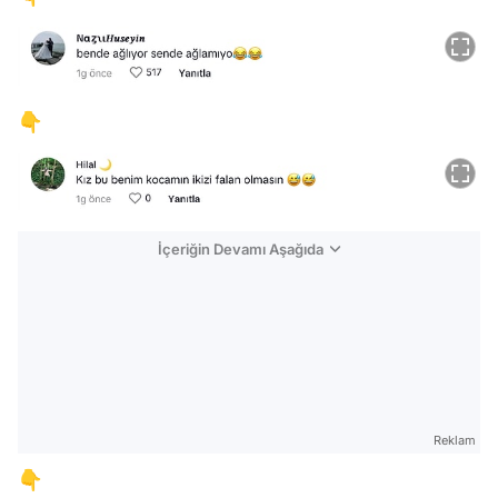
👇
İçeriğin Devamı Aşağıda
Reklam
Video
👇
Test