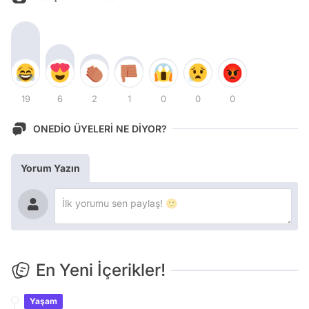
19
6
2
1
0
0
0
ONEDİO ÜYELERİ NE DİYOR?
Yorum Yazın
En Yeni İçerikler!
Yaşam