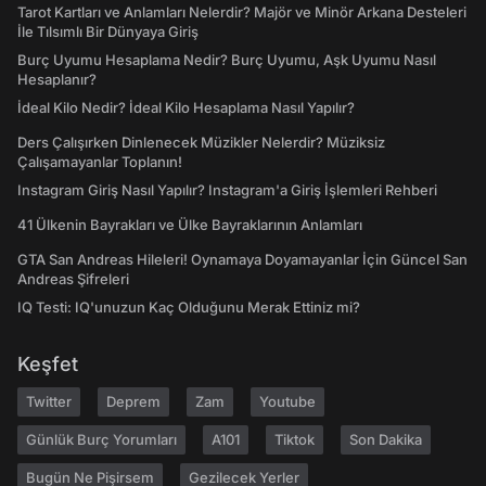
Tarot Kartları ve Anlamları Nelerdir? Majör ve Minör Arkana Desteleri
İle Tılsımlı Bir Dünyaya Giriş
Burç Uyumu Hesaplama Nedir? Burç Uyumu, Aşk Uyumu Nasıl
Hesaplanır?
İdeal Kilo Nedir? İdeal Kilo Hesaplama Nasıl Yapılır?
Ders Çalışırken Dinlenecek Müzikler Nelerdir? Müziksiz
Çalışamayanlar Toplanın!
Instagram Giriş Nasıl Yapılır? Instagram'a Giriş İşlemleri Rehberi
41 Ülkenin Bayrakları ve Ülke Bayraklarının Anlamları
GTA San Andreas Hileleri! Oynamaya Doyamayanlar İçin Güncel San
Andreas Şifreleri
IQ Testi: IQ'unuzun Kaç Olduğunu Merak Ettiniz mi?
Keşfet
Twitter
Deprem
Zam
Youtube
Günlük Burç Yorumları
A101
Tiktok
Son Dakika
Bugün Ne Pişirsem
Gezilecek Yerler