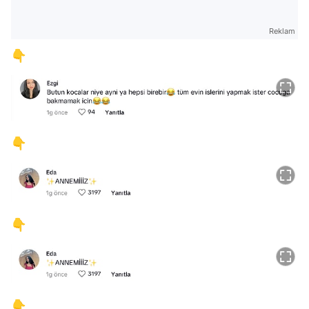
Reklam
👇
👇
👇
👇