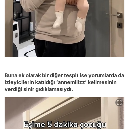
Buna ek olarak bir diğer tespit ise yorumlarda da
izleyicilerin katıldığı ‘annemiiizz’ kelimesinin
verdiği sinir gıdıklamasıydı.