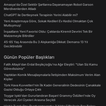
Amasya'da Özel Sektör Şartlarına Dayanamayan Robot Garson
Merdivenlerden Atladı
ChatGPT ile Dertleşmek Terapinin Yerini Alabilir mi?
Yeni Araştırmaya Göre, Sokak Kedileri Ev Kedisi Olmaktan Çok
Mutluymuş!
İnşaatların Yeni Favorisi Oldu: Çatılarda Kiremit Devrini Tek Bir
Malzemeyle Bitirdiler
45-65 Yaş Arasında Bu 3 Alışkanlığa Dikkat: Demansı 13 Yıl
Geciktirebilir
Günün Popüler Başlıkları
Fatih Altaylı'dan Erdal Beşikçioğlu'na Ağır Eleştiri: "Ulan Siz Kamu
Görevlisisiniz"
Yaptıkları Komik Mesajlaşmalarla İletişimden Maksimum Verim Alan
Kişiler
Türk Hava Kuvvetleri'nin İlk Kadın Generalinin Dedesinin Çanakkale
Gazisi Olduğu Ortaya Çıktı
Toygar Işıklı'dan Gururlandıran Başarı! Grammy Ödülleri'nde Oy
Verecek Jüri Üyeleri Arasına Seçildi