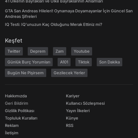
41 Ülkenin Bayrakları ve Ülke Bayraklarının Anlamları
GTA San Andreas Hileleri! Oynamaya Doyamayanlar İçin Güncel San
Andreas Şifreleri
IQ Testi: IQ'unuzun Kaç Olduğunu Merak Ettiniz mi?
Keşfet
Twitter
Deprem
Zam
Youtube
Günlük Burç Yorumları
A101
Tiktok
Son Dakika
Bugün Ne Pişirsem
Gezilecek Yerler
Hakkımızda
Kariyer
Geri Bildirim
Kullanıcı Sözleşmesi
Gizlilik Politikası
Yayın İlkeleri
Topluluk Kuralları
Künye
Reklam
RSS
İletişim