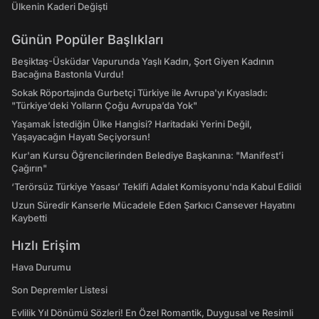
Ülkenin Kaderi Değişti
Günün Popüler Başlıkları
Beşiktaş-Üsküdar Vapurunda Yaşlı Kadın, Şort Giyen Kadının
Bacağına Bastonla Vurdu!
Sokak Röportajında Gurbetçi Türkiye ile Avrupa'yı Kıyasladı:
"Türkiye’deki Yolların Çoğu Avrupa’da Yok"
Yaşamak İstediğin Ülke Hangisi? Haritadaki Yerini Değil,
Yaşayacağın Hayatı Seçiyorsun!
Kur'an Kursu Öğrencilerinden Belediye Başkanına: "Manifest’i
Çağırın"
‘Terörsüz Türkiye Yasası’ Teklifi Adalet Komisyonu'nda Kabul Edildi
Uzun Süredir Kanserle Mücadele Eden Şarkıcı Cansever Hayatını
Kaybetti
Hızlı Erişim
Hava Durumu
Son Depremler Listesi
Evlilik Yıl Dönümü Sözleri! En Özel Romantik, Duygusal ve Resimli