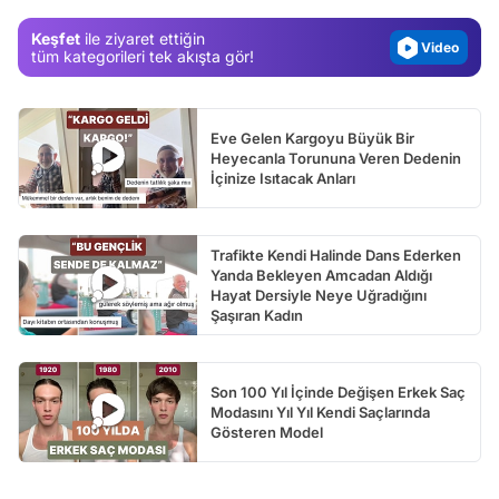
Magazin
Keşfet
ile ziyaret ettiğin
Video
tüm kategorileri tek akışta gör!
Test
Eve Gelen Kargoyu Büyük Bir
Heyecanla Torununa Veren Dedenin
İçinize Isıtacak Anları
Trafikte Kendi Halinde Dans Ederken
Yanda Bekleyen Amcadan Aldığı
Hayat Dersiyle Neye Uğradığını
Şaşıran Kadın
Son 100 Yıl İçinde Değişen Erkek Saç
Modasını Yıl Yıl Kendi Saçlarında
Gösteren Model