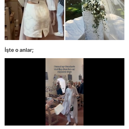
İşte o anlar;
Video
Test
/
Gündem