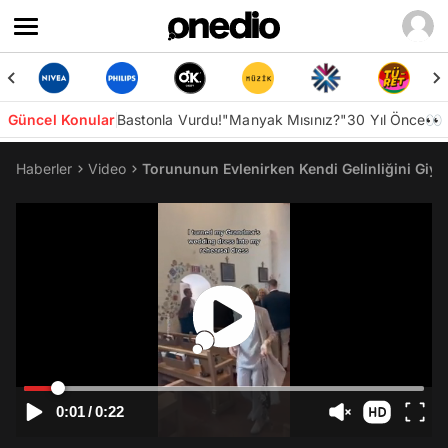
Güncel Konular
Bastonla Vurdu!
"Manyak Mısınız?"
30 Yıl Önce👀
Haberler
Video
Torununun Evlenirken Kendi Gelinliğini Giy
0:01
/
0:22