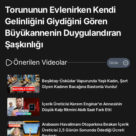
Torununun Evlenirken Kendi
Gelinliğini Giydiğini Gören
Büyükannenin Duygulandıran
Şaşkınlığı
Önerilen Videolar
Gizle
Beşiktaş-Üsküdar Vapurunda Yaşlı Kadın, Şort
Giyen Kadının Bacağına Bastonla Vurdu!
İçerik Üreticisi Kerem Enginar'ın Annesinin
Düşük Kalp Ritmini Akıllı Saat Fark Etti
Arabasını Havalimanı Otoparkına Bırakan İçerik
Üreticisi 2,5 Günün Sonunda Ödediği Ücreti
Paylaştı