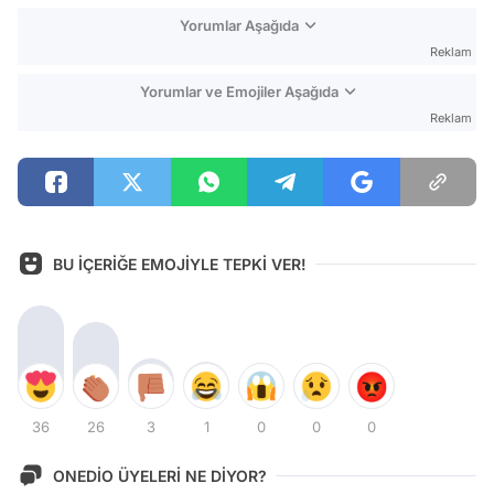
Yorumlar Aşağıda
Reklam
Yorumlar ve Emojiler Aşağıda
Reklam
BU İÇERİĞE EMOJİYLE TEPKİ VER!
36
26
3
1
0
0
0
ONEDİO ÜYELERİ NE DİYOR?