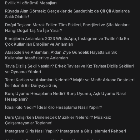
Evlilik Yıl dönümü Mesajları
Rüyada Altın Görmek: Gerçekler de Saadetiniz de Çil Çil Altınlarda
Saklı Olabilir!
Doğal Taşların Merak Edilen Tüm Etkileri, Enerjileri ve Şifa Alanları:
Hangi Doğal Taş Ne İşe Yarar?
Emojilerin Anlamları: 2023 WhatsApp, Instagram ve Twitter'da En
Çok Kullanılan Emojiler ve Anlamları
Atasözleri ve Anlamları: A'dan Z'ye Gündelik Hayatta En Sık
Kullanılan Atasözleri ve Anlamları
Tavla Diziliş Şekli Nasıldır? Erkek Tavlası ve Kız Tavlası Diziliş Şekilleri
ve Oynama Yönleri
Tarot Kartları ve Anlamları Nelerdir? Majör ve Minör Arkana Desteleri
İle Tılsımlı Bir Dünyaya Giriş
Burç Uyumu Hesaplama Nedir? Burç Uyumu, Aşk Uyumu Nasıl
Hesaplanır?
İdeal Kilo Nedir? İdeal Kilo Hesaplama Nasıl Yapılır?
Ders Çalışırken Dinlenecek Müzikler Nelerdir? Müziksiz
Çalışamayanlar Toplanın!
Instagram Giriş Nasıl Yapılır? Instagram'a Giriş İşlemleri Rehberi