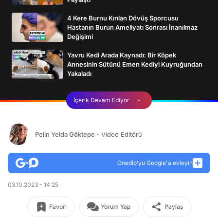
4 Kere Burnu Kırılan Dövüş Sporcusu
Hastanın Burun Ameliyatı Sonrası İnanılmaz
Değişimi
Yavru Kedi Arada Kaynadı: Bir Köpek
Annesinin Sütünü Emen Kediyi Kuyruğundan
Yakaladı
İçerik Devam Ediyor
Pelin Yelda Göktepe
- Video Editörü
Onedio’yu Google'a ekleyin
03.10.2023 - 14:25
Favori
Yorum Yap
Paylaş