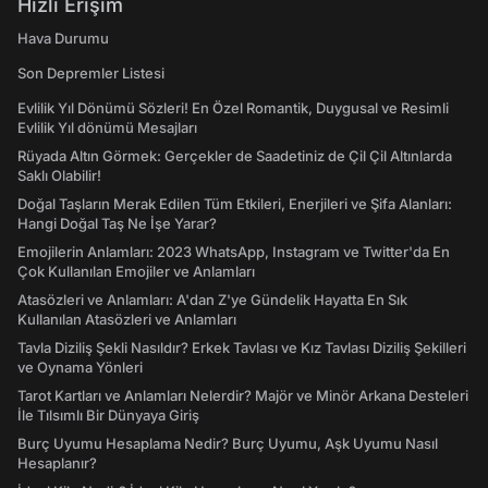
Hızlı Erişim
Hava Durumu
Son Depremler Listesi
Evlilik Yıl Dönümü Sözleri! En Özel Romantik, Duygusal ve Resimli
Evlilik Yıl dönümü Mesajları
Rüyada Altın Görmek: Gerçekler de Saadetiniz de Çil Çil Altınlarda
Saklı Olabilir!
Doğal Taşların Merak Edilen Tüm Etkileri, Enerjileri ve Şifa Alanları:
Hangi Doğal Taş Ne İşe Yarar?
Emojilerin Anlamları: 2023 WhatsApp, Instagram ve Twitter'da En
Çok Kullanılan Emojiler ve Anlamları
Atasözleri ve Anlamları: A'dan Z'ye Gündelik Hayatta En Sık
Kullanılan Atasözleri ve Anlamları
Tavla Diziliş Şekli Nasıldır? Erkek Tavlası ve Kız Tavlası Diziliş Şekilleri
ve Oynama Yönleri
Tarot Kartları ve Anlamları Nelerdir? Majör ve Minör Arkana Desteleri
İle Tılsımlı Bir Dünyaya Giriş
Burç Uyumu Hesaplama Nedir? Burç Uyumu, Aşk Uyumu Nasıl
Hesaplanır?