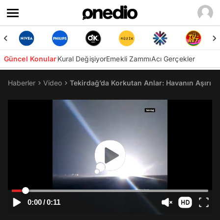
Güncel Konular
Kural Değişiyor
Emekli Zammı
Acı Gerçekler
Haberler
Video
Tekirdağ’da Korkutan Anlar: Havanın Aşırı El
0:00
/
0:11