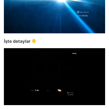
İşte detaylar 👇
Video
Test
/
Gündem