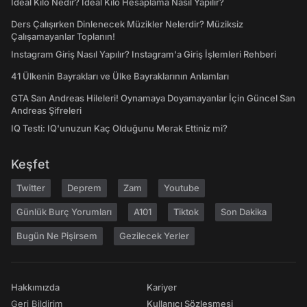
İdeal Kilo Nedir? İdeal Kilo Hesaplama Nasıl Yapılır?
Ders Çalışırken Dinlenecek Müzikler Nelerdir? Müziksiz
Çalışamayanlar Toplanın!
Instagram Giriş Nasıl Yapılır? Instagram'a Giriş İşlemleri Rehberi
41 Ülkenin Bayrakları ve Ülke Bayraklarının Anlamları
GTA San Andreas Hileleri! Oynamaya Doyamayanlar İçin Güncel San
Andreas Şifreleri
IQ Testi: IQ'unuzun Kaç Olduğunu Merak Ettiniz mi?
Keşfet
Twitter
Deprem
Zam
Youtube
Günlük Burç Yorumları
A101
Tiktok
Son Dakika
Bugün Ne Pişirsem
Gezilecek Yerler
Hakkımızda
Kariyer
Geri Bildirim
Kullanıcı Sözleşmesi