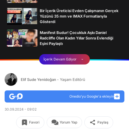
Bir İçerik Üreticisi Evden Çalışmanın Gerçek
Yüzünü 35 mm ve IMAX Formatlarıyla
Gösterdi
Manifest Budur! Çocukluk Aşkı Daniel
Radcliffe Olan Kadın Yıllar Sonra Evlendiği
Eşini Paylaştı
İçerik Devam Ediyor
Elif Sude Yenidoğan
- Yaşam Editörü
Onedio’yu Google'a ekleyin
30.09.2024 - 09:02
Favori
Yorum Yap
Paylaş