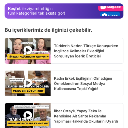
Magazin
Keşfet
ile ziyaret ettiğin
Video
tüm kategorileri tek akışta gör!
Test
Bu içeriklerimiz de ilginizi çekebilir.
Türklerin Neden Türkçe Konuşurken
İngilizce Kelimeler Eklediğini
Sorgulayan İçerik Üreticisi
Kadın Erkek Eşitliğinin Olmadığını
Örneklendiren Sosyal Medya
Kullanıcısına Tepki Yağdı!
İlber Ortaylı, Yapay Zeka ile
Kendisine Ait Sahte Reklamlar
Yapılması Hakkında Okurlarını Uyardı