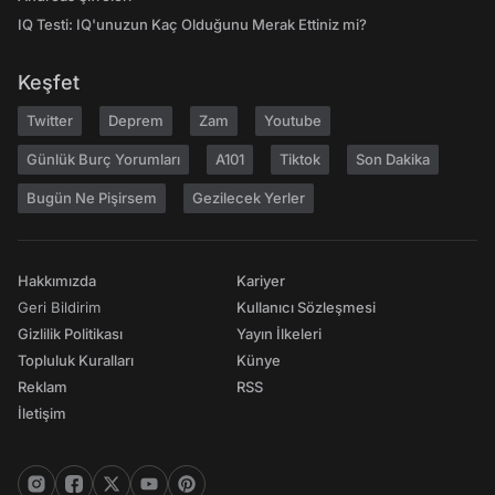
IQ Testi: IQ'unuzun Kaç Olduğunu Merak Ettiniz mi?
Keşfet
Twitter
Deprem
Zam
Youtube
Günlük Burç Yorumları
A101
Tiktok
Son Dakika
Bugün Ne Pişirsem
Gezilecek Yerler
Hakkımızda
Kariyer
Geri Bildirim
Kullanıcı Sözleşmesi
Gizlilik Politikası
Yayın İlkeleri
Topluluk Kuralları
Künye
Reklam
RSS
İletişim