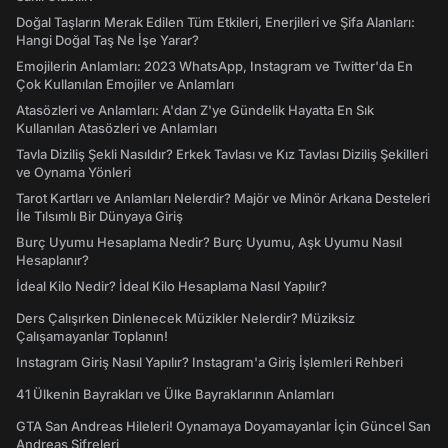
Doğal Taşların Merak Edilen Tüm Etkileri, Enerjileri ve Şifa Alanları:
Hangi Doğal Taş Ne İşe Yarar?
Emojilerin Anlamları: 2023 WhatsApp, Instagram ve Twitter'da En
Çok Kullanılan Emojiler ve Anlamları
Atasözleri ve Anlamları: A'dan Z'ye Gündelik Hayatta En Sık
Kullanılan Atasözleri ve Anlamları
Tavla Diziliş Şekli Nasıldır? Erkek Tavlası ve Kız Tavlası Diziliş Şekilleri
ve Oynama Yönleri
Tarot Kartları ve Anlamları Nelerdir? Majör ve Minör Arkana Desteleri
İle Tılsımlı Bir Dünyaya Giriş
Burç Uyumu Hesaplama Nedir? Burç Uyumu, Aşk Uyumu Nasıl
Hesaplanır?
İdeal Kilo Nedir? İdeal Kilo Hesaplama Nasıl Yapılır?
Ders Çalışırken Dinlenecek Müzikler Nelerdir? Müziksiz
Çalışamayanlar Toplanın!
Instagram Giriş Nasıl Yapılır? Instagram'a Giriş İşlemleri Rehberi
41 Ülkenin Bayrakları ve Ülke Bayraklarının Anlamları
GTA San Andreas Hileleri! Oynamaya Doyamayanlar İçin Güncel San
Andreas Şifreleri