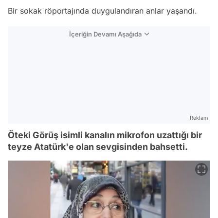
Bir sokak röportajında duygulandıran anlar yaşandı.
İçeriğin Devamı Aşağıda
Reklam
Öteki Görüş isimli kanalın mikrofon uzattığı bir
teyze Atatürk'e olan sevgisinden bahsetti.