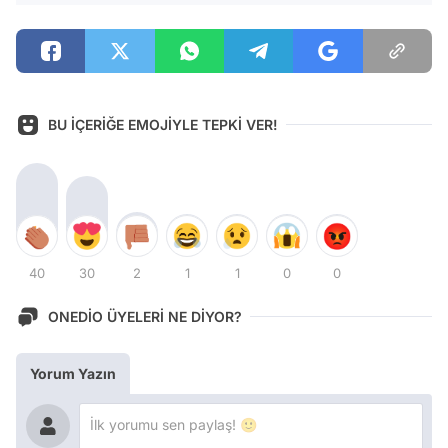
BU İÇERİĞE EMOJİYLE TEPKİ VER!
40
30
2
1
1
0
0
ONEDİO ÜYELERİ NE DİYOR?
Yorum Yazın