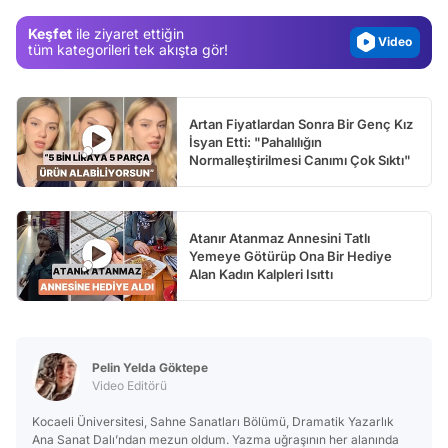
Magazin
Keşfet
ile ziyaret ettiğin
Video
tüm kategorileri tek akışta gör!
Test
Artan Fiyatlardan Sonra Bir Genç Kız
İsyan Etti: "Pahalılığın
Normalleştirilmesi Canımı Çok Sıktı"
Atanır Atanmaz Annesini Tatlı
Yemeye Götürüp Ona Bir Hediye
Alan Kadın Kalpleri Isıttı
Pelin Yelda Göktepe
Video Editörü
Kocaeli Üniversitesi, Sahne Sanatları Bölümü, Dramatik Yazarlık
Ana Sanat Dalı’ndan mezun oldum. Yazma uğraşının her alanında