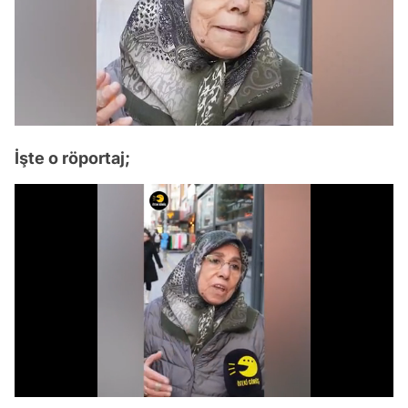
İşte o röportaj;
Video
Test
/
Gündem