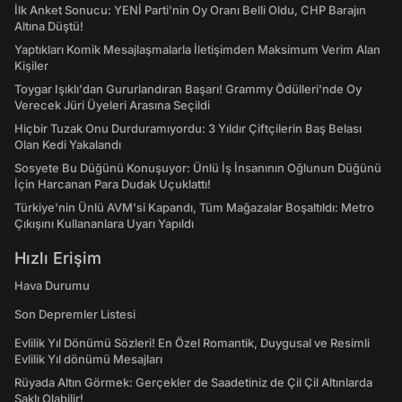
İlk Anket Sonucu: YENİ Parti'nin Oy Oranı Belli Oldu, CHP Barajın
Altına Düştü!
Yaptıkları Komik Mesajlaşmalarla İletişimden Maksimum Verim Alan
Kişiler
Toygar Işıklı'dan Gururlandıran Başarı! Grammy Ödülleri'nde Oy
Verecek Jüri Üyeleri Arasına Seçildi
Hiçbir Tuzak Onu Durduramıyordu: 3 Yıldır Çiftçilerin Baş Belası
Olan Kedi Yakalandı
Sosyete Bu Düğünü Konuşuyor: Ünlü İş İnsanının Oğlunun Düğünü
İçin Harcanan Para Dudak Uçuklattı!
Türkiye'nin Ünlü AVM'si Kapandı, Tüm Mağazalar Boşaltıldı: Metro
Çıkışını Kullananlara Uyarı Yapıldı
Hızlı Erişim
Hava Durumu
Son Depremler Listesi
Evlilik Yıl Dönümü Sözleri! En Özel Romantik, Duygusal ve Resimli
Evlilik Yıl dönümü Mesajları
Rüyada Altın Görmek: Gerçekler de Saadetiniz de Çil Çil Altınlarda
Saklı Olabilir!