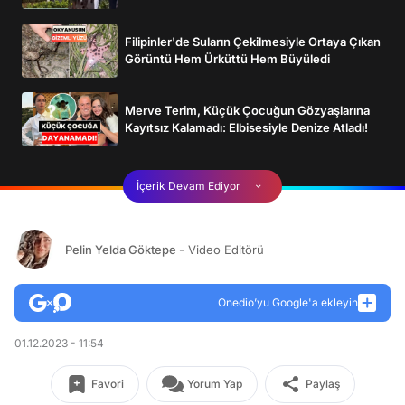
Filipinler'de Suların Çekilmesiyle Ortaya Çıkan
Görüntü Hem Ürküttü Hem Büyüledi
Merve Terim, Küçük Çocuğun Gözyaşlarına
Kayıtsız Kalamadı: Elbisesiyle Denize Atladı!
İçerik Devam Ediyor
Pelin Yelda Göktepe
- Video Editörü
Onedio’yu Google'a ekleyin
01.12.2023 - 11:54
Favori
Yorum Yap
Paylaş