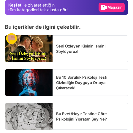
Keşfet
ile ziyaret ettiğin
Video
tüm kategorileri tek akışta gör!
Test
Bu içerikler de ilgini çekebilir.
Seni Özleyen Kişinin İsmini
Söylüyoruz!
Bu 10 Soruluk Psikoloji Testi
Gizlediğin Duyguyu Ortaya
Çıkaracak!
Bu Evet/Hayır Testine Göre
Psikolojini Yıpratan Şey Ne?