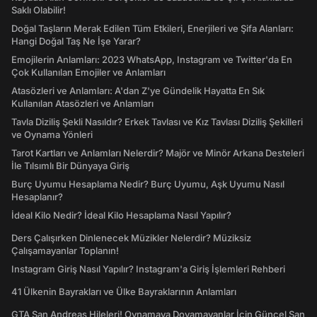
Saklı Olabilir!
Doğal Taşların Merak Edilen Tüm Etkileri, Enerjileri ve Şifa Alanları:
Hangi Doğal Taş Ne İşe Yarar?
Emojilerin Anlamları: 2023 WhatsApp, Instagram ve Twitter'da En
Çok Kullanılan Emojiler ve Anlamları
Atasözleri ve Anlamları: A'dan Z'ye Gündelik Hayatta En Sık
Kullanılan Atasözleri ve Anlamları
Tavla Diziliş Şekli Nasıldır? Erkek Tavlası ve Kız Tavlası Diziliş Şekilleri
ve Oynama Yönleri
Tarot Kartları ve Anlamları Nelerdir? Majör ve Minör Arkana Desteleri
İle Tılsımlı Bir Dünyaya Giriş
Burç Uyumu Hesaplama Nedir? Burç Uyumu, Aşk Uyumu Nasıl
Hesaplanır?
İdeal Kilo Nedir? İdeal Kilo Hesaplama Nasıl Yapılır?
Ders Çalışırken Dinlenecek Müzikler Nelerdir? Müziksiz
Çalışamayanlar Toplanın!
Instagram Giriş Nasıl Yapılır? Instagram'a Giriş İşlemleri Rehberi
41 Ülkenin Bayrakları ve Ülke Bayraklarının Anlamları
GTA San Andreas Hileleri! Oynamaya Doyamayanlar İçin Güncel San