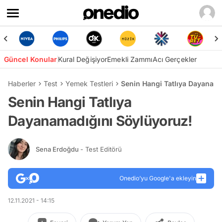
Güncel Konular
Kural Değişiyor
Emekli Zammı
Acı Gerçekler
Haberler
Test
Yemek Testleri
Senin Hangi Tatlıya Dayanama
Senin Hangi Tatlıya
Dayanamadığını Söylüyoruz!
Sena Erdoğdu
- Test Editörü
Onedio’yu Google'a ekleyin
12.11.2021 - 14:15