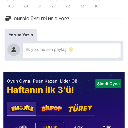
166
129
81
27
22
12
10
ONEDİO ÜYELERİ NE DİYOR?
Yorum Yazın
Oyun Oyna, Puan Kazan, Lider Ol!
Şimdi Oyna
Haftanın ilk 3’ü!
Günlük
Haftalık
Aylık
Yıllık