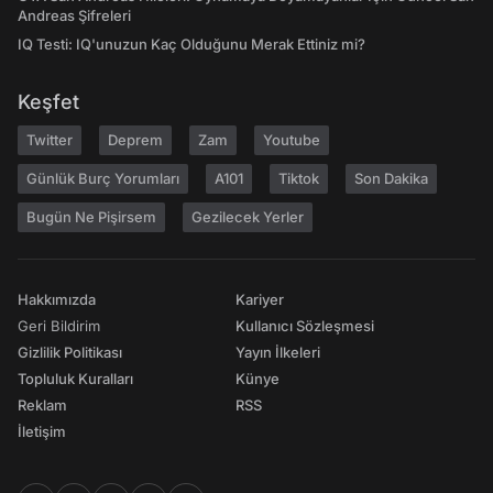
Andreas Şifreleri
IQ Testi: IQ'unuzun Kaç Olduğunu Merak Ettiniz mi?
Keşfet
Twitter
Deprem
Zam
Youtube
Günlük Burç Yorumları
A101
Tiktok
Son Dakika
Bugün Ne Pişirsem
Gezilecek Yerler
Hakkımızda
Kariyer
Geri Bildirim
Kullanıcı Sözleşmesi
Gizlilik Politikası
Yayın İlkeleri
Topluluk Kuralları
Künye
Reklam
RSS
İletişim