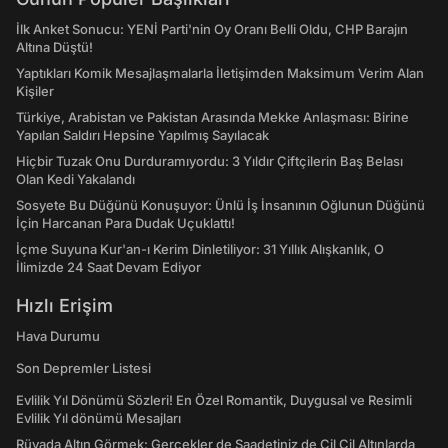
İlk Anket Sonucu: YENİ Parti'nin Oy Oranı Belli Oldu, CHP Barajın
Altına Düştü!
Yaptıkları Komik Mesajlaşmalarla İletişimden Maksimum Verim Alan
Kişiler
Türkiye, Arabistan ve Pakistan Arasında Mekke Anlaşması: Birine
Yapılan Saldırı Hepsine Yapılmış Sayılacak
Hiçbir Tuzak Onu Durduramıyordu: 3 Yıldır Çiftçilerin Baş Belası
Olan Kedi Yakalandı
Sosyete Bu Düğünü Konuşuyor: Ünlü İş İnsanının Oğlunun Düğünü
İçin Harcanan Para Dudak Uçuklattı!
İçme Suyuna Kur'an-ı Kerim Dinletiliyor: 31 Yıllık Alışkanlık, O
İlimizde 24 Saat Devam Ediyor
Hızlı Erişim
Hava Durumu
Son Depremler Listesi
Evlilik Yıl Dönümü Sözleri! En Özel Romantik, Duygusal ve Resimli
Evlilik Yıl dönümü Mesajları
Rüyada Altın Görmek: Gerçekler de Saadetiniz de Çil Çil Altınlarda