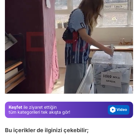
Video
Test
Gündem
Magazin
Keşfet
ile ziyaret ettiğin
Video
tüm kategorileri tek akışta gör!
Test
Bu içerikler de ilginizi çekebilir;