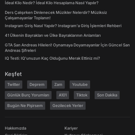
İdeal Kilo Nedir? İdeal Kilo Hesaplama Nasıl Yapılır?
Ders Çalışırken Dinlenecek Müzikler Nelerdir? Müziksiz
Çalışamayanlar Toplanın!
Instagram Giriş Nasıl Yapılır? Instagram'a Giriş İşlemleri Rehberi
41 Ülkenin Bayrakları ve Ülke Bayraklarının Anlamları
GTA San Andreas Hileleri! Oynamaya Doyamayanlar İçin Güncel San
Andreas Şifreleri
IQ Testi: IQ'unuzun Kaç Olduğunu Merak Ettiniz mi?
Keşfet
Twitter
Deprem
Zam
Youtube
Günlük Burç Yorumları
A101
Tiktok
Son Dakika
Bugün Ne Pişirsem
Gezilecek Yerler
Hakkımızda
Kariyer