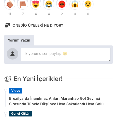
11
7
4
4
2
0
0
ONEDİO ÜYELERİ NE DİYOR?
Yorum Yazın
En Yeni İçerikler!
Video
Brezilya'da İnanılmaz Anlar: Maranhao Gol Sevinci
Sırasında Tünele Düşünce Hem Sakatlandı Hem Golü
Sayılmadı
Genel Kültür