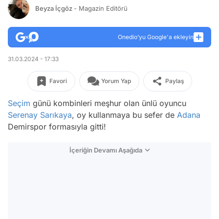
Beyza İçgöz
- Magazin Editörü
Onedio’yu Google'a ekleyin
31.03.2024 - 17:33
Favori
Yorum Yap
Paylaş
Seçim
günü kombinleri meşhur olan ünlü oyuncu
Serenay Sarıkaya
, oy kullanmaya bu sefer de
Adana
Demirspor formasıyla gitti!
İçeriğin Devamı Aşağıda