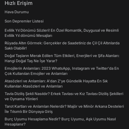
Hızlı Erişim
Hava Durumu
Son Depremler Listesi
Evlilik Yıl Dönümü Sözleri! En Özel Romantik, Duygusal ve Resimli
Evlilik Yıl dönümü Mesajları
Rüyada Altın Görmek: Gerçekler de Saadetiniz de Çil Çil Altınlarda
Saklı Olabilir!
Doğal Taşların Merak Edilen Tüm Etkileri, Enerjileri ve Şifa Alanları:
Hangi Doğal Taş Ne İşe Yarar?
Emojilerin Anlamları: 2023 WhatsApp, Instagram ve Twitter'da En
Çok Kullanılan Emojiler ve Anlamları
Atasözleri ve Anlamları: A'dan Z'ye Gündelik Hayatta En Sık
Kullanılan Atasözleri ve Anlamları
Tavla Diziliş Şekli Nasıldır? Erkek Tavlası ve Kız Tavlası Diziliş Şekilleri
ve Oynama Yönleri
Tarot Kartları ve Anlamları Nelerdir? Majör ve Minör Arkana Desteleri
İle Tılsımlı Bir Dünyaya Giriş
Burç Uyumu Hesaplama Nedir? Burç Uyumu, Aşk Uyumu Nasıl
Hesaplanır?