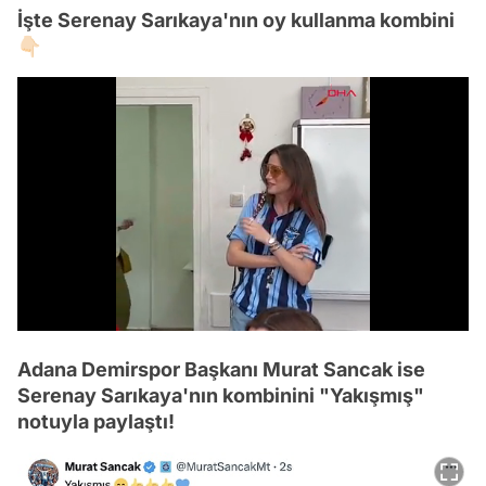
İşte Serenay Sarıkaya'nın oy kullanma kombini
👇🏻
/
Adana Demirspor Başkanı Murat Sancak ise
Serenay Sarıkaya'nın kombinini "Yakışmış"
notuyla paylaştı!