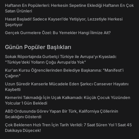
Haftanın En Popülerleri: Herkesin Sepetine Eklediği Haftanın En Çok
Satan Ürünleri
Hasat Başladı! Sadece Kayseri’de Yetişiyor, Lezzetiyle Herkesi
Şaşırtıyor
Gerçek Gurmelere Özel: Bu Yemekler Hangi İlimize Ait?
Günün Popüler Başlıkları
Sokak Röportajında Gurbetçi Türkiye ile Avrupa'yı Kıyasladı:
"Türkiye’deki Yolların Çoğu Avrupa’da Yok"
Kur'an Kursu Öğrencilerinden Belediye Başkanına: "Manifest’i
Çağırın"
Uzun Süredir Kanserle Mücadele Eden Şarkıcı Cansever Hayatını
Kaybetti
Kemerini Takmadığı İçin Uçak Kalkamadı: Küçük Çocuk Yüzünden
Yolcular 1 Gün Bekledi
ABD Ordusunda Görev Yapan Bir Türk, Kaliforniya Çöllerinin
Sıcaklığını Gösterdi
Çok Beklenen Hızlı Tren İçin Tarih Verildi: 7 Saat Süren Yol 1 Saat 45
Dakikaya Düşecek!