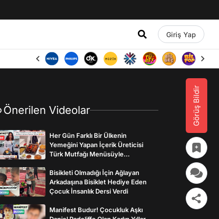
Giriş Yap
Görüş Bildir
Önerilen Videolar
Her Gün Farklı Bir Ülkenin
Yemeğini Yapan İçerik Üreticisi
Türk Mutfağı Menüsüyle
İzleyenlerden Tam Not Aldı
Bisikleti Olmadığı İçin Ağlayan
Arkadaşına Bisiklet Hediye Eden
Çocuk İnsanlık Dersi Verdi
Manifest Budur! Çocukluk Aşkı
Daniel Radcliffe Olan Kadın Yıllar