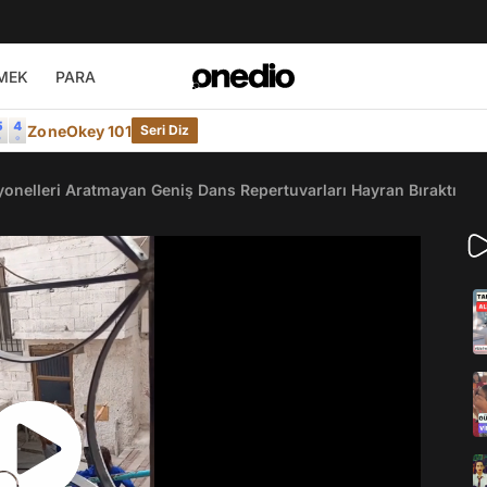
MEK
PARA
ZoneOkey 101
Seri Diz
syonelleri Aratmayan Geniş Dans Repertuvarları Hayran Bıraktı