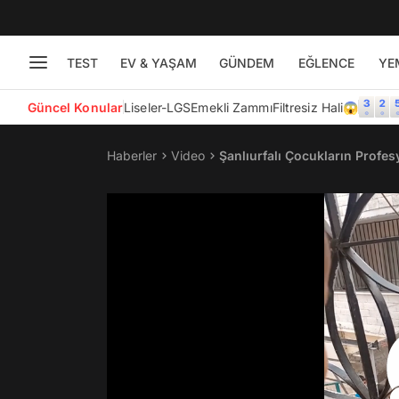
TEST
EV & YAŞAM
GÜNDEM
EĞLENCE
YE
Güncel Konular
Liseler-LGS
Emekli Zammı
Filtresiz Hali😱
Haberler
Video
Şanlıurfalı Çocukların Profe