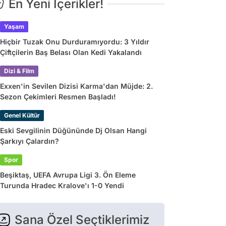
En Yeni İçerikler!
Yaşam
Hiçbir Tuzak Onu Durduramıyordu: 3 Yıldır
Çiftçilerin Baş Belası Olan Kedi Yakalandı
Dizi & Film
Exxen'in Sevilen Dizisi Karma'dan Müjde: 2.
Sezon Çekimleri Resmen Başladı!
Genel Kültür
Eski Sevgilinin Düğününde Dj Olsan Hangi
Şarkıyı Çalardın?
Spor
Beşiktaş, UEFA Avrupa Ligi 3. Ön Eleme
Turunda Hradec Kralove'ı 1-0 Yendi
Sana Özel Seçtiklerimiz