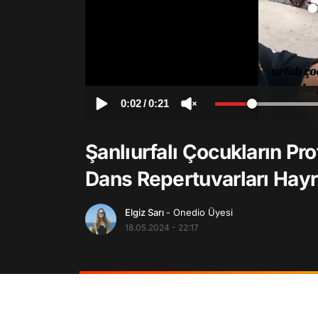
0:02
/
0:21
Şanlıurfalı Çocukların P
Dans Repertuvarları Hayr
Elgiz Sarı
- Onedio Üyesi
18.05.2024 - 22:17