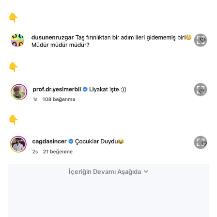
👇
👇
👇
İçeriğin Devamı Aşağıda