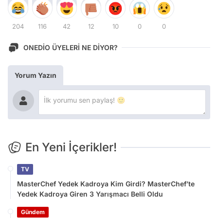
204
116
42
12
10
0
0
ONEDİO ÜYELERİ NE DİYOR?
Yorum Yazın
En Yeni İçerikler!
TV
MasterChef Yedek Kadroya Kim Girdi? MasterChef’te
Yedek Kadroya Giren 3 Yarışmacı Belli Oldu
Gündem