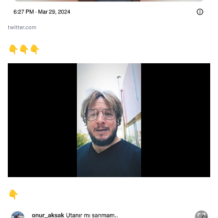
twitter.com
👇👇👇
/
👇