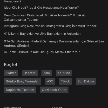
Hesaplanır?
İdeal Kilo Nedir? İdeal Kilo Hesaplama Nasıl Yapılır?
Ders Çalışırken Dinlenecek Müzikler Nelerdir? Müziksiz
Çalışamayanlar Toplanın!
Instagram Giriş Nasıl Yapılır? Instagram'a Giriş İşlemleri Rehberi
41 Ülkenin Bayrakları ve Ülke Bayraklarının Anlamları
GTA San Andreas Hileleri! Oynamaya Doyamayanlar İçin Güncel San
Andreas Şifreleri
IQ Testi: IQ'unuzun Kaç Olduğunu Merak Ettiniz mi?
Keşfet
Twitter
Deprem
Zam
Youtube
Günlük Burç Yorumları
A101
Tiktok
Son Dakika
Bugün Ne Pişirsem
Gezilecek Yerler
Hakkımızda
Kariyer