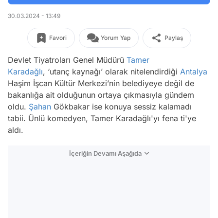
30.03.2024 - 13:49
Favori
Yorum Yap
Paylaş
Devlet Tiyatroları Genel Müdürü
Tamer
Karadağlı
, ‘utanç kaynağı’ olarak nitelendirdiği
Antalya
Haşim İşcan Kültür Merkezi’nin belediyeye değil de
bakanlığa ait olduğunun ortaya çıkmasıyla gündem
oldu.
Şahan
Gökbakar ise konuya sessiz kalamadı
tabii. Ünlü komedyen, Tamer Karadağlı'yı fena ti'ye
aldı.
İçeriğin Devamı Aşağıda