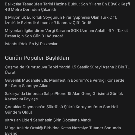
Balıkçılar Tesadüfen Tarihi Hazine Buldu: Son Yılların En Büyük Keşfi
46 Metre Derinden Çıkarıldı
8 Milyonluk Euro'luk Soygunun Firari Şüphelisi Olan Türk Çift,
İzmir'de Evlendi: Almanlar 'Utanmaz Çift' Dedi!
Milyonları İlgilendiren Vergi Kararını SGK Uzmanı Anlattı: 6 Yıl Taksit
Fırsatı İçin Son Gün 31 Ağustos!
İstanbul'daki En İyi Pizzacılar
Günün Popüler Başlıkları
Çeşme'de Kumrucuya Tepki Yağdı! 1,5 Saatlik Süreyi Aşana 2 Bin TL
Ücret
Güvenlik Müdahale Etti: Manifest'in Bodrum'da Verdiği Konserde
Bir Genç Sahneye Atladı
Sakarya'da Limonata Satıp iPhone 15 Alan Genç Girişimci Günlük
Kazancını Paylaştı
Çocuklar Duymasın'ın Şükrü'sü Şükrü Koruyucu'nun Son Hali
Gündem Oldu!
ultrAslan Lideri Sebahattin Şirin Gözaltına Alındı
Müge Anlı'da Ortalığı Birbirine Katan Nazmiye Tutaner Sonunda
Evlendi!