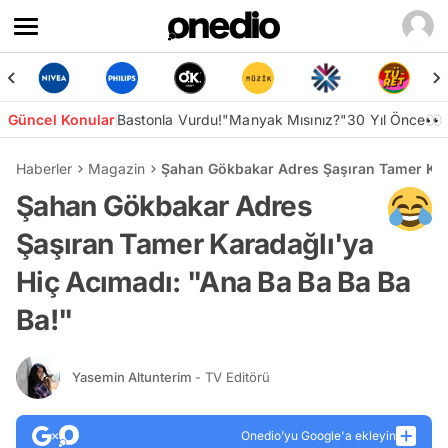
Güncel Konular
Bastonla Vurdu!
"Manyak Mısınız?"
30 Yıl Önce👀
Haberler
Magazin
Şahan Gökbakar Adres Şaşıran Tamer Kara
Şahan Gökbakar Adres
Şaşıran Tamer Karadağlı'ya
Hiç Acımadı: "Ana Ba Ba Ba Ba
Ba!"
Yasemin Altunterim
- TV Editörü
Onedio’yu Google'a ekleyin