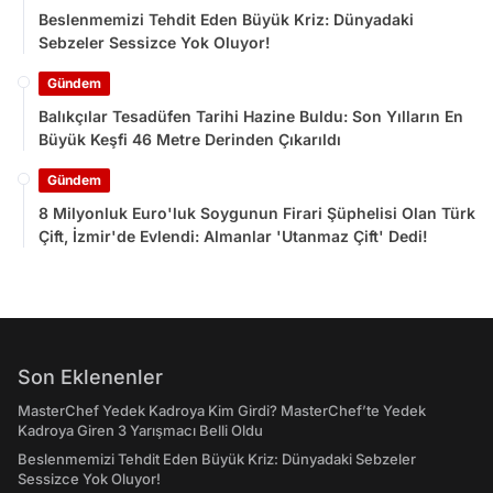
Beslenmemizi Tehdit Eden Büyük Kriz: Dünyadaki
Sebzeler Sessizce Yok Oluyor!
Gündem
Balıkçılar Tesadüfen Tarihi Hazine Buldu: Son Yılların En
Büyük Keşfi 46 Metre Derinden Çıkarıldı
Gündem
8 Milyonluk Euro'luk Soygunun Firari Şüphelisi Olan Türk
Çift, İzmir'de Evlendi: Almanlar 'Utanmaz Çift' Dedi!
Son Eklenenler
MasterChef Yedek Kadroya Kim Girdi? MasterChef’te Yedek
Kadroya Giren 3 Yarışmacı Belli Oldu
Beslenmemizi Tehdit Eden Büyük Kriz: Dünyadaki Sebzeler
Sessizce Yok Oluyor!