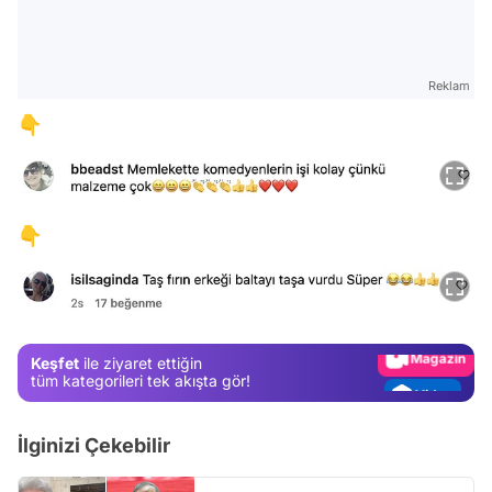
Reklam
👇
Video
👇
Test
Gündem
Magazin
Keşfet
ile ziyaret ettiğin
Video
tüm kategorileri tek akışta gör!
Test
İlginizi Çekebilir