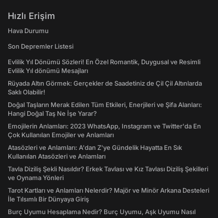
Hızlı Erişim
Hava Durumu
Son Depremler Listesi
Evlilik Yıl Dönümü Sözleri! En Özel Romantik, Duygusal ve Resimli
Evlilik Yıl dönümü Mesajları
Rüyada Altın Görmek: Gerçekler de Saadetiniz de Çil Çil Altınlarda
Saklı Olabilir!
Doğal Taşların Merak Edilen Tüm Etkileri, Enerjileri ve Şifa Alanları:
Hangi Doğal Taş Ne İşe Yarar?
Emojilerin Anlamları: 2023 WhatsApp, Instagram ve Twitter'da En
Çok Kullanılan Emojiler ve Anlamları
Atasözleri ve Anlamları: A'dan Z'ye Gündelik Hayatta En Sık
Kullanılan Atasözleri ve Anlamları
Tavla Diziliş Şekli Nasıldır? Erkek Tavlası ve Kız Tavlası Diziliş Şekilleri
ve Oynama Yönleri
Tarot Kartları ve Anlamları Nelerdir? Majör ve Minör Arkana Desteleri
İle Tılsımlı Bir Dünyaya Giriş
Burç Uyumu Hesaplama Nedir? Burç Uyumu, Aşk Uyumu Nasıl