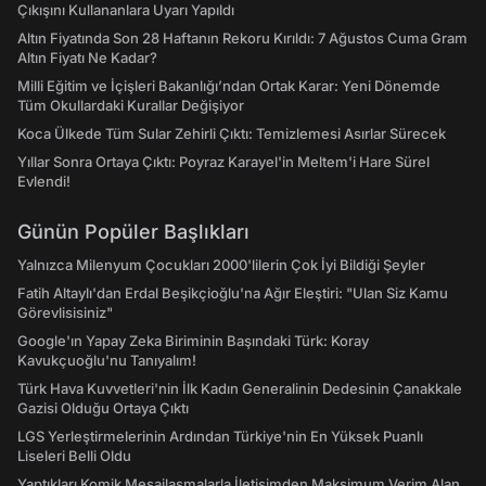
Çıkışını Kullananlara Uyarı Yapıldı
Altın Fiyatında Son 28 Haftanın Rekoru Kırıldı: 7 Ağustos Cuma Gram
Altın Fiyatı Ne Kadar?
Milli Eğitim ve İçişleri Bakanlığı’ndan Ortak Karar: Yeni Dönemde
Tüm Okullardaki Kurallar Değişiyor
Koca Ülkede Tüm Sular Zehirli Çıktı: Temizlemesi Asırlar Sürecek
Yıllar Sonra Ortaya Çıktı: Poyraz Karayel'in Meltem'i Hare Sürel
Evlendi!
Günün Popüler Başlıkları
Yalnızca Milenyum Çocukları 2000'lilerin Çok İyi Bildiği Şeyler
Fatih Altaylı'dan Erdal Beşikçioğlu'na Ağır Eleştiri: "Ulan Siz Kamu
Görevlisisiniz"
Google'ın Yapay Zeka Biriminin Başındaki Türk: Koray
Kavukçuoğlu'nu Tanıyalım!
Türk Hava Kuvvetleri'nin İlk Kadın Generalinin Dedesinin Çanakkale
Gazisi Olduğu Ortaya Çıktı
LGS Yerleştirmelerinin Ardından Türkiye'nin En Yüksek Puanlı
Liseleri Belli Oldu
Yaptıkları Komik Mesajlaşmalarla İletişimden Maksimum Verim Alan