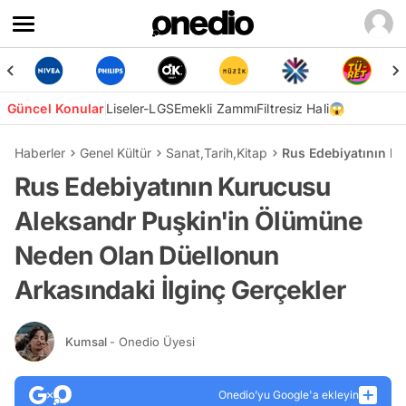
Güncel Konular
Liseler-LGS
Emekli Zammı
Filtresiz Hali😱
Haberler
Genel Kültür
Sanat
,
Tarih
,
Kitap
Rus Edebiyatının K
Rus Edebiyatının Kurucusu
Aleksandr Puşkin'in Ölümüne
Neden Olan Düellonun
Arkasındaki İlginç Gerçekler
Kumsal
- Onedio Üyesi
Onedio’yu Google'a ekleyin