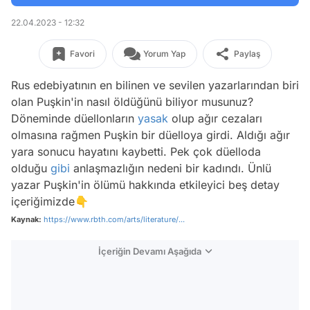
22.04.2023 - 12:32
Favori
Yorum Yap
Paylaş
Rus edebiyatının en bilinen ve sevilen yazarlarından biri
olan Puşkin'in nasıl öldüğünü biliyor musunuz?
Döneminde düellonların
yasak
olup ağır cezaları
olmasına rağmen Puşkin bir düelloya girdi. Aldığı ağır
yara sonucu hayatını kaybetti. Pek çok düelloda
olduğu
gibi
anlaşmazlığın nedeni bir kadındı. Ünlü
yazar Puşkin'in ölümü hakkında etkileyici beş detay
içeriğimizde👇
Kaynak:
https://www.rbth.com/arts/literature/...
İçeriğin Devamı Aşağıda