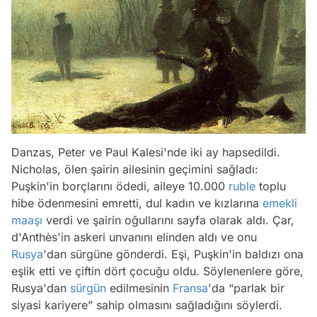
Danzas, Peter ve Paul Kalesi'nde iki ay hapsedildi.
Nicholas, ölen şairin ailesinin geçimini sağladı:
Puşkin'in borçlarını ödedi, aileye 10.000
ruble
toplu
hibe ödenmesini emretti, dul kadın ve kızlarına
emekli
maaşı
verdi ve şairin oğullarını sayfa olarak aldı. Çar,
d'Anthès'in askeri unvanını elinden aldı ve onu
Rusya
'dan sürgüne gönderdi. Eşi, Puşkin'in baldızı ona
eşlik etti ve çiftin dört çocuğu oldu. Söylenenlere göre,
Rusya'dan
sürgün
edilmesinin
Fransa
'da “parlak bir
siyasi kariyere” sahip olmasını sağladığını söylerdi.