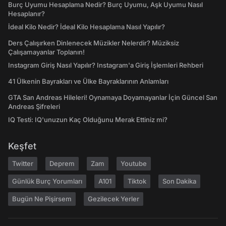
Burç Uyumu Hesaplama Nedir? Burç Uyumu, Aşk Uyumu Nasıl
Hesaplanır?
İdeal Kilo Nedir? İdeal Kilo Hesaplama Nasıl Yapılır?
Ders Çalışırken Dinlenecek Müzikler Nelerdir? Müziksiz
Çalışamayanlar Toplanın!
Instagram Giriş Nasıl Yapılır? Instagram'a Giriş İşlemleri Rehberi
41 Ülkenin Bayrakları ve Ülke Bayraklarının Anlamları
GTA San Andreas Hileleri! Oynamaya Doyamayanlar İçin Güncel San
Andreas Şifreleri
IQ Testi: IQ'unuzun Kaç Olduğunu Merak Ettiniz mi?
Keşfet
Twitter
Deprem
Zam
Youtube
Günlük Burç Yorumları
A101
Tiktok
Son Dakika
Bugün Ne Pişirsem
Gezilecek Yerler