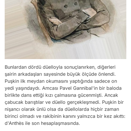
Bunlardan dördü düelloyla sonuçlanırken, diğerleri
şairin arkadaşları sayesinde büyük ölçüde önlendi.
Puşkin ilk meydan okumasını yaptığında sadece on
yedi yaşındaydı. Amcası Pavel Gannibal'in bir baloda
birlikte dans ettiği kızı çalmasına gücenmişti. Ancak
çabucak barıştılar ve düello gerçekleşmedi. Puşkin bir
Video
nişancı olarak ünlü olsa da düellolarda hiçbir zaman
Test
birinci olmadı ve rakibinin kanını yalnızca bir kez akıttı:
d'Anthès ile son hesaplaşmasında.
Gündem