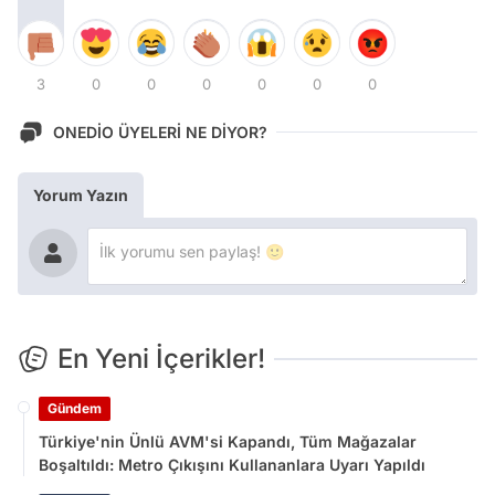
3
0
0
0
0
0
0
ONEDİO ÜYELERİ NE DİYOR?
Yorum Yazın
En Yeni İçerikler!
Gündem
Türkiye'nin Ünlü AVM'si Kapandı, Tüm Mağazalar
Boşaltıldı: Metro Çıkışını Kullananlara Uyarı Yapıldı