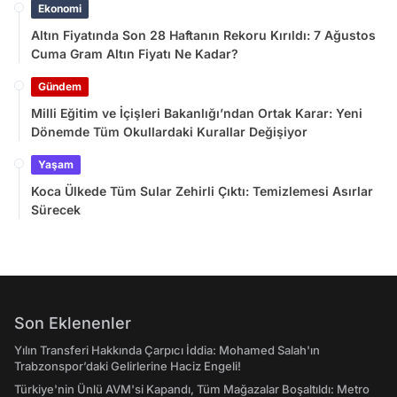
Ekonomi
Altın Fiyatında Son 28 Haftanın Rekoru Kırıldı: 7 Ağustos
Cuma Gram Altın Fiyatı Ne Kadar?
Gündem
Milli Eğitim ve İçişleri Bakanlığı’ndan Ortak Karar: Yeni
Dönemde Tüm Okullardaki Kurallar Değişiyor
Yaşam
Koca Ülkede Tüm Sular Zehirli Çıktı: Temizlemesi Asırlar
Sürecek
Son Eklenenler
Yılın Transferi Hakkında Çarpıcı İddia: Mohamed Salah'ın
Trabzonspor’daki Gelirlerine Haciz Engeli!
Türkiye'nin Ünlü AVM'si Kapandı, Tüm Mağazalar Boşaltıldı: Metro