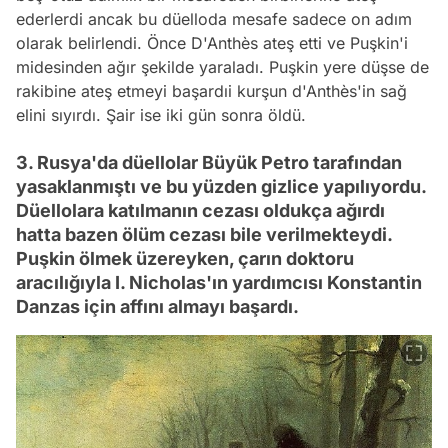
ederlerdi ancak bu düelloda mesafe sadece on adım
olarak belirlendi. Önce D'Anthès ateş etti ve Puşkin'i
midesinden ağır şekilde yaraladı. Puşkin yere düşse de
rakibine ateş etmeyi başardıi kurşun d'Anthès'in sağ
elini sıyırdı. Şair ise iki gün sonra öldü.
3. Rusya'da düellolar Büyük Petro tarafından
yasaklanmıştı ve bu yüzden gizlice yapılıyordu.
Düellolara katılmanın cezası oldukça ağırdı
hatta bazen ölüm cezası bile verilmekteydi.
Puşkin ölmek üzereyken, çarın doktoru
aracılığıyla I. Nicholas'ın yardımcısı Konstantin
Danzas için affını almayı başardı.