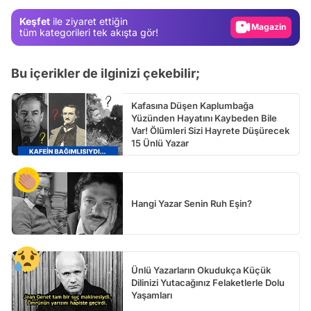
Magazin
Keşfet
ile ziyaret ettiğin
Video
tüm kategorileri tek akışta gör!
Test
Bu içerikler de ilginizi çekebilir;
Kafasına Düşen Kaplumbağa
Yüzünden Hayatını Kaybeden Bile
Var! Ölümleri Sizi Hayrete Düşürecek
15 Ünlü Yazar
Hangi Yazar Senin Ruh Eşin?
Ünlü Yazarların Okudukça Küçük
Dilinizi Yutacağınız Felaketlerle Dolu
Yaşamları