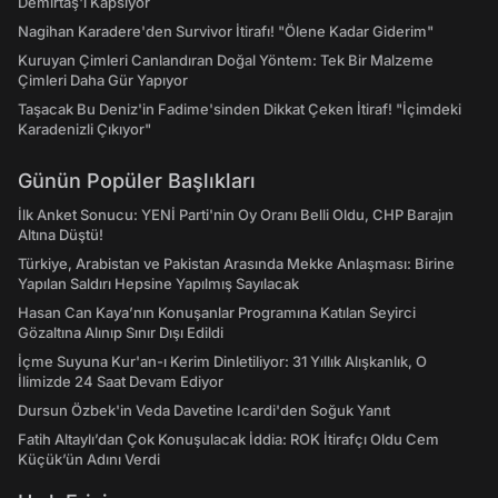
Demirtaş'ı Kapsıyor
Nagihan Karadere'den Survivor İtirafı! "Ölene Kadar Giderim"
Kuruyan Çimleri Canlandıran Doğal Yöntem: Tek Bir Malzeme
Çimleri Daha Gür Yapıyor
Taşacak Bu Deniz'in Fadime'sinden Dikkat Çeken İtiraf! "İçimdeki
Karadenizli Çıkıyor"
Günün Popüler Başlıkları
İlk Anket Sonucu: YENİ Parti'nin Oy Oranı Belli Oldu, CHP Barajın
Altına Düştü!
Türkiye, Arabistan ve Pakistan Arasında Mekke Anlaşması: Birine
Yapılan Saldırı Hepsine Yapılmış Sayılacak
Hasan Can Kaya’nın Konuşanlar Programına Katılan Seyirci
Gözaltına Alınıp Sınır Dışı Edildi
İçme Suyuna Kur'an-ı Kerim Dinletiliyor: 31 Yıllık Alışkanlık, O
İlimizde 24 Saat Devam Ediyor
Dursun Özbek'in Veda Davetine Icardi'den Soğuk Yanıt
Fatih Altaylı’dan Çok Konuşulacak İddia: ROK İtirafçı Oldu Cem
Küçük’ün Adını Verdi