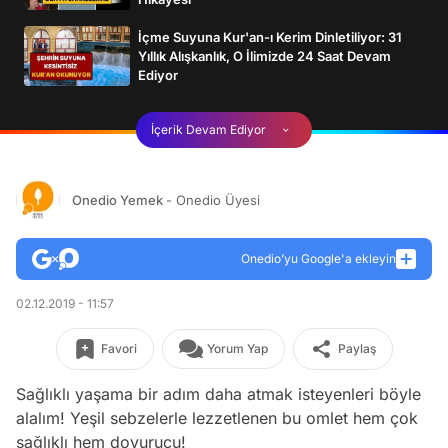
İçme Suyuna Kur'an-ı Kerim Dinletiliyor: 31
Yıllık Alışkanlık, O İlimizde 24 Saat Devam
Ediyor
İçerik Devam Ediyor
Onedio Yemek
- Onedio Üyesi
Onedio’yu Google'a ekleyin
02.12.2019 - 11:57
Favori
Yorum Yap
Paylaş
Sağlıklı yaşama bir adım daha atmak isteyenleri böyle
alalım! Yeşil sebzelerle lezzetlenen bu omlet hem çok
sağlıklı hem doyurucu!