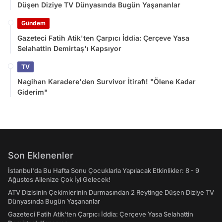
Düşen Diziye TV Dünyasında Bugün Yaşananlar
Gündem
Gazeteci Fatih Atik'ten Çarpıcı İddia: Çerçeve Yasa
Selahattin Demirtaş'ı Kapsıyor
TV
Nagihan Karadere'den Survivor İtirafı! "Ölene Kadar
Giderim"
Son Eklenenler
İstanbul'da Bu Hafta Sonu Çocuklarla Yapılacak Etkinlikler: 8 - 9
Ağustos Ailenize Çok İyi Gelecek!
ATV Dizisinin Çekimlerinin Durmasından 2 Reytinge Düşen Diziye TV
Dünyasında Bugün Yaşananlar
Gazeteci Fatih Atik'ten Çarpıcı İddia: Çerçeve Yasa Selahattin