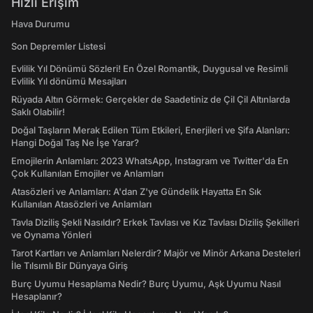
Hızlı Erişim
Hava Durumu
Son Depremler Listesi
Evlilik Yıl Dönümü Sözleri! En Özel Romantik, Duygusal ve Resimli
Evlilik Yıl dönümü Mesajları
Rüyada Altın Görmek: Gerçekler de Saadetiniz de Çil Çil Altınlarda
Saklı Olabilir!
Doğal Taşların Merak Edilen Tüm Etkileri, Enerjileri ve Şifa Alanları:
Hangi Doğal Taş Ne İşe Yarar?
Emojilerin Anlamları: 2023 WhatsApp, Instagram ve Twitter'da En
Çok Kullanılan Emojiler ve Anlamları
Atasözleri ve Anlamları: A'dan Z'ye Gündelik Hayatta En Sık
Kullanılan Atasözleri ve Anlamları
Tavla Diziliş Şekli Nasıldır? Erkek Tavlası ve Kız Tavlası Diziliş Şekilleri
ve Oynama Yönleri
Tarot Kartları ve Anlamları Nelerdir? Majör ve Minör Arkana Desteleri
İle Tılsımlı Bir Dünyaya Giriş
Burç Uyumu Hesaplama Nedir? Burç Uyumu, Aşk Uyumu Nasıl
Hesaplanır?