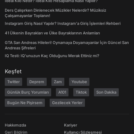
İdeal Kilo Nedir? İdeal Kilo Hesaplama Nasıl Yapılır?
Ders Çalışırken Dinlenecek Müzikler Nelerdir? Müziksiz
Çalışamayanlar Toplanın!
Instagram Giriş Nasıl Yapılır? Instagram'a Giriş İşlemleri Rehberi
41 Ülkenin Bayrakları ve Ülke Bayraklarının Anlamları
GTA San Andreas Hileleri! Oynamaya Doyamayanlar İçin Güncel San
Andreas Şifreleri
IQ Testi: IQ'unuzun Kaç Olduğunu Merak Ettiniz mi?
Keşfet
Twitter
Deprem
Zam
Youtube
Günlük Burç Yorumları
A101
Tiktok
Son Dakika
Bugün Ne Pişirsem
Gezilecek Yerler
Hakkımızda
Kariyer
Geri Bildirim
Kullanıcı Sözleşmesi