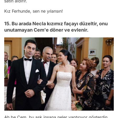
satın aldırır.
Kız Ferhunde, sen ne yılansın!
15. Bu arada Necla kızımız façayı düzeltir, onu
unutamayan Cem'e döner ve evlenir.
Ah be Cem, bu aşk insana neler yaptırıyor gösterdin