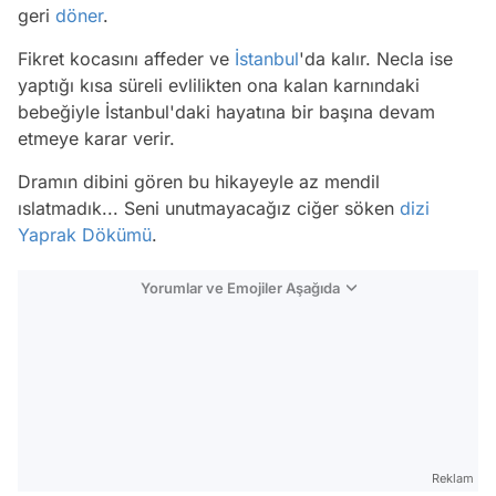
geri
döner
.
Fikret kocasını affeder ve
İstanbul
'da kalır. Necla ise
yaptığı kısa süreli evlilikten ona kalan karnındaki
bebeğiyle İstanbul'daki hayatına bir başına devam
etmeye karar verir.
Dramın dibini gören bu hikayeyle az mendil
ıslatmadık... Seni unutmayacağız ciğer söken
dizi
Yaprak Dökümü
.
Yorumlar ve Emojiler Aşağıda
Video
Test
Gündem
Reklam