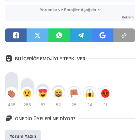
Yorumlar ve Emojiler Aşağıda
Reklam
BU İÇERİĞE EMOJİYLE TEPKİ VER!
438
256
87
52
25
24
11
ONEDİO ÜYELERİ NE DİYOR?
Yorum Yazın