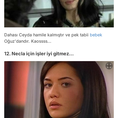
Dahası Ceyda hamile kalmıştır ve pek tabii
bebek
Oğuz'dandır. Kaossss...
12. Necla için işler iyi gitmez...