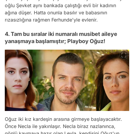
oğlu Şevket aynı bankada çalıştığı evli bir kadının
ağına düşer. Hatta onunla basılır ve babasının
rızasızlığına rağmen Ferhunde'yle evlenir.
4. Tam bu sıralar iki numaralı musibet aileye
yanaşmaya başlamıştır; Playboy Oğuz!
Oğuz iki kız kardeşin arasına girmeye başlayacaktır.
Önce Necla ile yakınlaşır. Necla biraz nazlanınca,
gönlü kaymaya hazır olan Leyla, kendisini Oğuz'un