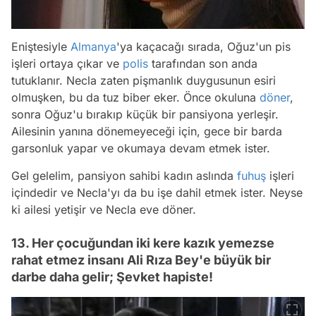
Eniştesiyle
Almanya
'ya kaçacağı sırada, Oğuz'un pis
işleri ortaya çıkar ve
polis
tarafından son anda
tutuklanır. Necla zaten pişmanlık duygusunun esiri
olmuşken, bu da tuz biber eker. Önce okuluna
döner
,
sonra Oğuz'u bırakıp küçük bir pansiyona yerleşir.
Ailesinin yanına dönemeyeceği için, gece bir barda
garsonluk yapar ve okumaya devam etmek ister.
Gel gelelim, pansiyon sahibi kadın aslında
fuhuş
işleri
içindedir ve Necla'yı da bu işe dahil etmek ister. Neyse
ki ailesi yetişir ve Necla eve döner.
13. Her çocuğundan iki kere kazık yemezse
rahat etmez insanı Ali Rıza Bey'e büyük bir
darbe daha gelir; Şevket hapiste!