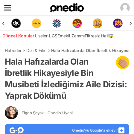
Güncel Konular
Liseler-LGS
Emekli Zammı
Filtresiz Hali😱
Haberler
Dizi & Film
Hala Hafızalarda Olan İbretlik Hikayesiy
Hala Hafızalarda Olan
İbretlik Hikayesiyle Bin
Musibeti İzlediğimiz Aile Dizisi:
Yaprak Dökümü
Figen Şayak
- Onedio Üyesi
Onedio’yu Google'a ekleyin