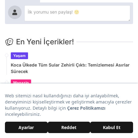
En Yeni İçerikler!
Yaşam
Koca Ülkede Tüm Sular Zehirli Çıktı: Temizlemesi Asırlar
Sürecek
Magazin
Yıllar Sonra Ortaya Çıktı: Poyraz Karayel'in Meltem'i Hare
Sürel Evlendi!
Yaşam
'Ölüler Şehri' Olarak Biliniyor: 1300 Kişinin Yaşadığı
Şehirde 1,5 Milyon Mezar Var
Yaşam