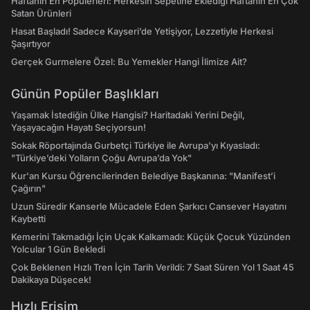
Haftanın En Popülerleri: Herkesin Sepetine Eklediği Haftanın En Çok
Satan Ürünleri
Hasat Başladı! Sadece Kayseri’de Yetişiyor, Lezzetiyle Herkesi
Şaşırtıyor
Gerçek Gurmelere Özel: Bu Yemekler Hangi İlimize Ait?
Günün Popüler Başlıkları
Yaşamak İstediğin Ülke Hangisi? Haritadaki Yerini Değil,
Yaşayacağın Hayatı Seçiyorsun!
Sokak Röportajında Gurbetçi Türkiye ile Avrupa'yı Kıyasladı:
"Türkiye’deki Yolların Çoğu Avrupa’da Yok"
Kur'an Kursu Öğrencilerinden Belediye Başkanına: "Manifest’i
Çağırın"
Uzun Süredir Kanserle Mücadele Eden Şarkıcı Cansever Hayatını
Kaybetti
Kemerini Takmadığı İçin Uçak Kalkamadı: Küçük Çocuk Yüzünden
Yolcular 1 Gün Bekledi
Çok Beklenen Hızlı Tren İçin Tarih Verildi: 7 Saat Süren Yol 1 Saat 45
Dakikaya Düşecek!
Hızlı Erişim