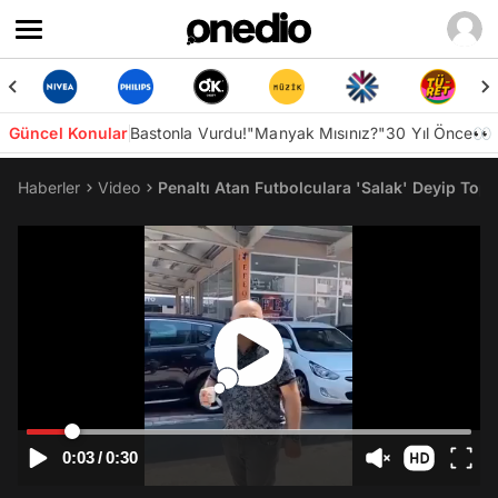
Güncel Konular
Bastonla Vurdu!
"Manyak Mısınız?"
30 Yıl Önce👀
Haberler
Video
Penaltı Atan Futbolculara 'Salak' Deyip To
0:03
/
0:30