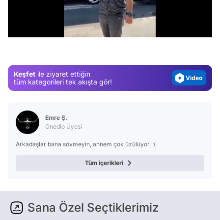
Video
/
Test
Gündem
Magazin
Keşfet
ile ziyaret ettiğin
Video
tüm kategorileri tek akışta gör!
Test
Emre Ş.
Onedio Üyesi
Arkadaşlar bana sövmeyin, annem çok üzülüyor. :(
Tüm içerikleri
Sana Özel Seçtiklerimiz