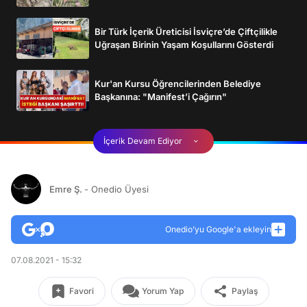
Bir Türk İçerik Üreticisi İsviçre’de Çiftçilikle
Uğraşan Birinin Yaşam Koşullarını Gösterdi
Kur'an Kursu Öğrencilerinden Belediye
Başkanına: "Manifest’i Çağırın"
İçerik Devam Ediyor
Emre Ş.
- Onedio Üyesi
Onedio’yu Google'a ekleyin
07.08.2021 - 15:32
Favori
Yorum Yap
Paylaş