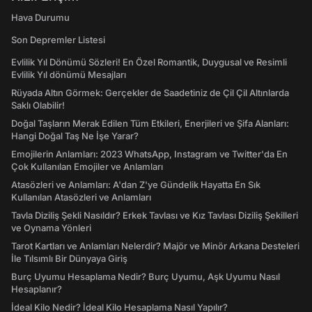
Hava Durumu
Son Depremler Listesi
Evlilik Yıl Dönümü Sözleri! En Özel Romantik, Duygusal ve Resimli
Evlilik Yıl dönümü Mesajları
Rüyada Altın Görmek: Gerçekler de Saadetiniz de Çil Çil Altınlarda
Saklı Olabilir!
Doğal Taşların Merak Edilen Tüm Etkileri, Enerjileri ve Şifa Alanları:
Hangi Doğal Taş Ne İşe Yarar?
Emojilerin Anlamları: 2023 WhatsApp, Instagram ve Twitter'da En
Çok Kullanılan Emojiler ve Anlamları
Atasözleri ve Anlamları: A'dan Z'ye Gündelik Hayatta En Sık
Kullanılan Atasözleri ve Anlamları
Tavla Diziliş Şekli Nasıldır? Erkek Tavlası ve Kız Tavlası Diziliş Şekilleri
ve Oynama Yönleri
Tarot Kartları ve Anlamları Nelerdir? Majör ve Minör Arkana Desteleri
İle Tılsımlı Bir Dünyaya Giriş
Burç Uyumu Hesaplama Nedir? Burç Uyumu, Aşk Uyumu Nasıl
Hesaplanır?
İdeal Kilo Nedir? İdeal Kilo Hesaplama Nasıl Yapılır?