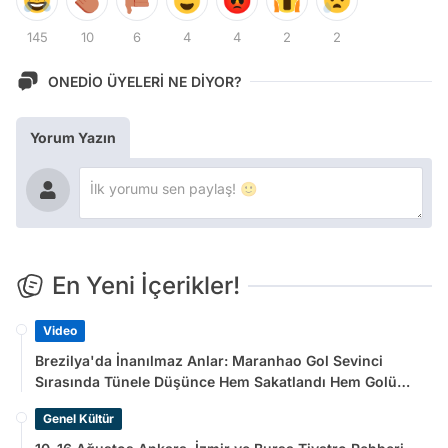
145
10
6
4
4
2
2
ONEDİO ÜYELERİ NE DİYOR?
Yorum Yazın
En Yeni İçerikler!
Video
Brezilya'da İnanılmaz Anlar: Maranhao Gol Sevinci
Sırasında Tünele Düşünce Hem Sakatlandı Hem Golü
Sayılmadı
Genel Kültür