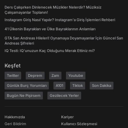
Ders Çalışırken Dinlenecek Müzikler Nelerdir? Müziksiz
Çalışamayanlar Toplanın!
Instagram Giriş Nasıl Yapılır? Instagram'a Giriş İşlemleri Rehberi
41 Ülkenin Bayrakları ve Ülke Bayraklarının Anlamları
GTA San Andreas Hileleri! Oynamaya Doyamayanlar İçin Güncel San
Andreas Şifreleri
IQ Testi: IQ'unuzun Kaç Olduğunu Merak Ettiniz mi?
Keşfet
Twitter
Deprem
Zam
Youtube
Günlük Burç Yorumları
A101
Tiktok
Son Dakika
Bugün Ne Pişirsem
Gezilecek Yerler
Hakkımızda
Kariyer
Geri Bildirim
Kullanıcı Sözleşmesi