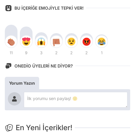
BU İÇERİĞE EMOJİYLE TEPKİ VER!
11
9
3
2
2
2
1
ONEDİO ÜYELERİ NE DİYOR?
Yorum Yazın
En Yeni İçerikler!