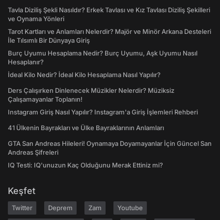
Tavla Diziliş Şekli Nasıldır? Erkek Tavlası ve Kız Tavlası Diziliş Şekilleri
ve Oynama Yönleri
Tarot Kartları ve Anlamları Nelerdir? Majör ve Minör Arkana Desteleri
İle Tılsımlı Bir Dünyaya Giriş
Burç Uyumu Hesaplama Nedir? Burç Uyumu, Aşk Uyumu Nasıl
Hesaplanır?
İdeal Kilo Nedir? İdeal Kilo Hesaplama Nasıl Yapılır?
Ders Çalışırken Dinlenecek Müzikler Nelerdir? Müziksiz
Çalışamayanlar Toplanın!
Instagram Giriş Nasıl Yapılır? Instagram'a Giriş İşlemleri Rehberi
41 Ülkenin Bayrakları ve Ülke Bayraklarının Anlamları
GTA San Andreas Hileleri! Oynamaya Doyamayanlar İçin Güncel San
Andreas Şifreleri
IQ Testi: IQ'unuzun Kaç Olduğunu Merak Ettiniz mi?
Keşfet
Twitter
Deprem
Zam
Youtube