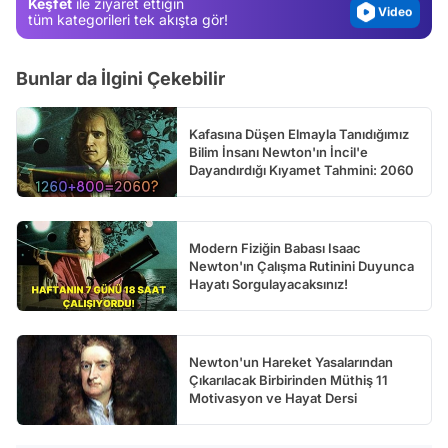
Keşfet
ile ziyaret ettiğin
Video
tüm kategorileri tek akışta gör!
Test
Bunlar da İlgini Çekebilir
Kafasına Düşen Elmayla Tanıdığımız
Bilim İnsanı Newton'ın İncil'e
Dayandırdığı Kıyamet Tahmini: 2060
Modern Fiziğin Babası Isaac
Newton'ın Çalışma Rutinini Duyunca
Hayatı Sorgulayacaksınız!
Newton'un Hareket Yasalarından
Çıkarılacak Birbirinden Müthiş 11
Motivasyon ve Hayat Dersi