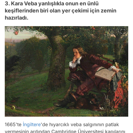
3. Kara Veba yanlışlıkla onun en ünlü
keşiflerinden biri olan yer çekimi için zemin
hazırladı.
1665'te
İngiltere
'de hıyarcıklı veba salgınının patlak
vermesinin ardından Cambridge Üniversitesi kapılarını