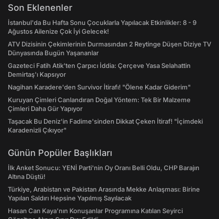
Son Eklenenler
İstanbul'da Bu Hafta Sonu Çocuklarla Yapılacak Etkinlikler: 8 - 9
Ağustos Ailenize Çok İyi Gelecek!
ATV Dizisinin Çekimlerinin Durmasından 2 Reytinge Düşen Diziye TV
Dünyasında Bugün Yaşananlar
Gazeteci Fatih Atik'ten Çarpıcı İddia: Çerçeve Yasa Selahattin
Demirtaş'ı Kapsıyor
Nagihan Karadere'den Survivor İtirafı! "Ölene Kadar Giderim"
Kuruyan Çimleri Canlandıran Doğal Yöntem: Tek Bir Malzeme
Çimleri Daha Gür Yapıyor
Taşacak Bu Deniz'in Fadime'sinden Dikkat Çeken İtiraf! "İçimdeki
Karadenizli Çıkıyor"
Günün Popüler Başlıkları
İlk Anket Sonucu: YENİ Parti'nin Oy Oranı Belli Oldu, CHP Barajın
Altına Düştü!
Türkiye, Arabistan ve Pakistan Arasında Mekke Anlaşması: Birine
Yapılan Saldırı Hepsine Yapılmış Sayılacak
Hasan Can Kaya’nın Konuşanlar Programına Katılan Seyirci