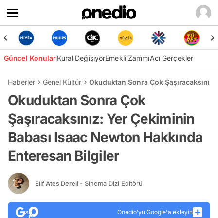
Güncel Konular
Kural Değişiyor
Emekli Zammı
Acı Gerçekler
Haberler
Genel Kültür
Okuduktan Sonra Çok Şaşıracaksınız: 
Okuduktan Sonra Çok
Şaşıracaksınız: Yer Çekiminin
Babası Isaac Newton Hakkında
Enteresan Bilgiler
Elif Ateş Dereli
- Sinema Dizi Editörü
Onedio’yu Google'a ekleyin