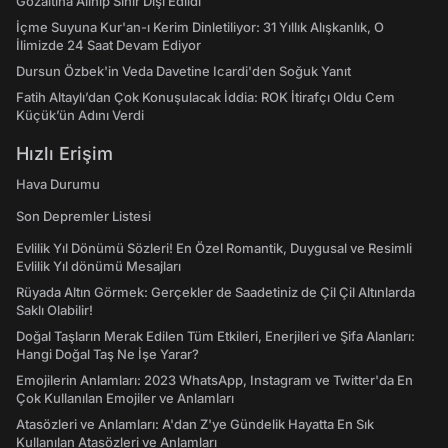
Gözaltına Alınıp Sınır Dışı Edildi
İçme Suyuna Kur'an-ı Kerim Dinletiliyor: 31 Yıllık Alışkanlık, O
İlimizde 24 Saat Devam Ediyor
Dursun Özbek'in Veda Davetine Icardi'den Soğuk Yanıt
Fatih Altaylı’dan Çok Konuşulacak İddia: ROK İtirafçı Oldu Cem
Küçük’ün Adını Verdi
Hızlı Erişim
Hava Durumu
Son Depremler Listesi
Evlilik Yıl Dönümü Sözleri! En Özel Romantik, Duygusal ve Resimli
Evlilik Yıl dönümü Mesajları
Rüyada Altın Görmek: Gerçekler de Saadetiniz de Çil Çil Altınlarda
Saklı Olabilir!
Doğal Taşların Merak Edilen Tüm Etkileri, Enerjileri ve Şifa Alanları:
Hangi Doğal Taş Ne İşe Yarar?
Emojilerin Anlamları: 2023 WhatsApp, Instagram ve Twitter'da En
Çok Kullanılan Emojiler ve Anlamları
Atasözleri ve Anlamları: A'dan Z'ye Gündelik Hayatta En Sık
Kullanılan Atasözleri ve Anlamları