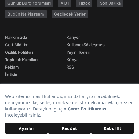
Günlük Burç Yorumları
A101
Tiktok
Son Dakika
Bugün Ne Pişirsem
Gezilecek Yerler
Hakkımızda
Kariyer
Geri Bildirim
Kullanıcı Sözleşmesi
Gizlilik Politikası
Yayın İlkeleri
Topluluk Kuralları
Künye
Reklam
RSS
İletişim