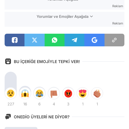
Reklam
Yorumlar ve Emojiler Aşağıda
Reklam
BU İÇERİĞE EMOJİYLE TEPKİ VER!
227
16
6
4
3
1
1
ONEDİO ÜYELERİ NE DİYOR?