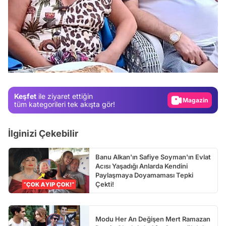
Video
Test
Gündem
Magazin
Keşfet
ile ziyaret ettiğin
Video
tüm kategorileri tek akışta gör!
Test
İlginizi Çekebilir
Banu Alkan'ın Safiye Soyman'ın Evlat
Acısı Yaşadığı Anlarda Kendini
Paylaşmaya Doyamaması Tepki
Çekti!
Modu Her An Değişen Mert Ramazan