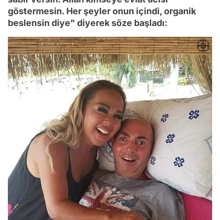
göstermesin. Her şeyler onun içindi, organik
beslensin diye" diyerek söze başladı: