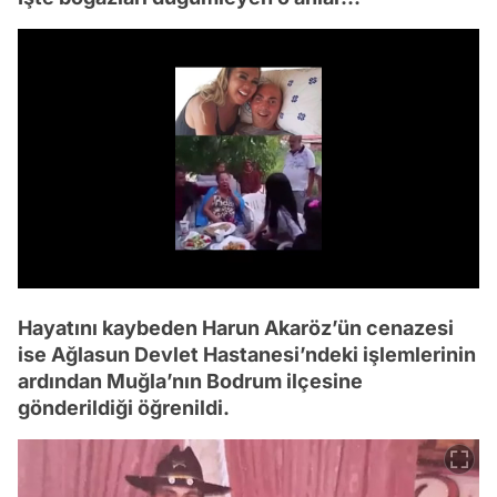
/
Hayatını kaybeden Harun Akaröz’ün cenazesi
ise Ağlasun Devlet Hastanesi’ndeki işlemlerinin
ardından Muğla’nın Bodrum ilçesine
gönderildiği öğrenildi.