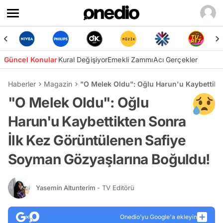
Güncel Konular
Kural Değişiyor
Emekli Zammı
Acı Gerçekler
Haberler
Magazin
"O Melek Oldu": Oğlu Harun'u Kaybettikt
"O Melek Oldu": Oğlu
Harun'u Kaybettikten Sonra
İlk Kez Görüntülenen Safiye
Soyman Gözyaşlarına Boğuldu!
Yasemin Altunterim
- TV Editörü
Onedio’yu Google'a ekleyin