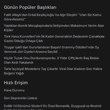
Günün Popüler Başlıkları
Fatih Altaylı'dan Erdal Beşikçioğlu'na Ağır Eleştiri: "Ulan Siz Kamu
Görevlisisiniz"
Yaptıkları Komik Mesajlaşmalarla İletişimden Maksimum Verim Alan
Kişiler
Türk Hava Kuvvetleri'nin İlk Kadın Generalinin Dedesinin Çanakkale
Gazisi Olduğu Ortaya Çıktı
Toygar Işıklı'dan Gururlandıran Başarı! Grammy Ödülleri'nde Oy
Verecek Jüri Üyeleri Arasına Seçildi
Hiçbir Tuzak Onu Durduramıyordu: 3 Yıldır Çiftçilerin Baş Belası
Olan Kedi Yakalandı
Tarla İşçisiydi Modellere Taş Çıkarttı: Viral Olan Kadının Son Haline
Beğeni Yağdı
Hızlı Erişim
Hava Durumu
Son Depremler Listesi
Evlilik Yıl Dönümü Sözleri! En Özel Romantik, Duygusal ve Resimli