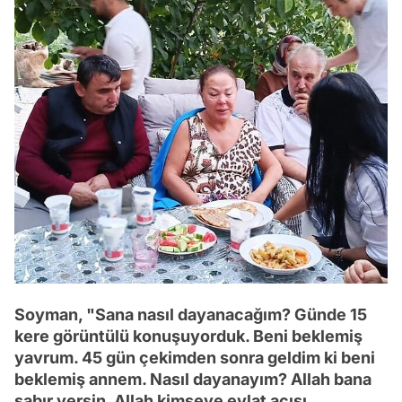
Soyman, "Sana nasıl dayanacağım? Günde 15
kere görüntülü konuşuyorduk. Beni beklemiş
yavrum. 45 gün çekimden sonra geldim ki beni
beklemiş annem. Nasıl dayanayım? Allah bana
sabır versin. Allah kimseye evlat acısı