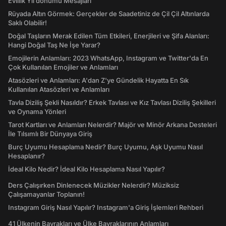
Evlilik Yıl dönümü Mesajları
Rüyada Altın Görmek: Gerçekler de Saadetiniz de Çil Çil Altınlarda
Saklı Olabilir!
Doğal Taşların Merak Edilen Tüm Etkileri, Enerjileri ve Şifa Alanları:
Hangi Doğal Taş Ne İşe Yarar?
Emojilerin Anlamları: 2023 WhatsApp, Instagram ve Twitter'da En
Çok Kullanılan Emojiler ve Anlamları
Atasözleri ve Anlamları: A'dan Z'ye Gündelik Hayatta En Sık
Kullanılan Atasözleri ve Anlamları
Tavla Diziliş Şekli Nasıldır? Erkek Tavlası ve Kız Tavlası Diziliş Şekilleri
ve Oynama Yönleri
Tarot Kartları ve Anlamları Nelerdir? Majör ve Minör Arkana Desteleri
İle Tılsımlı Bir Dünyaya Giriş
Burç Uyumu Hesaplama Nedir? Burç Uyumu, Aşk Uyumu Nasıl
Hesaplanır?
İdeal Kilo Nedir? İdeal Kilo Hesaplama Nasıl Yapılır?
Ders Çalışırken Dinlenecek Müzikler Nelerdir? Müziksiz
Çalışamayanlar Toplanın!
Instagram Giriş Nasıl Yapılır? Instagram'a Giriş İşlemleri Rehberi
41 Ülkenin Bayrakları ve Ülke Bayraklarının Anlamları