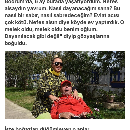
Bodrum’da, 6 ay burada yaşatıyordum. Nefes
alsaydın yavrum. Nasıl dayanacağım sana? Bu
nasıl bir sabır, nasıl sabredeceğim? Evlat acısı
çok kötü. Nefes alsın diye köyde ev yaptırdık. O
melek oldu, melek oldu benim oğlum.
Dayanılacak gibi değil" diyip gözyaşlarına
boğuldu.
İşte boğazları düğümleyen o anlar...