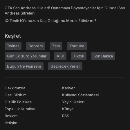
GTA San Andreas Hileleri! Oynamaya Doyamayanlar İçin Güncel San
Andreas Şifreleri
IQ Testi: IQ'unuzun Kaç Olduğunu Merak Ettiniz mi?
Keşfet
Twitter
Deprem
Zam
Youtube
Günlük Burç Yorumları
A101
Tiktok
Son Dakika
Bugün Ne Pişirsem
Gezilecek Yerler
Hakkımızda
Kariyer
Geri Bildirim
Kullanıcı Sözleşmesi
Gizlilik Politikası
Yayın İlkeleri
Topluluk Kuralları
Künye
Reklam
RSS
İletişim