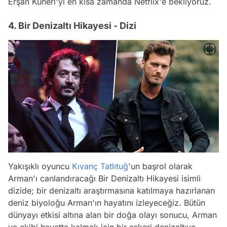
Erşan Kuneri'yi en kısa zamanda Netflix'e bekliyoruz.
4. Bir Denizaltı Hikayesi - Dizi
Yakışıklı oyuncu
Kıvanç Tatlıtuğ
'un başrol olarak
Arman'ı canlandıracağı Bir Denizaltı Hikayesi isimli
dizide; bir denizaltı araştırmasına katılmaya hazırlanan
deniz biyoloğu Arman'ın hayatını izleyeceğiz. Bütün
dünyayı etkisi altına alan bir doğa olayı sonucu, Arman
ve ekibi hayatta kalmak için bir askeri denizaltıya