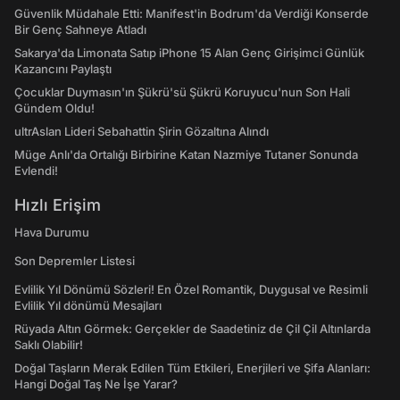
Güvenlik Müdahale Etti: Manifest'in Bodrum'da Verdiği Konserde
Bir Genç Sahneye Atladı
Sakarya'da Limonata Satıp iPhone 15 Alan Genç Girişimci Günlük
Kazancını Paylaştı
Çocuklar Duymasın'ın Şükrü'sü Şükrü Koruyucu'nun Son Hali
Gündem Oldu!
ultrAslan Lideri Sebahattin Şirin Gözaltına Alındı
Müge Anlı'da Ortalığı Birbirine Katan Nazmiye Tutaner Sonunda
Evlendi!
Hızlı Erişim
Hava Durumu
Son Depremler Listesi
Evlilik Yıl Dönümü Sözleri! En Özel Romantik, Duygusal ve Resimli
Evlilik Yıl dönümü Mesajları
Rüyada Altın Görmek: Gerçekler de Saadetiniz de Çil Çil Altınlarda
Saklı Olabilir!
Doğal Taşların Merak Edilen Tüm Etkileri, Enerjileri ve Şifa Alanları:
Hangi Doğal Taş Ne İşe Yarar?