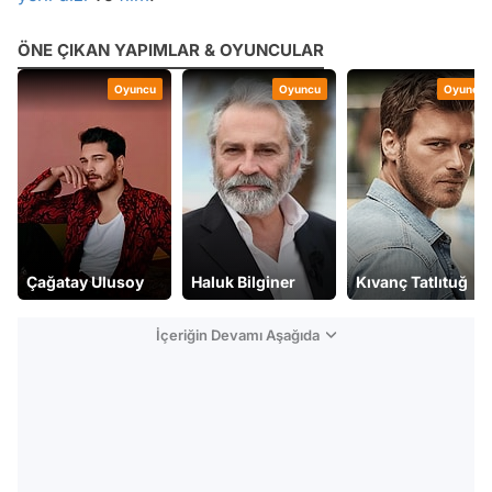
ÖNE ÇIKAN YAPIMLAR & OYUNCULAR
Oyuncu
Oyuncu
Oyuncu
Çağatay Ulusoy
Haluk Bilginer
Kıvanç Tatlıtuğ
İçeriğin Devamı Aşağıda