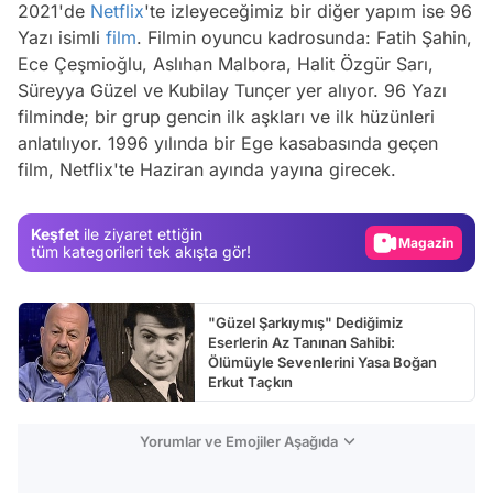
2021'de
Netflix
'te izleyeceğimiz bir diğer yapım ise 96
Yazı isimli
film
. Filmin oyuncu kadrosunda: Fatih Şahin,
Ece Çeşmioğlu, Aslıhan Malbora, Halit Özgür Sarı,
Süreyya Güzel ve Kubilay Tunçer yer alıyor. 96 Yazı
Video
filminde; bir grup gencin ilk aşkları ve ilk hüzünleri
Test
anlatılıyor. 1996 yılında bir Ege kasabasında geçen
film, Netflix'te Haziran ayında yayına girecek.
Gündem
Magazin
Keşfet
ile ziyaret ettiğin
Video
tüm kategorileri tek akışta gör!
Test
"Güzel Şarkıymış" Dediğimiz
Eserlerin Az Tanınan Sahibi:
Ölümüyle Sevenlerini Yasa Boğan
Erkut Taçkın
Yorumlar ve Emojiler Aşağıda