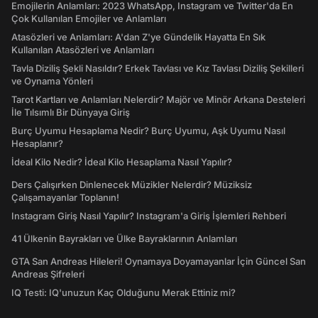
Emojilerin Anlamları: 2023 WhatsApp, Instagram ve Twitter'da En
Çok Kullanılan Emojiler ve Anlamları
Atasözleri ve Anlamları: A'dan Z'ye Gündelik Hayatta En Sık
Kullanılan Atasözleri ve Anlamları
Tavla Diziliş Şekli Nasıldır? Erkek Tavlası ve Kız Tavlası Diziliş Şekilleri
ve Oynama Yönleri
Tarot Kartları ve Anlamları Nelerdir? Majör ve Minör Arkana Desteleri
İle Tılsımlı Bir Dünyaya Giriş
Burç Uyumu Hesaplama Nedir? Burç Uyumu, Aşk Uyumu Nasıl
Hesaplanır?
İdeal Kilo Nedir? İdeal Kilo Hesaplama Nasıl Yapılır?
Ders Çalışırken Dinlenecek Müzikler Nelerdir? Müziksiz
Çalışamayanlar Toplanın!
Instagram Giriş Nasıl Yapılır? Instagram'a Giriş İşlemleri Rehberi
41 Ülkenin Bayrakları ve Ülke Bayraklarının Anlamları
GTA San Andreas Hileleri! Oynamaya Doyamayanlar İçin Güncel San
Andreas Şifreleri
IQ Testi: IQ'unuzun Kaç Olduğunu Merak Ettiniz mi?