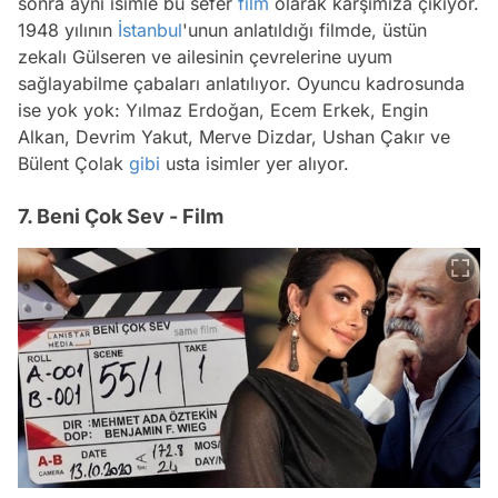
sonra aynı isimle bu sefer
film
olarak karşımıza çıkıyor.
1948 yılının
İstanbul
'unun anlatıldığı filmde, üstün
zekalı Gülseren ve ailesinin çevrelerine uyum
sağlayabilme çabaları anlatılıyor. Oyuncu kadrosunda
ise yok yok: Yılmaz Erdoğan, Ecem Erkek, Engin
Alkan, Devrim Yakut, Merve Dizdar, Ushan Çakır ve
Bülent Çolak
gibi
usta isimler yer alıyor.
7. Beni Çok Sev - Film