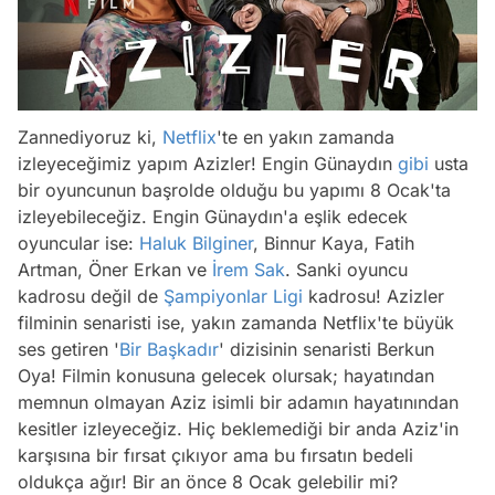
Zannediyoruz ki,
Netflix
'te en yakın zamanda
izleyeceğimiz yapım Azizler! Engin Günaydın
gibi
usta
bir oyuncunun başrolde olduğu bu yapımı 8 Ocak'ta
izleyebileceğiz. Engin Günaydın'a eşlik edecek
oyuncular ise:
Haluk Bilginer
, Binnur Kaya, Fatih
Artman, Öner Erkan ve
İrem Sak
. Sanki oyuncu
kadrosu değil de
Şampiyonlar Ligi
kadrosu! Azizler
filminin senaristi ise, yakın zamanda Netflix'te büyük
ses getiren '
Bir Başkadır
' dizisinin senaristi Berkun
Oya! Filmin konusuna gelecek olursak; hayatından
memnun olmayan Aziz isimli bir adamın hayatınından
kesitler izleyeceğiz. Hiç beklemediği bir anda Aziz'in
karşısına bir fırsat çıkıyor ama bu fırsatın bedeli
oldukça ağır! Bir an önce 8 Ocak gelebilir mi?