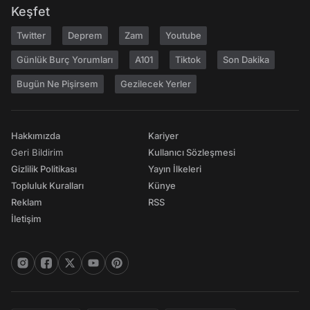
Keşfet
Twitter
Deprem
Zam
Youtube
Günlük Burç Yorumları
A101
Tiktok
Son Dakika
Bugün Ne Pişirsem
Gezilecek Yerler
Hakkımızda
Kariyer
Geri Bildirim
Kullanıcı Sözleşmesi
Gizlilik Politikası
Yayın İlkeleri
Topluluk Kuralları
Künye
Reklam
RSS
İletişim