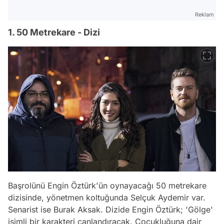
Reklam
1. 50 Metrekare - Dizi
Başrolünü Engin Öztürk'ün oynayacağı 50 metrekare
dizisinde, yönetmen koltuğunda Selçuk Aydemir var.
Senarist ise Burak Aksak. Dizide Engin Öztürk; 'Gölge'
isimli bir karakteri canlandıracak. Çocukluğuna dair