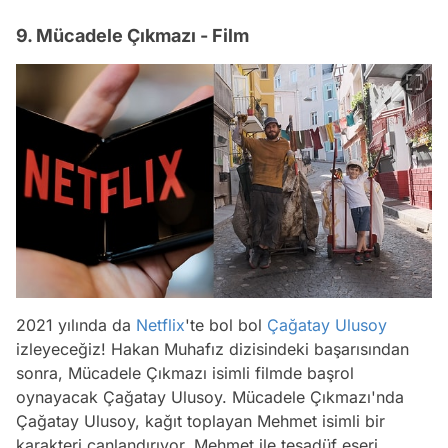
9. Mücadele Çıkmazı - Film
2021 yılında da
Netflix
'te bol bol
Çağatay Ulusoy
izleyeceğiz! Hakan Muhafız dizisindeki başarısından
sonra, Mücadele Çıkmazı isimli filmde başrol
oynayacak Çağatay Ulusoy. Mücadele Çıkmazı'nda
Çağatay Ulusoy, kağıt toplayan Mehmet isimli bir
karakteri canlandırıyor. Mehmet ile tesadüf eseri