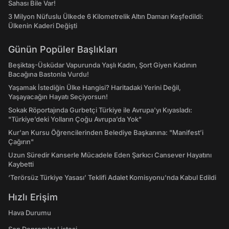
Sahası Bile Var!
3 Milyon Nüfuslu Ülkede 6 Kilometrelik Altın Damarı Keşfedildi:
Ülkenin Kaderi Değişti
Günün Popüler Başlıkları
Beşiktaş-Üsküdar Vapurunda Yaşlı Kadın, Şort Giyen Kadının
Bacağına Bastonla Vurdu!
Yaşamak İstediğin Ülke Hangisi? Haritadaki Yerini Değil,
Yaşayacağın Hayatı Seçiyorsun!
Sokak Röportajında Gurbetçi Türkiye ile Avrupa'yı Kıyasladı:
"Türkiye’deki Yolların Çoğu Avrupa’da Yok"
Kur'an Kursu Öğrencilerinden Belediye Başkanına: "Manifest’i
Çağırın"
Uzun Süredir Kanserle Mücadele Eden Şarkıcı Cansever Hayatını
Kaybetti
‘Terörsüz Türkiye Yasası’ Teklifi Adalet Komisyonu'nda Kabul Edildi
Hızlı Erişim
Hava Durumu