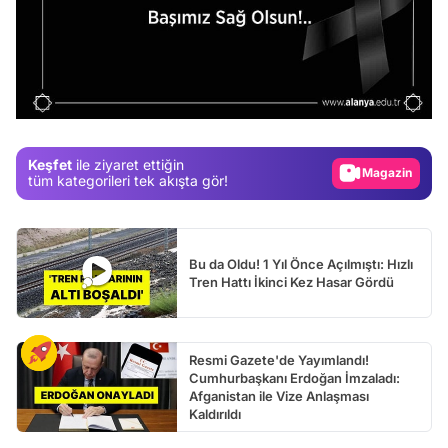
Video
Test
Gündem
Magazin
Keşfet
ile ziyaret ettiğin
tüm kategorileri tek akışta gör!
Video
Test
Bu da Oldu! 1 Yıl Önce Açılmıştı: Hızlı
Tren Hattı İkinci Kez Hasar Gördü
Resmi Gazete'de Yayımlandı!
Cumhurbaşkanı Erdoğan İmzaladı:
Afganistan ile Vize Anlaşması
Kaldırıldı