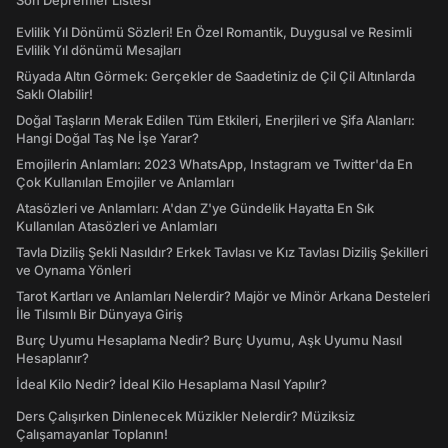
Son Depremler Listesi
Evlilik Yıl Dönümü Sözleri! En Özel Romantik, Duygusal ve Resimli
Evlilik Yıl dönümü Mesajları
Rüyada Altın Görmek: Gerçekler de Saadetiniz de Çil Çil Altınlarda
Saklı Olabilir!
Doğal Taşların Merak Edilen Tüm Etkileri, Enerjileri ve Şifa Alanları:
Hangi Doğal Taş Ne İşe Yarar?
Emojilerin Anlamları: 2023 WhatsApp, Instagram ve Twitter'da En
Çok Kullanılan Emojiler ve Anlamları
Atasözleri ve Anlamları: A'dan Z'ye Gündelik Hayatta En Sık
Kullanılan Atasözleri ve Anlamları
Tavla Diziliş Şekli Nasıldır? Erkek Tavlası ve Kız Tavlası Diziliş Şekilleri
ve Oynama Yönleri
Tarot Kartları ve Anlamları Nelerdir? Majör ve Minör Arkana Desteleri
İle Tılsımlı Bir Dünyaya Giriş
Burç Uyumu Hesaplama Nedir? Burç Uyumu, Aşk Uyumu Nasıl
Hesaplanır?
İdeal Kilo Nedir? İdeal Kilo Hesaplama Nasıl Yapılır?
Ders Çalışırken Dinlenecek Müzikler Nelerdir? Müziksiz
Çalışamayanlar Toplanın!