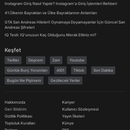
Instagram Giriş Nasıl Yapılır? Instagram'a Giriş İşlemleri Rehberi
41 Ülkenin Bayrakları ve Ülke Bayraklarının Anlamları
GTA San Andreas Hileleri! Oynamaya Doyamayanlar İçin Güncel San
Andreas Şifreleri
IQ Testi: IQ'unuzun Kaç Olduğunu Merak Ettiniz mi?
Keşfet
Twitter
Deprem
Zam
Youtube
Günlük Burç Yorumları
A101
Tiktok
Son Dakika
Bugün Ne Pişirsem
Gezilecek Yerler
Hakkımızda
Kariyer
Geri Bildirim
Kullanıcı Sözleşmesi
Gizlilik Politikası
Yayın İlkeleri
Topluluk Kuralları
Künye