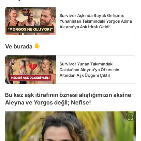
Survivor Aşkında Büyük Gelişme:
Yunanistan Takımındaki Yorgos Adına
Aleyna'ya Aşk İtirafı Geldi!
Ve burada 👇
Survivor Yunan Takımındaki
Dalaka'nın Aleyna'ya Öfkesinin
Altından Aşk Üçgeni Çıktı!
Bu kez aşk itirafının öznesi alıştığımızın aksine
Aleyna ve Yorgos değil; Nefise!