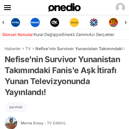
Güncel Konular
Kural Değişiyor
Emekli Zammı
Acı Gerçekler
Haberler
TV
Nefise'nin Survivor Yunanistan Takımındaki Fan
Nefise'nin Survivor Yunanistan
Takımındaki Fanis'e Aşk İtirafı
Yunan Televizyonunda
Yayınlandı!
survivor
Merve Ersoy
- TV Editörü