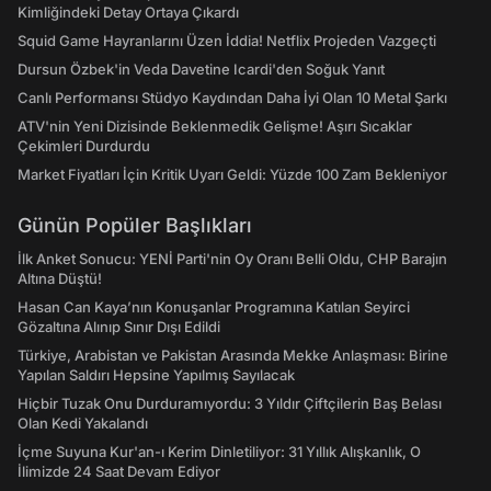
Kimliğindeki Detay Ortaya Çıkardı
Squid Game Hayranlarını Üzen İddia! Netflix Projeden Vazgeçti
Dursun Özbek'in Veda Davetine Icardi'den Soğuk Yanıt
Canlı Performansı Stüdyo Kaydından Daha İyi Olan 10 Metal Şarkı
ATV'nin Yeni Dizisinde Beklenmedik Gelişme! Aşırı Sıcaklar
Çekimleri Durdurdu
Market Fiyatları İçin Kritik Uyarı Geldi: Yüzde 100 Zam Bekleniyor
Günün Popüler Başlıkları
İlk Anket Sonucu: YENİ Parti'nin Oy Oranı Belli Oldu, CHP Barajın
Altına Düştü!
Hasan Can Kaya’nın Konuşanlar Programına Katılan Seyirci
Gözaltına Alınıp Sınır Dışı Edildi
Türkiye, Arabistan ve Pakistan Arasında Mekke Anlaşması: Birine
Yapılan Saldırı Hepsine Yapılmış Sayılacak
Hiçbir Tuzak Onu Durduramıyordu: 3 Yıldır Çiftçilerin Baş Belası
Olan Kedi Yakalandı
İçme Suyuna Kur'an-ı Kerim Dinletiliyor: 31 Yıllık Alışkanlık, O
İlimizde 24 Saat Devam Ediyor