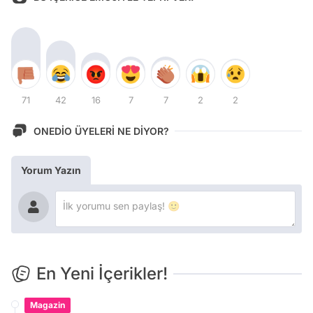
71
42
16
7
7
2
2
ONEDİO ÜYELERİ NE DİYOR?
Yorum Yazın
En Yeni İçerikler!
Magazin