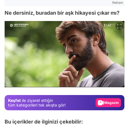
Reklam
Ne dersiniz, buradan bir aşk hikayesi çıkar mı?
Video
Test
Gündem
Magazin
Keşfet
ile ziyaret ettiğin
Video
tüm kategorileri tek akışta gör!
Test
Bu içerikler de ilginizi çekebilir: