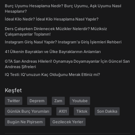
Burç Uyumu Hesaplama Nedir? Burç Uyumu, Aşk Uyumu Nasıl
Hesaplanır?
İdeal Kilo Nedir? İdeal Kilo Hesaplama Nasıl Yapılır?
Ders Çalışırken Dinlenecek Müzikler Nelerdir? Müziksiz
Çalışamayanlar Toplanın!
Instagram Giriş Nasıl Yapılır? Instagram'a Giriş İşlemleri Rehberi
41 Ülkenin Bayrakları ve Ülke Bayraklarının Anlamları
GTA San Andreas Hileleri! Oynamaya Doyamayanlar İçin Güncel San
Andreas Şifreleri
IQ Testi: IQ'unuzun Kaç Olduğunu Merak Ettiniz mi?
Keşfet
Twitter
Deprem
Zam
Youtube
Günlük Burç Yorumları
A101
Tiktok
Son Dakika
Bugün Ne Pişirsem
Gezilecek Yerler