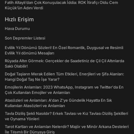
Fatih Altaylı’dan Çok Konuşulacak İddia: ROK İtirafçı Oldu Cem
Küçük’ün Adını Verdi
Hızlı Erişim
Hava Durumu
Son Depremler Listesi
Evlilik Yıl Dönümü Sözleri! En Özel Romantik, Duygusal ve Resimli
Evlilik Yıl dönümü Mesajları
Rüyada Altın Görmek: Gerçekler de Saadetiniz de Çil Çil Altınlarda
Saklı Olabilir!
Doğal Taşların Merak Edilen Tüm Etkileri, Enerjileri ve Şifa Alanları:
Hangi Doğal Taş Ne İşe Yarar?
Emojilerin Anlamları: 2023 WhatsApp, Instagram ve Twitter'da En
Çok Kullanılan Emojiler ve Anlamları
Atasözleri ve Anlamları: A'dan Z'ye Gündelik Hayatta En Sık
Kullanılan Atasözleri ve Anlamları
Tavla Diziliş Şekli Nasıldır? Erkek Tavlası ve Kız Tavlası Diziliş Şekilleri
ve Oynama Yönleri
Tarot Kartları ve Anlamları Nelerdir? Majör ve Minör Arkana Desteleri
İle Tılsımlı Bir Dünyaya Giriş