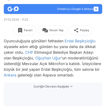
Onedio’yu Google'a ekleyin
27.02.2024 - 11:22
Favori
Yorum Yap
Paylaş
Oyunculuğuyla gönülleri fetheden
Erdal Beşikçioğlu
siyasete adım attığı günden bu yana daha da dikkat
çeker oldu.
CHP
Etimesgut Belediye Başkan Adayı
olan Beşikçioğlu,
Oğuzhan Uğur
'un moderatörlüğünü
üstlendiği Mevzular Açık Mikrofon'a katıldı. İzleyicilere
büyük bir jest yapan Erdal Beşikçioğlu, tüm salona bir
Ankara
geleneği olan Aspava ısmarladı.
İçeriğin Devamı Aşağıda