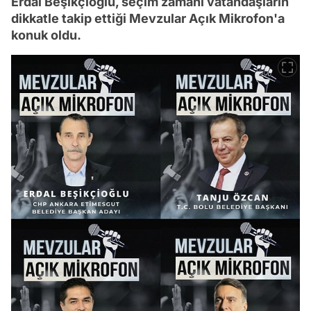
Erdal Beşikçioğlu, seçim zamanı vatandaşların
dikkatle takip ettiği Mevzular Açık Mikrofon'a
konuk oldu.