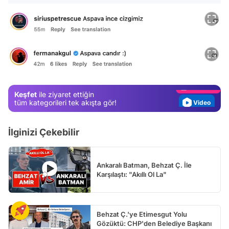
Video
Test
Gündem
Magazin
Keşfet
ile ziyaret ettiğin
Video
tüm kategorileri tek akışta gör!
Test
İlginizi Çekebilir
Ankaralı Batman, Behzat Ç. İle
Karşılaştı: "Akıllı Ol La"
Behzat Ç.'ye Etimesgut Yolu
Gözüktü: CHP'den Belediye Başkanı