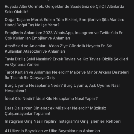
Rüyada Altın Görmek: Gerçekler de Saadetiniz de Çil Çil Altınlarda
Saklı Olabilir!
Doğal Taşların Merak Edilen Tüm Etkileri, Enerjileri ve Şifa Alanları:
Hangi Doğal Taş Ne İşe Yarar?
Emojilerin Anlamları: 2023 WhatsApp, Instagram ve Twitter'da En
Çok Kullanılan Emojiler ve Anlamları
Atasözleri ve Anlamları: A'dan Z'ye Gündelik Hayatta En Sık
Kullanılan Atasözleri ve Anlamları
Tavla Diziliş Şekli Nasıldır? Erkek Tavlası ve Kız Tavlası Diziliş Şekilleri
ve Oynama Yönleri
Tarot Kartları ve Anlamları Nelerdir? Majör ve Minör Arkana Desteleri
İle Tılsımlı Bir Dünyaya Giriş
Burç Uyumu Hesaplama Nedir? Burç Uyumu, Aşk Uyumu Nasıl
Hesaplanır?
İdeal Kilo Nedir? İdeal Kilo Hesaplama Nasıl Yapılır?
Ders Çalışırken Dinlenecek Müzikler Nelerdir? Müziksiz
Çalışamayanlar Toplanın!
Instagram Giriş Nasıl Yapılır? Instagram'a Giriş İşlemleri Rehberi
41 Ülkenin Bayrakları ve Ülke Bayraklarının Anlamları