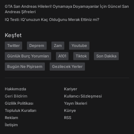
GTA San Andreas Hileleri! Oynamaya Doyamayanlar İçin Güncel San
Andreas Şifreleri
IQ Testi: IQ'unuzun Kaç Olduğunu Merak Ettiniz mi?
Keşfet
Twitter
Deprem
Zam
Youtube
Günlük Burç Yorumları
A101
Tiktok
Son Dakika
Bugün Ne Pişirsem
Gezilecek Yerler
Hakkımızda
Kariyer
Geri Bildirim
Kullanıcı Sözleşmesi
Gizlilik Politikası
Yayın İlkeleri
Topluluk Kuralları
Künye
Reklam
RSS
İletişim