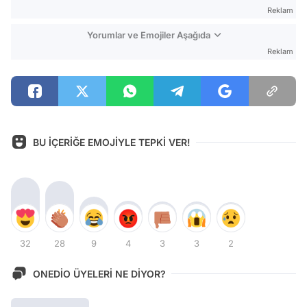
Reklam
Yorumlar ve Emojiler Aşağıda
Reklam
BU İÇERİĞE EMOJİYLE TEPKİ VER!
32
28
9
4
3
3
2
ONEDİO ÜYELERİ NE DİYOR?