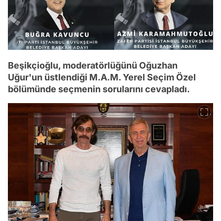
Beşikçioğlu, moderatörlüğünü Oğuzhan
Uğur'un üstlendiği M.A.M. Yerel Seçim Özel
bölümünde seçmenin sorularını cevapladı.