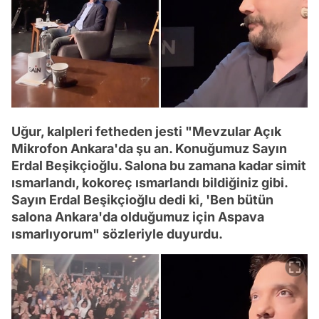
Uğur, kalpleri fetheden jesti "Mevzular Açık
Mikrofon Ankara'da şu an. Konuğumuz Sayın
Erdal Beşikçioğlu. Salona bu zamana kadar simit
ısmarlandı, kokoreç ısmarlandı bildiğiniz gibi.
Sayın Erdal Beşikçioğlu dedi ki, 'Ben bütün
salona Ankara'da olduğumuz için Aspava
ısmarlıyorum" sözleriyle duyurdu.