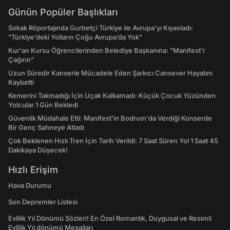
Günün Popüler Başlıkları
Sokak Röportajında Gurbetçi Türkiye ile Avrupa'yı Kıyasladı:
"Türkiye’deki Yolların Çoğu Avrupa’da Yok"
Kur'an Kursu Öğrencilerinden Belediye Başkanına: "Manifest’i
Çağırın"
Uzun Süredir Kanserle Mücadele Eden Şarkıcı Cansever Hayatını
Kaybetti
Kemerini Takmadığı İçin Uçak Kalkamadı: Küçük Çocuk Yüzünden
Yolcular 1 Gün Bekledi
Güvenlik Müdahale Etti: Manifest'in Bodrum'da Verdiği Konserde
Bir Genç Sahneye Atladı
Çok Beklenen Hızlı Tren İçin Tarih Verildi: 7 Saat Süren Yol 1 Saat 45
Dakikaya Düşecek!
Hızlı Erişim
Hava Durumu
Son Depremler Listesi
Evlilik Yıl Dönümü Sözleri! En Özel Romantik, Duygusal ve Resimli
Evlilik Yıl dönümü Mesajları