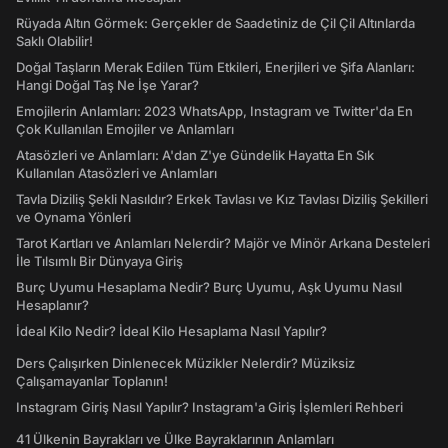
Rüyada Altın Görmek: Gerçekler de Saadetiniz de Çil Çil Altınlarda
Saklı Olabilir!
Doğal Taşların Merak Edilen Tüm Etkileri, Enerjileri ve Şifa Alanları:
Hangi Doğal Taş Ne İşe Yarar?
Emojilerin Anlamları: 2023 WhatsApp, Instagram ve Twitter'da En
Çok Kullanılan Emojiler ve Anlamları
Atasözleri ve Anlamları: A'dan Z'ye Gündelik Hayatta En Sık
Kullanılan Atasözleri ve Anlamları
Tavla Diziliş Şekli Nasıldır? Erkek Tavlası ve Kız Tavlası Diziliş Şekilleri
ve Oynama Yönleri
Tarot Kartları ve Anlamları Nelerdir? Majör ve Minör Arkana Desteleri
İle Tılsımlı Bir Dünyaya Giriş
Burç Uyumu Hesaplama Nedir? Burç Uyumu, Aşk Uyumu Nasıl
Hesaplanır?
İdeal Kilo Nedir? İdeal Kilo Hesaplama Nasıl Yapılır?
Ders Çalışırken Dinlenecek Müzikler Nelerdir? Müziksiz
Çalışamayanlar Toplanın!
Instagram Giriş Nasıl Yapılır? Instagram'a Giriş İşlemleri Rehberi
41 Ülkenin Bayrakları ve Ülke Bayraklarının Anlamları