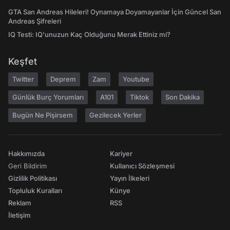
GTA San Andreas Hileleri! Oynamaya Doyamayanlar İçin Güncel San
Andreas Şifreleri
IQ Testi: IQ'unuzun Kaç Olduğunu Merak Ettiniz mi?
Keşfet
Twitter
Deprem
Zam
Youtube
Günlük Burç Yorumları
A101
Tiktok
Son Dakika
Bugün Ne Pişirsem
Gezilecek Yerler
Hakkımızda
Kariyer
Geri Bildirim
Kullanıcı Sözleşmesi
Gizlilik Politikası
Yayın İlkeleri
Topluluk Kuralları
Künye
Reklam
RSS
İletişim