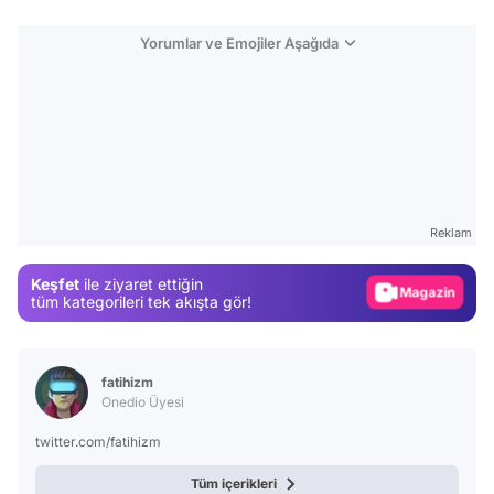
Yorumlar ve Emojiler Aşağıda
Video
Test
Gündem
Reklam
Magazin
Keşfet
ile ziyaret ettiğin
Video
tüm kategorileri tek akışta gör!
Test
fatihizm
Onedio Üyesi
twitter.com/fatihizm
Tüm içerikleri