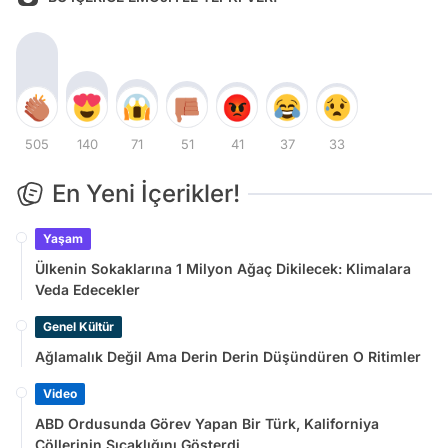
505
140
71
51
41
37
33
En Yeni İçerikler!
Yaşam
Ülkenin Sokaklarına 1 Milyon Ağaç Dikilecek: Klimalara
Veda Edecekler
Genel Kültür
Ağlamalık Değil Ama Derin Derin Düşündüren O Ritimler
Video
ABD Ordusunda Görev Yapan Bir Türk, Kaliforniya
Çöllerinin Sıcaklığını Gösterdi