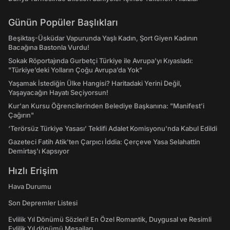
Günün Popüler Başlıkları
Beşiktaş-Üsküdar Vapurunda Yaşlı Kadın, Şort Giyen Kadının
Bacağına Bastonla Vurdu!
Sokak Röportajında Gurbetçi Türkiye ile Avrupa'yı Kıyasladı:
"Türkiye’deki Yolların Çoğu Avrupa’da Yok"
Yaşamak İstediğin Ülke Hangisi? Haritadaki Yerini Değil,
Yaşayacağın Hayatı Seçiyorsun!
Kur'an Kursu Öğrencilerinden Belediye Başkanına: "Manifest’i
Çağırın"
‘Terörsüz Türkiye Yasası’ Teklifi Adalet Komisyonu'nda Kabul Edildi
Gazeteci Fatih Atik'ten Çarpıcı İddia: Çerçeve Yasa Selahattin
Demirtaş'ı Kapsıyor
Hızlı Erişim
Hava Durumu
Son Depremler Listesi
Evlilik Yıl Dönümü Sözleri! En Özel Romantik, Duygusal ve Resimli
Evlilik Yıl dönümü Mesajları