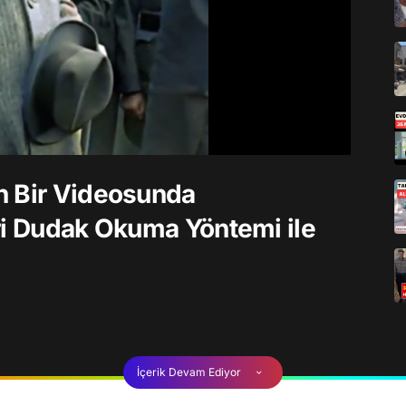
n Bir Videosunda
ri Dudak Okuma Yöntemi ile
İçerik Devam Ediyor