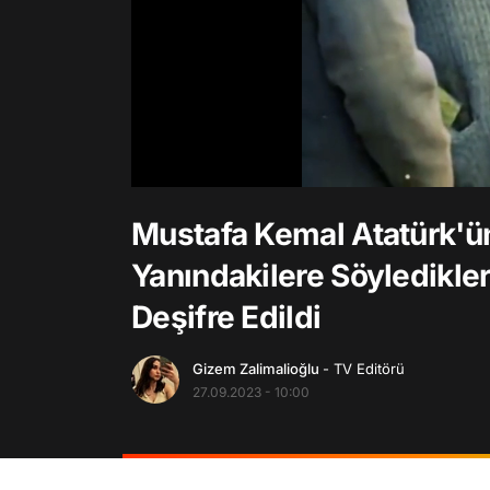
/
Mustafa Kemal Atatürk'ü
Yanındakilere Söyledikle
Deşifre Edildi
Gizem Zalimalioğlu
- TV Editörü
27.09.2023 - 10:00