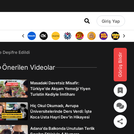
Giriş Yap
Deşifre Edildi
Görüş Bildir
Önerilen Videolar
Masadaki Davetsiz Misafir:
Türkiye'de Akşam Yemeği Yiyen
Turistin Kediyle İmtihanı
Hiç Okul Okumadı, Avrupa
Üniversitelerinde Ders Verdi: İşte
Koca Usta Hayri Dev'in Hikayesi
Adana'da Balkonda Unutulan Terlik
Sıcağın Etkisiyle 4 Numara