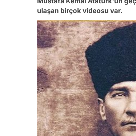
Mustafa Kemal Atatürk'ün geç
ulaşan birçok videosu var.