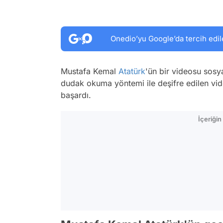
Onedio’yu Google’da tercih edil
Mustafa Kemal
Atatürk
'ün bir videosu sosy
dudak okuma yöntemi ile deşifre edilen vid
başardı.
İçeriği