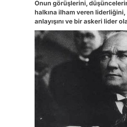
Onun görüşlerini, düşünceleri
halkına ilham veren liderliğini
anlayışını ve bir askeri lider o