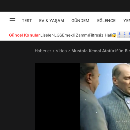
TEST
EV & YAŞAM
GÜNDEM
EĞLENCE
YE
Güncel Konular
Liseler-LGS
Emekli Zammı
Filtresiz Hali😱
Haberler
Video
Mustafa Kemal Atatürk'ün Bir