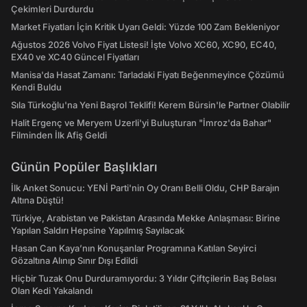
Çekimleri Durdurdu
Market Fiyatları İçin Kritik Uyarı Geldi: Yüzde 100 Zam Bekleniyor
Ağustos 2026 Volvo Fiyat Listesi! İşte Volvo XC60, XC90, EC40,
EX40 ve XC40 Güncel Fiyatları
Manisa'da Hasat Zamanı: Tarladaki Fiyatı Beğenmeyince Çözümü
Kendi Buldu
Sıla Türkoğlu'na Yeni Başrol Teklifi! Kerem Bürsin'le Partner Olabilir
Halit Ergenç ve Meryem Uzerli'yi Buluşturan "İmroz'da Bahar"
Filminden İlk Afiş Geldi
Günün Popüler Başlıkları
İlk Anket Sonucu: YENİ Parti'nin Oy Oranı Belli Oldu, CHP Barajın
Altına Düştü!
Türkiye, Arabistan ve Pakistan Arasında Mekke Anlaşması: Birine
Yapılan Saldırı Hepsine Yapılmış Sayılacak
Hasan Can Kaya’nın Konuşanlar Programına Katılan Seyirci
Gözaltına Alınıp Sınır Dışı Edildi
Hiçbir Tuzak Onu Durduramıyordu: 3 Yıldır Çiftçilerin Baş Belası
Olan Kedi Yakalandı