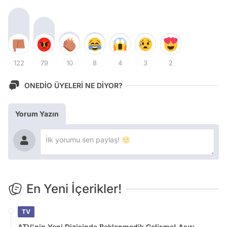
122
79
10
8
4
3
2
ONEDİO ÜYELERİ NE DİYOR?
Yorum Yazın
En Yeni İçerikler!
TV
ATV'nin Yeni Dizisinde Beklenmedik Gelişme! Aşırı