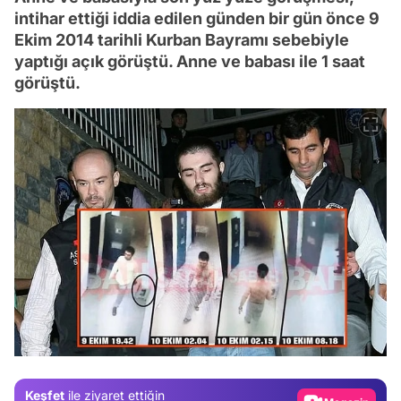
intihar ettiği iddia edilen günden bir gün önce 9
Ekim 2014 tarihli Kurban Bayramı sebebiyle
yaptığı açık görüştü. Anne ve babası ile 1 saat
görüştü.
Video
Test
Gündem
Magazin
Keşfet
ile ziyaret ettiğin