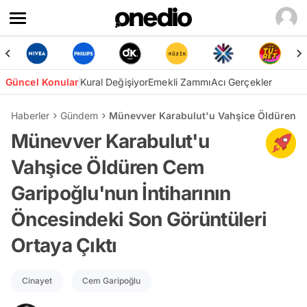
Güncel Konular
Kural Değişiyor
Emekli Zammı
Acı Gerçekler
Haberler
Gündem
Münevver Karabulut'u Vahşice Öldüren Ce
Münevver Karabulut'u
Vahşice Öldüren Cem
Garipoğlu'nun İntiharının
Öncesindeki Son Görüntüleri
Ortaya Çıktı
Cinayet
Cem Garipoğlu