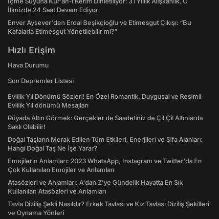
İçme Suyuna Kur'an-ı Kerim Dinletiliyor: 31 Yıllık Alışkanlık, O
İlimizde 24 Saat Devam Ediyor
Enver Aysever'den Erdal Beşikçioğlu ve Etimesgut Çıkışı: “Bu
Kafalarla Etimesgut Yönetilebilir mi?”
Hızlı Erişim
Hava Durumu
Son Depremler Listesi
Evlilik Yıl Dönümü Sözleri! En Özel Romantik, Duygusal ve Resimli
Evlilik Yıl dönümü Mesajları
Rüyada Altın Görmek: Gerçekler de Saadetiniz de Çil Çil Altınlarda
Saklı Olabilir!
Doğal Taşların Merak Edilen Tüm Etkileri, Enerjileri ve Şifa Alanları:
Hangi Doğal Taş Ne İşe Yarar?
Emojilerin Anlamları: 2023 WhatsApp, Instagram ve Twitter'da En
Çok Kullanılan Emojiler ve Anlamları
Atasözleri ve Anlamları: A'dan Z'ye Gündelik Hayatta En Sık
Kullanılan Atasözleri ve Anlamları
Tavla Diziliş Şekli Nasıldır? Erkek Tavlası ve Kız Tavlası Diziliş Şekilleri
ve Oynama Yönleri