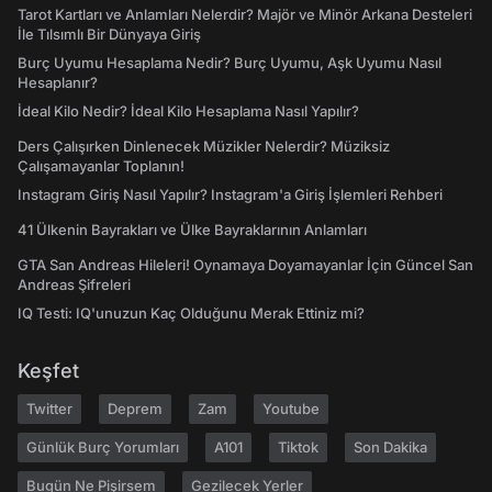
Tarot Kartları ve Anlamları Nelerdir? Majör ve Minör Arkana Desteleri
İle Tılsımlı Bir Dünyaya Giriş
Burç Uyumu Hesaplama Nedir? Burç Uyumu, Aşk Uyumu Nasıl
Hesaplanır?
İdeal Kilo Nedir? İdeal Kilo Hesaplama Nasıl Yapılır?
Ders Çalışırken Dinlenecek Müzikler Nelerdir? Müziksiz
Çalışamayanlar Toplanın!
Instagram Giriş Nasıl Yapılır? Instagram'a Giriş İşlemleri Rehberi
41 Ülkenin Bayrakları ve Ülke Bayraklarının Anlamları
GTA San Andreas Hileleri! Oynamaya Doyamayanlar İçin Güncel San
Andreas Şifreleri
IQ Testi: IQ'unuzun Kaç Olduğunu Merak Ettiniz mi?
Keşfet
Twitter
Deprem
Zam
Youtube
Günlük Burç Yorumları
A101
Tiktok
Son Dakika
Bugün Ne Pişirsem
Gezilecek Yerler