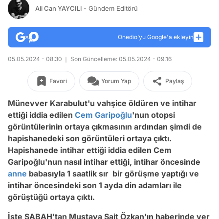
Ali Can YAYCILI
- Gündem Editörü
Onedio’yu Google'a ekleyin
05.05.2024 - 08:30
Son Güncelleme: 05.05.2024 - 09:16
Favori
Yorum Yap
Paylaş
Münevver Karabulut'u vahşice öldüren ve intihar
ettiği iddia edilen
Cem Garipoğlu
'nun otopsi
görüntülerinin ortaya çıkmasının ardından şimdi de
hapishanedeki son görüntüleri ortaya çıktı.
Hapishanede intihar ettiği iddia edilen Cem
Garipoğlu'nun nasıl intihar ettiği, intihar öncesinde
anne
babasıyla 1 saatlik sır bir görüşme yaptığı ve
intihar öncesindeki son 1 ayda din adamları ile
görüştüğü ortaya çıktı.
İşte SABAH'tan Mustaya Sait Özkan'ın haberinde yer