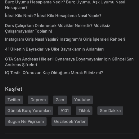
Burç Uyumu Hesaplama Nedir? Burç Uyumu, Aşk Uyumu Nasıl
Hesaplanır?
İdeal Kilo Nedir? İdeal Kilo Hesaplama Nasıl Yapılır?
Ders Çalışırken Dinlenecek Müzikler Nelerdir? Müziksiz
Çalışamayanlar Toplanın!
Instagram Giriş Nasıl Yapılır? Instagram'a Giriş İşlemleri Rehberi
41 Ülkenin Bayrakları ve Ülke Bayraklarının Anlamları
GTA San Andreas Hileleri! Oynamaya Doyamayanlar İçin Güncel San
Andreas Şifreleri
IQ Testi: IQ'unuzun Kaç Olduğunu Merak Ettiniz mi?
Keşfet
Twitter
Deprem
Zam
Youtube
Günlük Burç Yorumları
A101
Tiktok
Son Dakika
Bugün Ne Pişirsem
Gezilecek Yerler