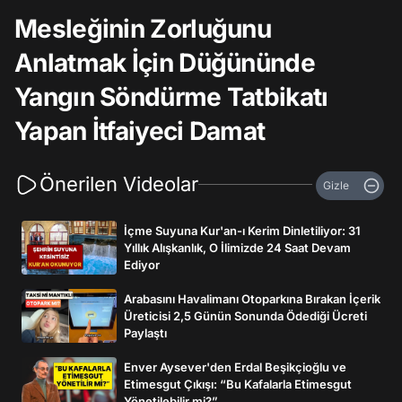
Mesleğinin Zorluğunu
Anlatmak İçin Düğününde
Yangın Söndürme Tatbikatı
Yapan İtfaiyeci Damat
Önerilen Videolar
Gizle
İçme Suyuna Kur'an-ı Kerim Dinletiliyor: 31
Yıllık Alışkanlık, O İlimizde 24 Saat Devam
Ediyor
Arabasını Havalimanı Otoparkına Bırakan İçerik
Üreticisi 2,5 Günün Sonunda Ödediği Ücreti
Paylaştı
Enver Aysever'den Erdal Beşikçioğlu ve
Etimesgut Çıkışı: “Bu Kafalarla Etimesgut
Yönetilebilir mi?”