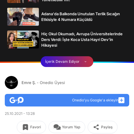
Adana'da Balkonda Unutulan Terlik Sıcağın
Etkisiyle 4 Numara Küçüldü
Hiç Okul Okumadı, Avrupa Üniversitelerinde
Ders Verdi: İşte Koca Usta Hayri Dev'in
Hikayesi
İçerik Devam Ediyor
Emre Ş.
- Onedio Üyesi
Onedio’yu Google'a ekleyin
25.10.2021 - 13:28
Favori
Yorum Yap
Paylaş