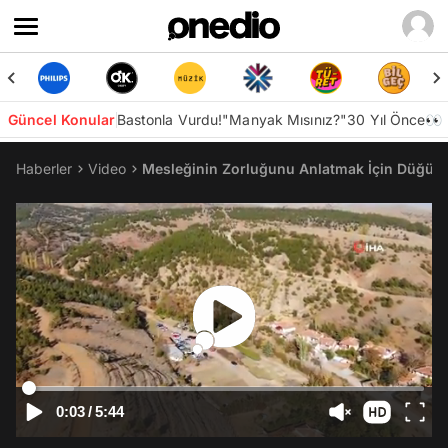
Güncel Konular
Bastonla Vurdu!
"Manyak Mısınız?"
30 Yıl Önce👀
Haberler
Video
Mesleğinin Zorluğunu Anlatmak İçin Düğünü
0:03
/
5:44