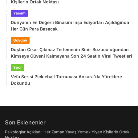
Kişilerin Ortak Noktası
Yaşam
Dünyanın En Değerli Binasını İnşa Ediyorlar: Açıldığında
Her Gün Para Basacak
Goygoy
Duştan Çıkar Çıkmaz Terlemenin Sinir Bozuculuğundan
Kimseye Güveni Kalmayana Son 24 Saatin Viral Tweetleri
Spor
Vefa Serisi Pickleball Turnuvası Ankara'da Yüreklere
Dokundu
Son Eklenenler
Psikologlar Açıkladı: Her Zaman Yavaş Yemek Yiyen Kişilerin Ortak
Noktası