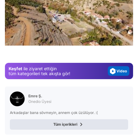
Video
/
Test
Gündem
Magazin
Keşfet
ile ziyaret ettiğin
Video
tüm kategorileri tek akışta gör!
Test
Emre Ş.
Onedio Üyesi
Arkadaşlar bana sövmeyin, annem çok üzülüyor. :(
Tüm içerikleri