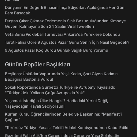
Dünyanın En Değerli Binasını İnşa Ediyorlar: Açıldığında Her Gün
Para Basacak
Duştan Çıkar Çıkmaz Terlemenin Sinir Bozuculuğundan Kimseye
Güveni Kalmayana Son 24 Saatin Viral Tweetleri
Vefa Serisi Pickleball Turnuvası Ankara'da Yüreklere Dokundu
Tarot Falına Göre 9 Ağustos Pazar Günü Senin İçin Nasıl Geçecek?
9 Ağustos Pazar Koç Burcu Günlük Sağlık Burç Yorumu
Günün Popüler Başlıkları
Beşiktaş-Üsküdar Vapurunda Yaşlı Kadın, Şort Giyen Kadının
Bacağına Bastonla Vurdu!
Sokak Röportajında Gurbetçi Türkiye ile Avrupa'yı Kıyasladı:
"Türkiye’deki Yolların Çoğu Avrupa’da Yok"
Yaşamak İstediğin Ülke Hangisi? Haritadaki Yerini Değil,
Yaşayacağın Hayatı Seçiyorsun!
Kur'an Kursu Öğrencilerinden Belediye Başkanına: "Manifest’i
Çağırın"
‘Terörsüz Türkiye Yasası’ Teklifi Adalet Komisyonu'nda Kabul Edildi
Gazeteci Fatih Atik'ten Çarpıcı İddia: Çerçeve Yasa Selahattin