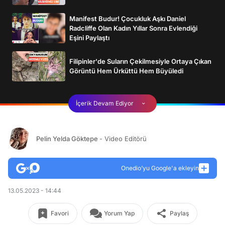
Manifest Budur! Çocukluk Aşkı Daniel
Radcliffe Olan Kadın Yıllar Sonra Evlendiği
Eşini Paylaştı
Filipinler'de Suların Çekilmesiyle Ortaya Çıkan
Görüntü Hem Ürküttü Hem Büyüledi
İçerik Devam Ediyor
Pelin Yelda Göktepe
- Video Editörü
Onedio’yu Google'a ekleyin
13.05.2023 - 14:44
Favori
Yorum Yap
Paylaş