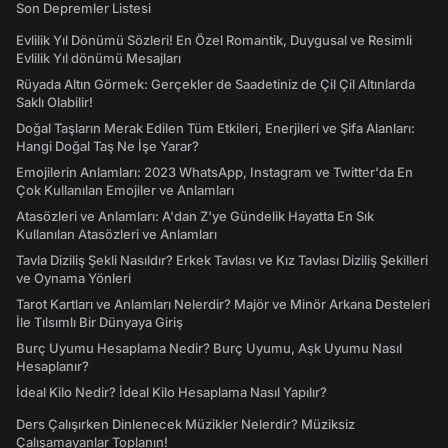
Son Depremler Listesi
Evlilik Yıl Dönümü Sözleri! En Özel Romantik, Duygusal ve Resimli
Evlilik Yıl dönümü Mesajları
Rüyada Altın Görmek: Gerçekler de Saadetiniz de Çil Çil Altınlarda
Saklı Olabilir!
Doğal Taşların Merak Edilen Tüm Etkileri, Enerjileri ve Şifa Alanları:
Hangi Doğal Taş Ne İşe Yarar?
Emojilerin Anlamları: 2023 WhatsApp, Instagram ve Twitter'da En
Çok Kullanılan Emojiler ve Anlamları
Atasözleri ve Anlamları: A'dan Z'ye Gündelik Hayatta En Sık
Kullanılan Atasözleri ve Anlamları
Tavla Diziliş Şekli Nasıldır? Erkek Tavlası ve Kız Tavlası Diziliş Şekilleri
ve Oynama Yönleri
Tarot Kartları ve Anlamları Nelerdir? Majör ve Minör Arkana Desteleri
İle Tılsımlı Bir Dünyaya Giriş
Burç Uyumu Hesaplama Nedir? Burç Uyumu, Aşk Uyumu Nasıl
Hesaplanır?
İdeal Kilo Nedir? İdeal Kilo Hesaplama Nasıl Yapılır?
Ders Çalışırken Dinlenecek Müzikler Nelerdir? Müziksiz
Çalışamayanlar Toplanın!