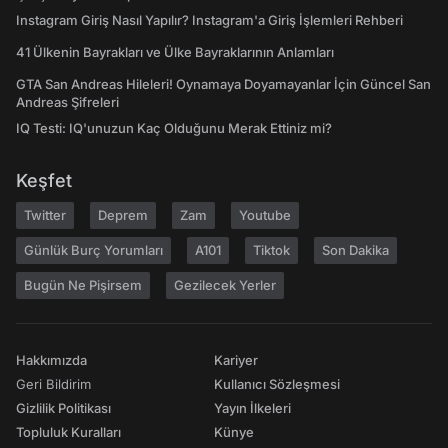
Instagram Giriş Nasıl Yapılır? Instagram'a Giriş İşlemleri Rehberi
41 Ülkenin Bayrakları ve Ülke Bayraklarının Anlamları
GTA San Andreas Hileleri! Oynamaya Doyamayanlar İçin Güncel San
Andreas Şifreleri
IQ Testi: IQ'unuzun Kaç Olduğunu Merak Ettiniz mi?
Keşfet
Twitter
Deprem
Zam
Youtube
Günlük Burç Yorumları
A101
Tiktok
Son Dakika
Bugün Ne Pişirsem
Gezilecek Yerler
Hakkımızda
Kariyer
Geri Bildirim
Kullanıcı Sözleşmesi
Gizlilik Politikası
Yayın İlkeleri
Topluluk Kuralları
Künye