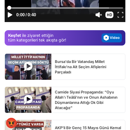
Test
0:00
/
0:40
Gündem
Magazin
Keşfet
ile ziyaret ettiğin
Video
tüm kategorileri tek akışta gör!
Test
Bursa'da Bir Vatandaş Millet
İttifakı'na Ait Seçim Afişlerini
Parçaladı
Camide Siyasi Propaganda: “Oyu
Allah'ı Teâlâ'nın ve Onun Ashabının
Düşmanlarına Attığı Ok Gibi
Atacağız"
AKP'li Bir Genç 15 Mayıs Günü Kemal