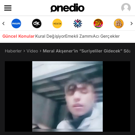
Güncel Konular
Kural Değişiyor
Emekli Zammı
Acı Gerçekler
Haberler
Video
Meral Akşener’in “Suriyeliler Gidecek” Sözle
/