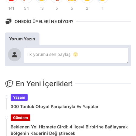
141
54
13
5
5
2
1
ONEDİO ÜYELERİ NE DİYOR?
Yorum Yazın
En Yeni İçerikler!
Yaşam
300 Tonluk Otoyol Parçalarıyla Ev Yaptılar
Gündem
Beklenen Yol Hizmete Girdi: 4 İlçeyi Birbirine Bağlayarak
Bölgenin Kaderini Değiştirecek