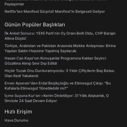
Paylaşımlar
Netflix'ten Manifest Sürprizi! Manifest'in Belgeseli Geliyor
Günün Popüler Başlıkları
İlk Anket Sonucu: YENİ Parti'nin Oy Oranı Belli Oldu, CHP Barajın
Altına Düştü!
Türkiye, Arabistan ve Pakistan Arasında Mekke Anlaşması: Birine
Yapılan Saldırı Hepsine Yapılmış Sayılacak
Hasan Can Kaya’nın Konuşanlar Programına Katılan Seyirci
Gözaltına Alınıp Sınır Dışı Edildi
Hiçbir Tuzak Onu Durduramıyordu: 3 Yıldır Çiftçilerin Baş Belası
Olan Kedi Yakalandı
Enver Aysever'den Erdal Beşikçioğlu ve Etimesgut Çıkışı: “Bu
Kafalarla Etimesgut Yönetilebilir mi?”
İçme Suyuna Kur'an-ı Kerim Dinletiliyor: 31 Yıllık Alışkanlık, O
İlimizde 24 Saat Devam Ediyor
Hızlı Erişim
Hava Durumu