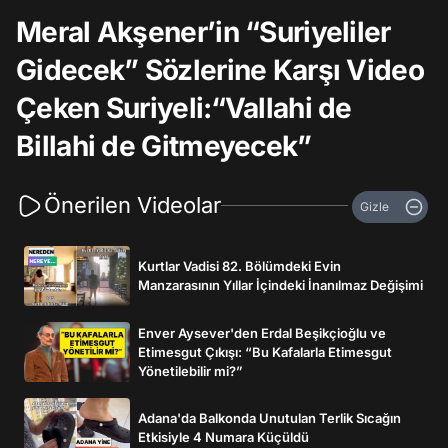
Meral Akşener’in “Suriyeliler
Gidecek” Sözlerine Karşı Video
Çeken Suriyeli:“Vallahi de
Billahi de Gitmeyecek”
Önerilen Videolar
Gizle
Kurtlar Vadisi 82. Bölümdeki Evin
Manzarasının Yıllar İçindeki İnanılmaz Değişimi
Enver Aysever'den Erdal Beşikçioğlu ve
Etimesgut Çıkışı: “Bu Kafalarla Etimesgut
Yönetilebilir mi?”
Adana'da Balkonda Unutulan Terlik Sıcağın
Etkisiyle 4 Numara Küçüldü