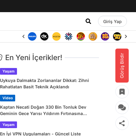
Giriş Yap
Görüş Bildir
En Yeni İçerikler!
Yaşam
Uykuya Dalmakta Zorlananlar Dikkat: Zihni
Rahatlatan Basit Teknik Açıklandı
Video
Kaptan Necati Doğan 330 Bin Tonluk Dev
Geminin Gece Yarısı Yıldırım Fırtınasına
Yakalandığı Anları Paylaştı
Yaşam
En İyi VPN Uygulamaları - Güncel Liste