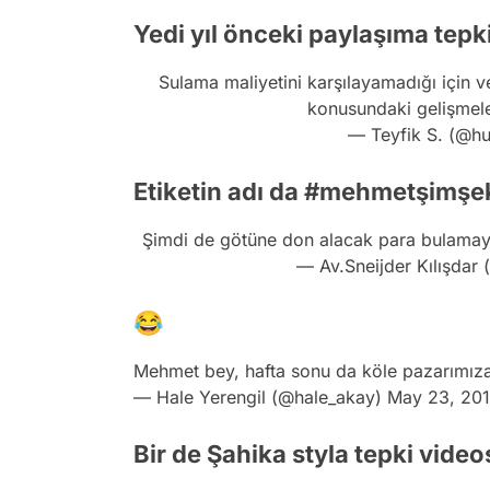
Yedi yıl önceki paylaşıma tepki
Sulama maliyetini karşılayamadığı için ve
konusundaki gelişmele
— Teyfik S. (@h
Etiketin adı da #mehmetşimşe
Şimdi de götüne don alacak para bulamayan
— Av.Sneijder Kılışdar
😂
Mehmet bey, hafta sonu da köle pazarımıza
— Hale Yerengil (@hale_akay)
May 23, 20
Bir de Şahika styla tepki video