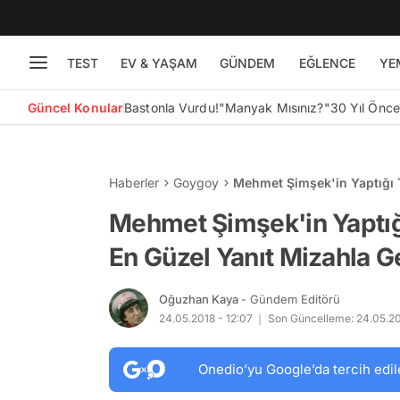
TEST
EV & YAŞAM
GÜNDEM
EĞLENCE
YE
Güncel Konular
Bastonla Vurdu!
"Manyak Mısınız?"
30 Yıl Önc
Haberler
Goygoy
Mehmet Şimşek'in Yaptığı 
Mehmet Şimşek'in Yaptığ
En Güzel Yanıt Mizahla Ge
Oğuzhan Kaya
- Gündem Editörü
24.05.2018 - 12:07
Son Güncelleme: 24.05.20
Onedio’yu Google’da tercih edil