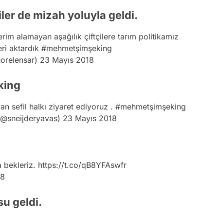
ler de mizah yoluyla geldi.
rim alamayan aşağılık çiftçilere tarım politikamız
ri aktardık
#mehmetşimşeking
uorelensar)
23 Mayıs 2018
king
 sefil halkı ziyaret ediyoruz .
#mehmetşimşeking
 (@sneijderyavas)
23 Mayıs 2018
 bekleriz.
https://t.co/qB8YFAswfr
18
su geldi.