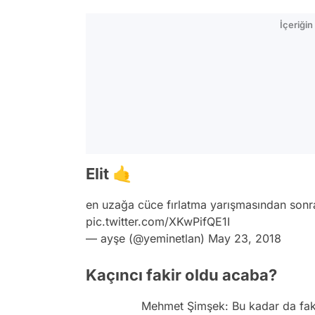
İçeriği
Elit 🤙
en uzağa cüce fırlatma yarışmasından sonr
pic.twitter.com/XKwPifQE1I
— ayşe (@yeminetlan)
May 23, 2018
Kaçıncı fakir oldu acaba?
Mehmet Şimşek: Bu kadar da fa