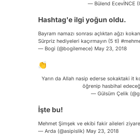
— Bülend EcevİNCE (
Hashtag'e ilgi yoğun oldu.
Bayram namazı sonrası açlıktan ağzı koka
Sürpriz hediyeleri kaçırmayın (5 tl)
#mehme
— Bogi (@bogilemece)
May 23, 2018
👏
Yarın da Allah nasip ederse sokaktaki it k
öğrenip hasbihal edeceği
— Gülsüm Çelik (@g
İşte bu!
Mehmet Şimşek ve ekibi fakir aileleri ziya
— Arda (@asipislik)
May 23, 2018