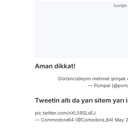
İçeriği
Aman dikkat!
Dürümcüdeyim mehmet şimşek çift
— Pompei (@pomp
Tweetin altı da yarı sitem yarı 
pic.twitter.com/nXL59SLsEJ
— Commodore64 (@Comodore_64)
May 2