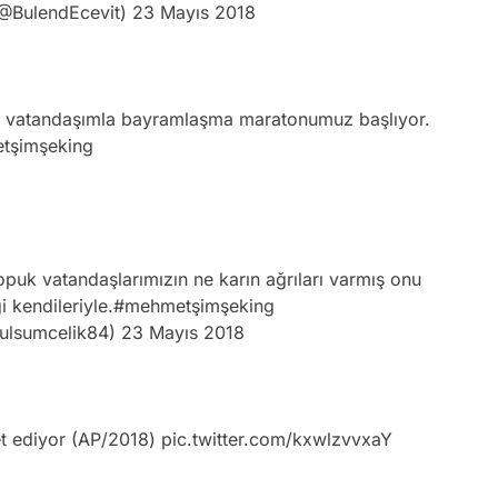
@BulendEcevit)
23 Mayıs 2018
n vatandaşımla bayramlaşma maratonumuz başlıyor.
tşimşeking
opuk vatandaşlarımızın ne karın ağrıları varmış onu
 kendileriyle.
#mehmetşimşeking
ulsumcelik84)
23 Mayıs 2018
ret ediyor (AP/2018)
pic.twitter.com/kxwlzvvxaY