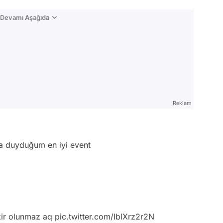
n Devamı Aşağıda
Reklam
a duyduğum en iyi event
kir olunmaz aq
pic.twitter.com/IblXrz2r2N