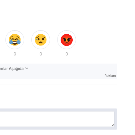
0
0
0
mlar Aşağıda
Reklam