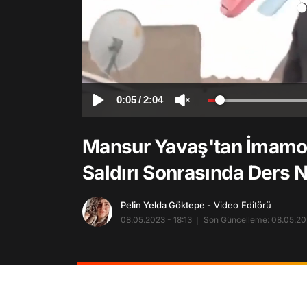
0:05
/
2:04
Mansur Yavaş'tan İmamoğ
Saldırı Sonrasında Ders 
Pelin Yelda Göktepe
- Video Editörü
08.05.2023 - 18:13
Son Güncelleme: 08.05.202