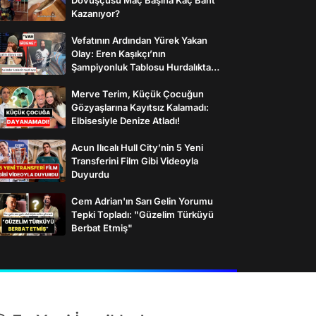
Kazanıyor?
Vefatının Ardından Yürek Yakan
Olay: Eren Kaşıkçı’nın
Şampiyonluk Tablosu Hurdalıkta
Bulundu
Merve Terim, Küçük Çocuğun
Gözyaşlarına Kayıtsız Kalamadı:
Elbisesiyle Denize Atladı!
Acun Ilıcalı Hull City’nin 5 Yeni
Transferini Film Gibi Videoyla
Duyurdu
Cem Adrian'ın Sarı Gelin Yorumu
Tepki Topladı: "Güzelim Türküyü
Berbat Etmiş"