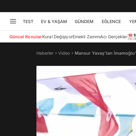
TEST
EV & YAŞAM
GÜNDEM
EĞLENCE
YE
Güncel Konular
Kural Değişiyor
Emekli Zammı
Acı Gerçekler
Haberler
Video
Mansur Yavaş'tan İmamoğlu'n