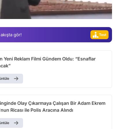
Gündem
Magazin
Video
 akışta gör!
Test
nin Yeni Reklam Filmi Gündem Oldu: “Esnaflar
acak”
üntüle
inginde Olay Çıkarmaya Çalışan Bir Adam Ekrem
un Ricası ile Polis Aracına Alındı
üntüle