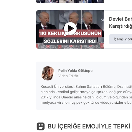
Devlet Bah
Karıştırdı
İçeriği gör
Pelin Yelda Göktepe
Video Editörü
Kocaeli Üniversitesi, Sahne Sanatları Bölümü, Dramat
alanında kendimi geliştirmeye çalışırken, değişen dünya
2017 yılında Onedio ailesine dahil oldum ve o günden ber
medyada viral olmuş pek çok türde videoyu sizlerle b
BU İÇERİĞE EMOJİYLE TEPKİ