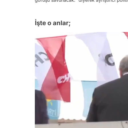
görüşü savunacak.”
diyerek ayrıştırıcı politi
İşte o anlar;