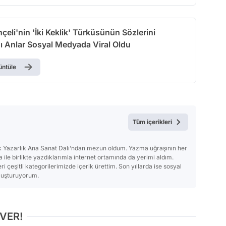
çeli'nin 'İki Keklik' Türküsünün Sözlerini
ğı Anlar Sosyal Medyada Viral Oldu
üntüle
Tüm içerikleri
ik Yazarlık Ana Sanat Dalı’ndan mezun oldum. Yazma uğraşının her
 ile birlikte yazdıklarımla internet ortamında da yerimi aldım.
i çeşitli kategorilerimizde içerik ürettim. Son yıllarda ise sosyal
uluşturuyorum.
 VER!