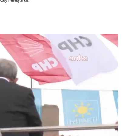
kayı eleştirdi.
Video
Test