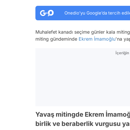
Onedio’yu Google’da tercih edil
Muhalefet kanadı seçime günler kala miting
miting gündeminde
Ekrem İmamoğlu
'na ya
İçeriği
Yavaş mitingde Ekrem İmamoğlu
birlik ve beraberlik vurgusu ya