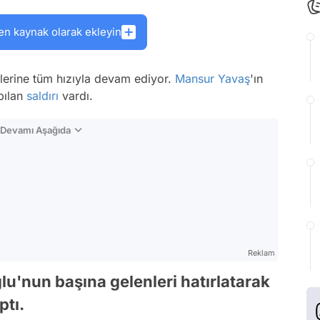
en kaynak olarak ekleyin
lerine tüm hızıyla devam ediyor.
Mansur Yavaş
'ın
pılan
saldırı
vardı.
n Devamı Aşağıda
Reklam
'nun başına gelenleri hatırlatarak
ptı.