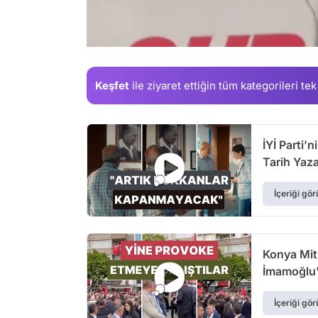
/
Keşfet
ile ziyaret ettiğin
tüm kategorileri tek
İYİ Parti’
Tarih Yaz
İçeriği gör
Konya Mit
İmamoğlu'n
İçeriği gör