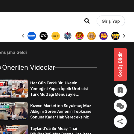
Giriş Yap
Konuşma Geldi
Görüş Bildir
Önerilen Videolar
Her Gün Farklı Bir Ülkenin
Yemeğini Yapan İçerik Üreticisi
Türk Mutfağı Menüsüyle
İzleyenlerden Tam Not Aldı
Kızının Marketten Soyulmuş Muz
Aldığını Gören Annenin Tepkisine
Sonuna Kadar Hak Vereceksiniz
Tayland'da Bir Muay Thai
Dövüşçüsü Maç Başına Kaç Baht