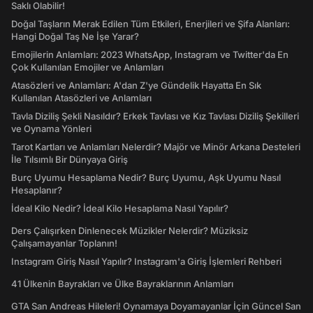
Saklı Olabilir!
Doğal Taşların Merak Edilen Tüm Etkileri, Enerjileri ve Şifa Alanları:
Hangi Doğal Taş Ne İşe Yarar?
Emojilerin Anlamları: 2023 WhatsApp, Instagram ve Twitter'da En
Çok Kullanılan Emojiler ve Anlamları
Atasözleri ve Anlamları: A'dan Z'ye Gündelik Hayatta En Sık
Kullanılan Atasözleri ve Anlamları
Tavla Diziliş Şekli Nasıldır? Erkek Tavlası ve Kız Tavlası Diziliş Şekilleri
ve Oynama Yönleri
Tarot Kartları ve Anlamları Nelerdir? Majör ve Minör Arkana Desteleri
İle Tılsımlı Bir Dünyaya Giriş
Burç Uyumu Hesaplama Nedir? Burç Uyumu, Aşk Uyumu Nasıl
Hesaplanır?
İdeal Kilo Nedir? İdeal Kilo Hesaplama Nasıl Yapılır?
Ders Çalışırken Dinlenecek Müzikler Nelerdir? Müziksiz
Çalışamayanlar Toplanın!
Instagram Giriş Nasıl Yapılır? Instagram'a Giriş İşlemleri Rehberi
41 Ülkenin Bayrakları ve Ülke Bayraklarının Anlamları
GTA San Andreas Hileleri! Oynamaya Doyamayanlar İçin Güncel San