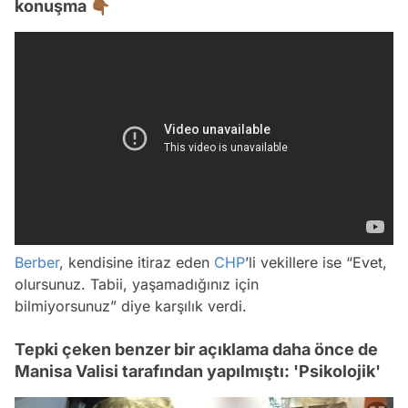
konuşma 👇🏾
Berber
, kendisine itiraz eden
CHP
’li vekillere ise “Evet,
olursunuz. Tabii, yaşamadığınız için
bilmiyorsunuz” diye karşılık verdi.
Tepki çeken benzer bir açıklama daha önce de
Manisa Valisi tarafından yapılmıştı: 'Psikolojik'