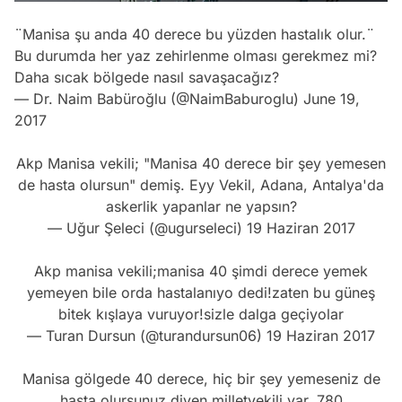
¨Manisa şu anda 40 derece bu yüzden hastalık olur.¨
Bu durumda her yaz zehirlenme olması gerekmez mi?
Daha sıcak bölgede nasıl savaşacağız?
— Dr. Naim Babüroğlu (@NaimBaburoglu)
June 19,
2017
Akp Manisa vekili; "Manisa 40 derece bir şey yemesen
de hasta olursun" demiş. Eyy Vekil, Adana, Antalya'da
askerlik yapanlar ne yapsın?
— Uğur Şeleci (@ugurseleci)
19 Haziran 2017
Akp manisa vekili;manisa 40 şimdi derece yemek
yemeyen bile orda hastalanıyo dedi!zaten bu güneş
bitek kışlaya vuruyor!sizle dalga geçiyolar
— Turan Dursun (@turandursun06)
19 Haziran 2017
Manisa gölgede 40 derece, hiç bir şey yemeseniz de
hasta olursunuz diyen milletvekili var. 780