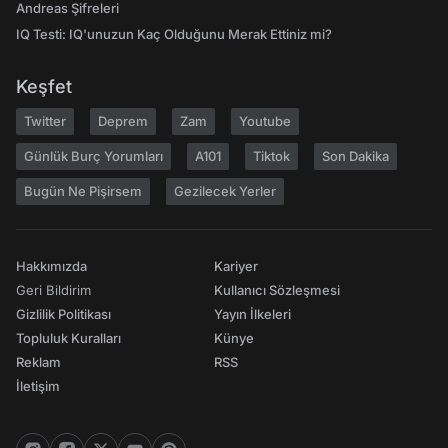
Andreas Şifreleri
IQ Testi: IQ'unuzun Kaç Olduğunu Merak Ettiniz mi?
Keşfet
Twitter
Deprem
Zam
Youtube
Günlük Burç Yorumları
A101
Tiktok
Son Dakika
Bugün Ne Pişirsem
Gezilecek Yerler
Hakkımızda
Kariyer
Geri Bildirim
Kullanıcı Sözleşmesi
Gizlilik Politikası
Yayın İlkeleri
Topluluk Kuralları
Künye
Reklam
RSS
İletişim