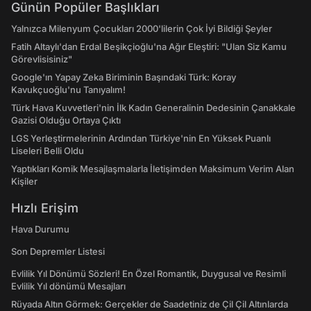
Günün Popüler Başlıkları
Yalnızca Milenyum Çocukları 2000'lilerin Çok İyi Bildiği Şeyler
Fatih Altaylı'dan Erdal Beşikçioğlu'na Ağır Eleştiri: "Ulan Siz Kamu
Görevlisisiniz"
Google'ın Yapay Zeka Biriminin Başındaki Türk: Koray
Kavukçuoğlu'nu Tanıyalım!
Türk Hava Kuvvetleri'nin İlk Kadın Generalinin Dedesinin Çanakkale
Gazisi Olduğu Ortaya Çıktı
LGS Yerleştirmelerinin Ardından Türkiye'nin En Yüksek Puanlı
Liseleri Belli Oldu
Yaptıkları Komik Mesajlaşmalarla İletişimden Maksimum Verim Alan
Kişiler
Hızlı Erişim
Hava Durumu
Son Depremler Listesi
Evlilik Yıl Dönümü Sözleri! En Özel Romantik, Duygusal ve Resimli
Evlilik Yıl dönümü Mesajları
Rüyada Altın Görmek: Gerçekler de Saadetiniz de Çil Çil Altınlarda