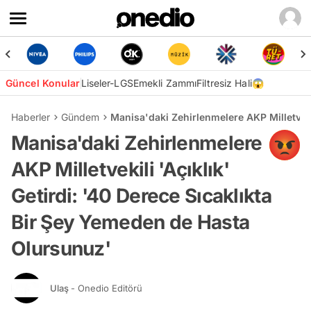
Güncel Konular
Liseler-LGS
Emekli Zammı
Filtresiz Hali😱
Haberler
Gündem
Manisa'daki Zehirlenmelere AKP Milletveki
Manisa'daki Zehirlenmelere
AKP Milletvekili 'Açıklık'
Getirdi: '40 Derece Sıcaklıkta
Bir Şey Yemeden de Hasta
Olursunuz'
Ulaş
- Onedio Editörü