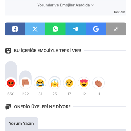
Yorumlar ve Emojiler Aşağıda
Reklam
BU İÇERİĞE EMOJİYLE TEPKİ VER!
650
222
31
25
17
12
11
ONEDİO ÜYELERİ NE DİYOR?
Yorum Yazın