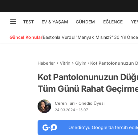
TEST
EV & YAŞAM
GÜNDEM
EĞLENCE
YE
Güncel Konular
Bastonla Vurdu!
"Manyak Mısınız?"
30 Yıl Önc
Haberler
Vitrin
Giyim
Kot Pantolonunuzun 
Geçirmenizi Sağlayaca
Kot Pantolonunuzun Düğ
Tüm Günü Rahat Geçirmen
Ceren Tarı
- Onedio Üyesi
24.03.2024 - 15:07
Onedio’yu Google’da tercih edil