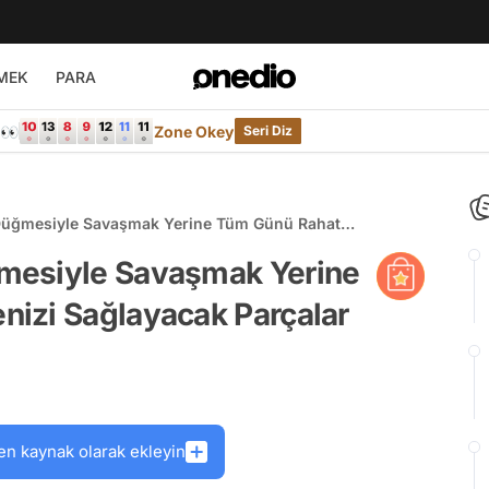
MEK
PARA
e👀
Zone Okey
Seri Diz
Düğmesiyle Savaşmak Yerine Tüm Günü Rahat
k Parçalar
mesiyle Savaşmak Yerine
izi Sağlayacak Parçalar
en kaynak olarak ekleyin