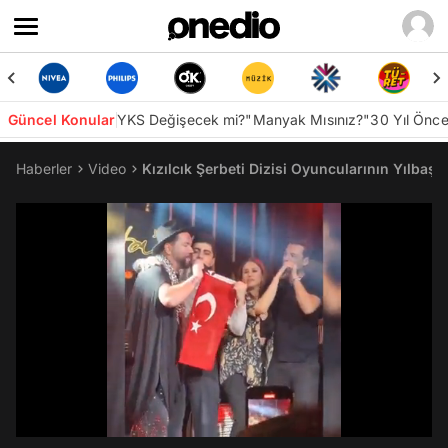
Güncel Konular
YKS Değişecek mi?
"Manyak Mısınız?"
30 Yıl Önc
Haberler
Video
Kızılcık Şerbeti Dizisi Oyuncularının Yılbaşı
/