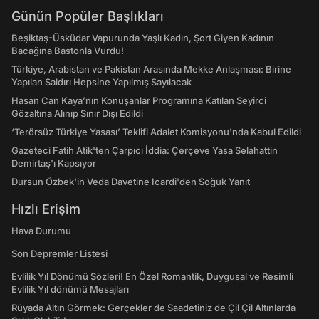
Günün Popüler Başlıkları
Beşiktaş-Üsküdar Vapurunda Yaşlı Kadın, Şort Giyen Kadının
Bacağına Bastonla Vurdu!
Türkiye, Arabistan ve Pakistan Arasında Mekke Anlaşması: Birine
Yapılan Saldırı Hepsine Yapılmış Sayılacak
Hasan Can Kaya’nın Konuşanlar Programına Katılan Seyirci
Gözaltına Alınıp Sınır Dışı Edildi
‘Terörsüz Türkiye Yasası’ Teklifi Adalet Komisyonu'nda Kabul Edildi
Gazeteci Fatih Atik'ten Çarpıcı İddia: Çerçeve Yasa Selahattin
Demirtaş'ı Kapsıyor
Dursun Özbek'in Veda Davetine Icardi'den Soğuk Yanıt
Hızlı Erişim
Hava Durumu
Son Depremler Listesi
Evlilik Yıl Dönümü Sözleri! En Özel Romantik, Duygusal ve Resimli
Evlilik Yıl dönümü Mesajları
Rüyada Altın Görmek: Gerçekler de Saadetiniz de Çil Çil Altınlarda