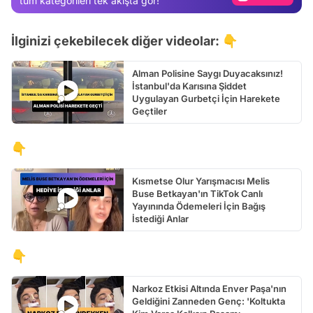
tüm kategorileri tek akışta gör!
Test
İlginizi çekebilecek diğer videolar: 👇
Alman Polisine Saygı Duyacaksınız!
İstanbul'da Karısına Şiddet
Uygulayan Gurbetçi İçin Harekete
Geçtiler
👇
Kısmetse Olur Yarışmacısı Melis
Buse Betkayan'ın TikTok Canlı
Yayınında Ödemeleri İçin Bağış
İstediği Anlar
👇
Narkoz Etkisi Altında Enver Paşa'nın
Geldiğini Zanneden Genç: 'Koltukta