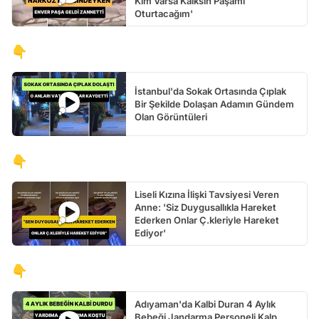
Kim Varsa Kalksın Paşamı
Oturtacağım'
👇
İstanbul'da Sokak Ortasında Çıplak
Bir Şekilde Dolaşan Adamın Gündem
Olan Görüntüleri
👇
Liseli Kızına İlişki Tavsiyesi Veren
Anne: 'Siz Duygusallıkla Hareket
Ederken Onlar Ç.kleriyle Hareket
Ediyor'
👇
Adıyaman'da Kalbi Duran 4 Aylık
Bebeği Jandarma Personeli Kalp