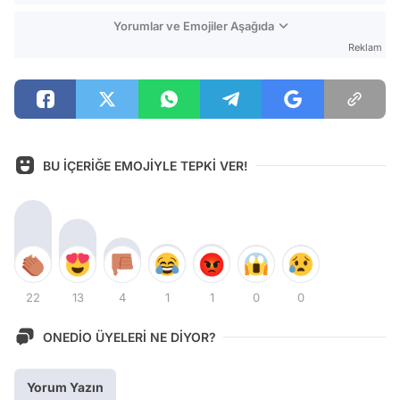
Yorumlar ve Emojiler Aşağıda
Reklam
BU İÇERİĞE EMOJİYLE TEPKİ VER!
22
13
4
1
1
0
0
ONEDİO ÜYELERİ NE DİYOR?
Yorum Yazın