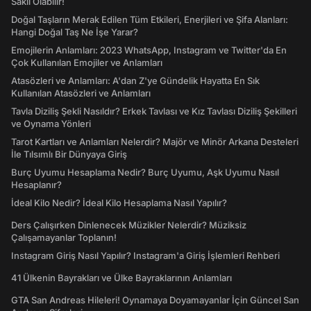
Saklı Olabilir!
Doğal Taşların Merak Edilen Tüm Etkileri, Enerjileri ve Şifa Alanları:
Hangi Doğal Taş Ne İşe Yarar?
Emojilerin Anlamları: 2023 WhatsApp, Instagram ve Twitter'da En
Çok Kullanılan Emojiler ve Anlamları
Atasözleri ve Anlamları: A'dan Z'ye Gündelik Hayatta En Sık
Kullanılan Atasözleri ve Anlamları
Tavla Diziliş Şekli Nasıldır? Erkek Tavlası ve Kız Tavlası Diziliş Şekilleri
ve Oynama Yönleri
Tarot Kartları ve Anlamları Nelerdir? Majör ve Minör Arkana Desteleri
İle Tılsımlı Bir Dünyaya Giriş
Burç Uyumu Hesaplama Nedir? Burç Uyumu, Aşk Uyumu Nasıl
Hesaplanır?
İdeal Kilo Nedir? İdeal Kilo Hesaplama Nasıl Yapılır?
Ders Çalışırken Dinlenecek Müzikler Nelerdir? Müziksiz
Çalışamayanlar Toplanın!
Instagram Giriş Nasıl Yapılır? Instagram'a Giriş İşlemleri Rehberi
41 Ülkenin Bayrakları ve Ülke Bayraklarının Anlamları
GTA San Andreas Hileleri! Oynamaya Doyamayanlar İçin Güncel San