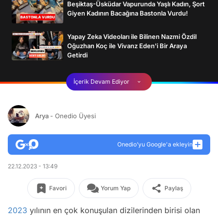
Beşiktaş-Üsküdar Vapurunda Yaşlı Kadın, Şort
Giyen Kadının Bacağına Bastonla Vurdu!
Yapay Zeka Videoları ile Bilinen Nazmi Özdil
Oğuzhan Koç ile Vivanz Eden'i Bir Araya
Getirdi
İçerik Devam Ediyor
Arya
- Onedio Üyesi
Onedio’yu Google'a ekleyin
22.12.2023 - 13:49
Favori
Yorum Yap
Paylaş
2023
yılının en çok konuşulan dizilerinden birisi olan