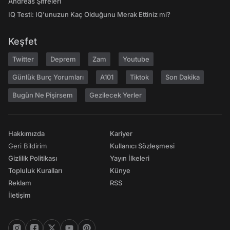
Andreas Şifreleri
IQ Testi: IQ'unuzun Kaç Olduğunu Merak Ettiniz mi?
Keşfet
Twitter
Deprem
Zam
Youtube
Günlük Burç Yorumları
A101
Tiktok
Son Dakika
Bugün Ne Pişirsem
Gezilecek Yerler
Hakkımızda
Kariyer
Geri Bildirim
Kullanıcı Sözleşmesi
Gizlilik Politikası
Yayın İlkeleri
Topluluk Kuralları
Künye
Reklam
RSS
İletişim