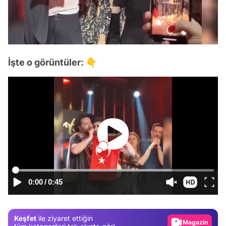
İşte o görüntüler: 👇
Video
Test
0:00
/
0:45
Gündem
Magazin
Keşfet
ile ziyaret ettiğin
Video