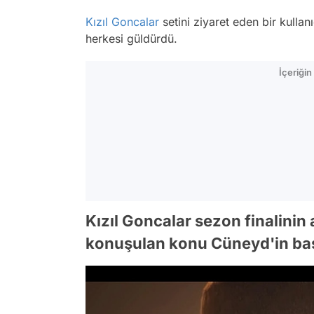
Kızıl Goncalar
setini ziyaret eden bir kull
herkesi güldürdü.
İçeriği
Kızıl Goncalar sezon finalini
konuşulan konu Cüneyd'in baş