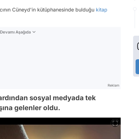
anıcının Cüneyd'in kütüphanesinde bulduğu
kitap
n Devamı Aşağıda
Reklam
n ardından sosyal medyada tek
ına gelenler oldu.