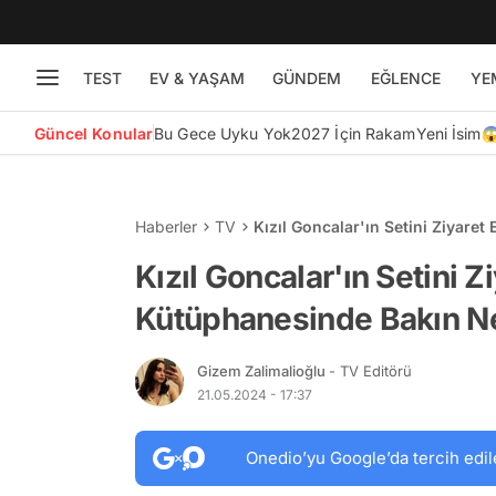
TEST
EV & YAŞAM
GÜNDEM
EĞLENCE
YE
Güncel Konular
Bu Gece Uyku Yok
2027 İçin Rakam
Yeni İsim
Haberler
TV
Kızıl Goncalar'ın Setini Ziyare
Buldu!
Kızıl Goncalar'ın Setini 
Kütüphanesinde Bakın N
Gizem Zalimalioğlu
- TV Editörü
21.05.2024 - 17:37
Onedio’yu Google’da tercih edil