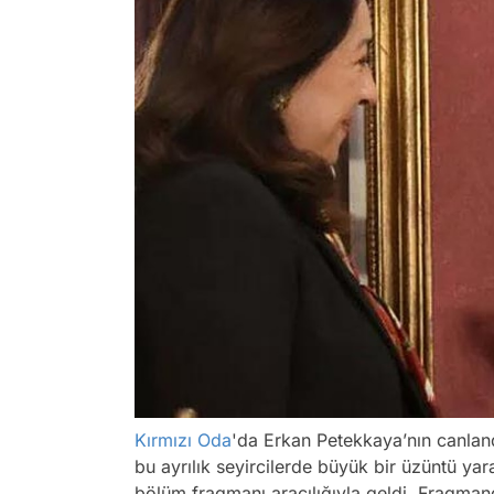
Kırmızı Oda
'da Erkan Petekkaya’nın canland
bu ayrılık seyircilerde büyük bir üzüntü yar
bölüm fragmanı aracılığıyla geldi. Fragmand