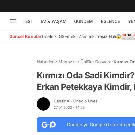
TEST
EV & YAŞAM
GÜNDEM
EĞLENCE
YE
Güncel Konular
Liseler-LGS
Emekli Zammı
Filtresiz Hali😱
Haberler
Magazin
Ünlüler Dosyası
Kırmızı O
Petekkaya 
Kırmızı Oda Sadi Kimdir?
Erkan Petekkaya Kimdir, 
CansinA
- Onedio Üyesi
27.01.2022 - 14:23
Onedio’yu Google’da tercih edil