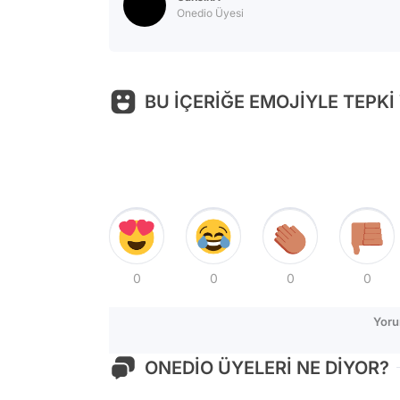
Onedio Üyesi
BU İÇERİĞE EMOJİYLE TEPKİ
0
0
0
0
Yoru
ONEDİO ÜYELERİ NE DİYOR?