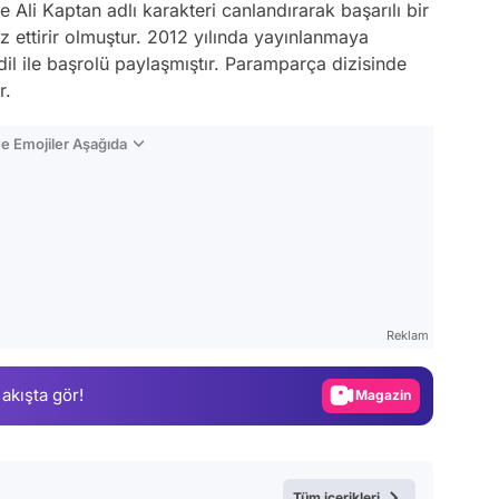
 Ali Kaptan adlı karakteri canlandırarak başarılı bir
 ettirir olmuştur. 2012 yılında yayınlanmaya
il ile başrolü paylaşmıştır. Paramparça dizisinde
r.
e Emojiler Aşağıda
Video
Test
Reklam
Gündem
 akışta gör!
Magazin
Video
Test
Tüm içerikleri