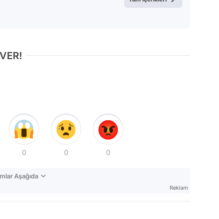
 VER!
0
0
0
mlar Aşağıda
Reklam