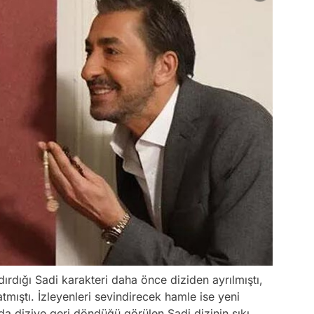
ırdığı Sadi karakteri daha önce diziden ayrılmıştı,
atmıştı. İzleyenleri sevindirecek hamle ise yeni
a diziye geri döndüğü görülen Sadi dizinin sıkı