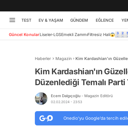
TEST
EV & YAŞAM
GÜNDEM
EĞLENCE
YE
Güncel Konular
Liseler-LGS
Emekli Zammı
Filtresiz Hali😱
Haberler
Magazin
Kim Kardashian'ın Güzeller
Büyük Ses Getirdi
Kim Kardashian'ın Güzelle
Düzenlediği Temalı Parti
Ecem Dalgıçoğlu
- Magazin Editörü
02.02.2024 - 23:53
Onedio’yu Google’da tercih edil