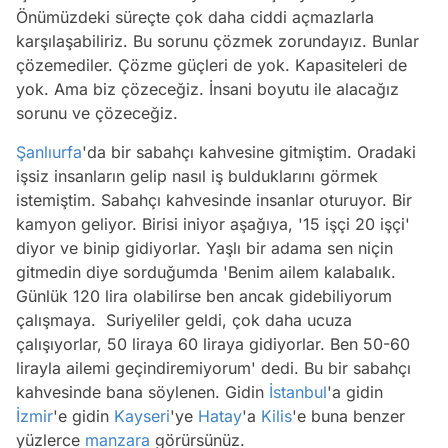
Önümüzdeki süreçte çok daha ciddi açmazlarla
karşılaşabiliriz. Bu sorunu çözmek zorundayız. Bunlar
çözemediler. Çözme güçleri de yok. Kapasiteleri de
yok. Ama biz çözeceğiz. İnsani boyutu ile alacağız
sorunu ve çözeceğiz.
Şanlıurfa
'da bir sabahçı kahvesine gitmiştim. Oradaki
işsiz insanların gelip nasıl iş bulduklarını görmek
istemiştim. Sabahçı kahvesinde insanlar oturuyor. Bir
kamyon geliyor. Birisi iniyor aşağıya, '15 işçi 20 işçi'
diyor ve binip gidiyorlar. Yaşlı bir adama sen niçin
gitmedin diye sorduğumda 'Benim ailem kalabalık.
Günlük 120 lira olabilirse ben ancak gidebiliyorum
çalışmaya. Suriyeliler geldi, çok daha ucuza
çalışıyorlar, 50 liraya 60 liraya gidiyorlar. Ben 50-60
lirayla ailemi geçindiremiyorum' dedi. Bu bir sabahçı
kahvesinde bana söylenen. Gidin
İstanbul
'a gidin
İzmir
'e gidin
Kayseri
'ye
Hatay
'a
Kilis
'e buna benzer
yüzlerce
manzara
görürsünüz.