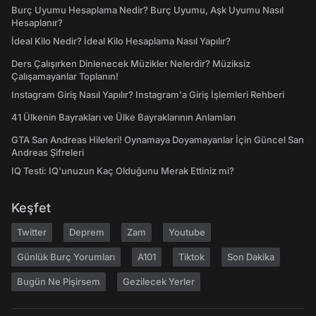
Burç Uyumu Hesaplama Nedir? Burç Uyumu, Aşk Uyumu Nasıl
Hesaplanır?
İdeal Kilo Nedir? İdeal Kilo Hesaplama Nasıl Yapılır?
Ders Çalışırken Dinlenecek Müzikler Nelerdir? Müziksiz
Çalışamayanlar Toplanın!
Instagram Giriş Nasıl Yapılır? Instagram'a Giriş İşlemleri Rehberi
41 Ülkenin Bayrakları ve Ülke Bayraklarının Anlamları
GTA San Andreas Hileleri! Oynamaya Doyamayanlar İçin Güncel San
Andreas Şifreleri
IQ Testi: IQ'unuzun Kaç Olduğunu Merak Ettiniz mi?
Keşfet
Twitter
Deprem
Zam
Youtube
Günlük Burç Yorumları
A101
Tiktok
Son Dakika
Bugün Ne Pişirsem
Gezilecek Yerler