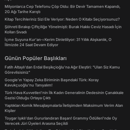
Milyonlarca Cep Telefonu Çöp Oldu: Bir Devir Tamamen Kapandı,
2G Ağı Tarihe Karıştı
Kitap Tercihleriniz Sizi Ele Veriyor: Neden O Kitabı Seçiyorsunuz?
Şöhreti Bırakıp Çiftçiliğe Yönelmişti: Burak Hakkı Ceviz Hasadı İçin
Kolları Sıvadı
İçme Suyuna Kur'an-ı Kerim Dinletiliyor: 31 Yıllık Alışkanlık, O
İlimizde 24 Saat Devam Ediyor
Günün Popüler Başlıkları
Fatih Altaylı'dan Erdal Beşikçioğlu'na Ağır Eleştiri: "Ulan Siz Kamu
Görevlisisiniz"
Google'ın Yapay Zeka Biriminin Başındaki Türk: Koray
Kavukçuoğlu'nu Tanıyalım!
Türk Hava Kuvvetleri'nin İlk Kadın Generalinin Dedesinin Çanakkale
Gazisi Olduğu Ortaya Çıktı
Yaptıkları Komik Mesajlaşmalarla İletişimden Maksimum Verim Alan
Kişiler
Toygar Işıklı'dan Gururlandıran Başarı! Grammy Ödülleri'nde Oy
Verecek Jüri Üyeleri Arasına Seçildi