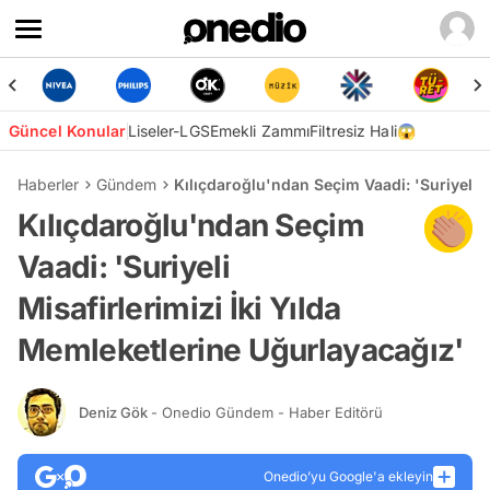
Güncel Konular
Liseler-LGS
Emekli Zammı
Filtresiz Hali😱
Haberler
Gündem
Kılıçdaroğlu'ndan Seçim Vaadi: 'Suriyeli M
Kılıçdaroğlu'ndan Seçim
Vaadi: 'Suriyeli
Misafirlerimizi İki Yılda
Memleketlerine Uğurlayacağız'
Deniz Gök
- Onedio Gündem - Haber Editörü
Onedio’yu Google'a ekleyin