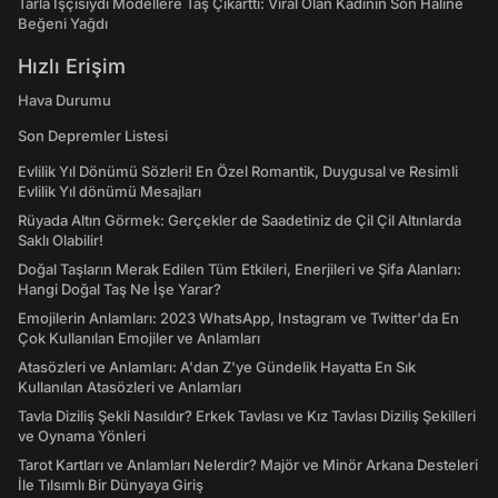
Tarla İşçisiydi Modellere Taş Çıkarttı: Viral Olan Kadının Son Haline
Beğeni Yağdı
Hızlı Erişim
Hava Durumu
Son Depremler Listesi
Evlilik Yıl Dönümü Sözleri! En Özel Romantik, Duygusal ve Resimli
Evlilik Yıl dönümü Mesajları
Rüyada Altın Görmek: Gerçekler de Saadetiniz de Çil Çil Altınlarda
Saklı Olabilir!
Doğal Taşların Merak Edilen Tüm Etkileri, Enerjileri ve Şifa Alanları:
Hangi Doğal Taş Ne İşe Yarar?
Emojilerin Anlamları: 2023 WhatsApp, Instagram ve Twitter'da En
Çok Kullanılan Emojiler ve Anlamları
Atasözleri ve Anlamları: A'dan Z'ye Gündelik Hayatta En Sık
Kullanılan Atasözleri ve Anlamları
Tavla Diziliş Şekli Nasıldır? Erkek Tavlası ve Kız Tavlası Diziliş Şekilleri
ve Oynama Yönleri
Tarot Kartları ve Anlamları Nelerdir? Majör ve Minör Arkana Desteleri
İle Tılsımlı Bir Dünyaya Giriş