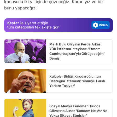
konusunu iki yıl içinde çözeceğiz. Kararlıyız ve biz
bunu yapacağız.'
Gündem
Magazin
Keşfet
ile ziyaret ettiğin
Video
tüm kategorileri tek akışta gör!
Test
Melih Bulu Olayının Perde Arkası:
YÖK İstifasını İsteyince 'Etmem,
Cumhurbaşkanı’yla Görüşeceğim'
Demiş
Kulüpler Birliği, Kılıçdaroğlu'nun
Desteğini İstemedi: 'Konuyu Farklı
Yerlere Taşıyor'
Sosyal Medya Fenomeni Pucca
Gözaltına Alındı: 'Random Ne Var Ne
Yoksa Şikayet Etmişler'