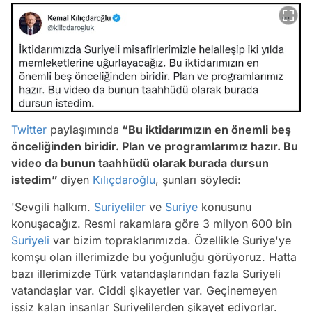
Twitter
paylaşımında
“Bu iktidarımızın en önemli beş
önceliğinden biridir. Plan ve programlarımız hazır. Bu
video da bunun taahhüdü olarak burada dursun
istedim”
diyen
Kılıçdaroğlu
, şunları söyledi:
'Sevgili halkım.
Suriyeliler
ve
Suriye
konusunu
konuşacağız. Resmi rakamlara göre 3 milyon 600 bin
Suriyeli
var bizim topraklarımızda. Özellikle Suriye'ye
komşu olan illerimizde bu yoğunluğu görüyoruz. Hatta
bazı illerimizde Türk vatandaşlarından fazla Suriyeli
vatandaşlar var. Ciddi şikayetler var. Geçinemeyen
işsiz kalan insanlar Suriyelilerden şikayet ediyorlar.