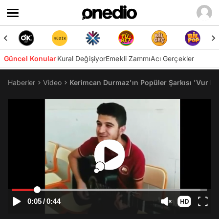
Güncel Konular
Kural Değişiyor
Emekli Zammı
Acı Gerçekler
Haberler
Video
Kerimcan Durmaz'ın Popüler Şarkısı 'Vur Ba
0:05
/
0:44