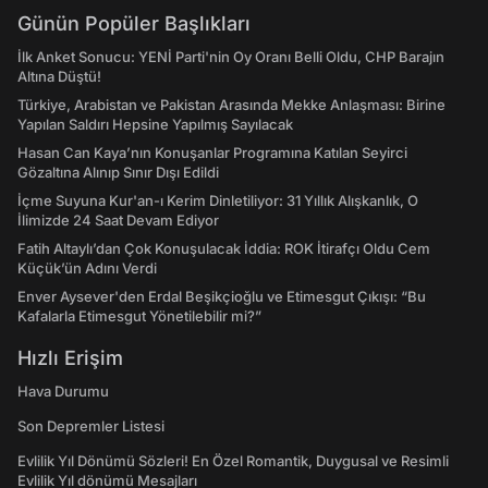
Günün Popüler Başlıkları
İlk Anket Sonucu: YENİ Parti'nin Oy Oranı Belli Oldu, CHP Barajın
Altına Düştü!
Türkiye, Arabistan ve Pakistan Arasında Mekke Anlaşması: Birine
Yapılan Saldırı Hepsine Yapılmış Sayılacak
Hasan Can Kaya’nın Konuşanlar Programına Katılan Seyirci
Gözaltına Alınıp Sınır Dışı Edildi
İçme Suyuna Kur'an-ı Kerim Dinletiliyor: 31 Yıllık Alışkanlık, O
İlimizde 24 Saat Devam Ediyor
Fatih Altaylı’dan Çok Konuşulacak İddia: ROK İtirafçı Oldu Cem
Küçük’ün Adını Verdi
Enver Aysever'den Erdal Beşikçioğlu ve Etimesgut Çıkışı: “Bu
Kafalarla Etimesgut Yönetilebilir mi?”
Hızlı Erişim
Hava Durumu
Son Depremler Listesi
Evlilik Yıl Dönümü Sözleri! En Özel Romantik, Duygusal ve Resimli
Evlilik Yıl dönümü Mesajları