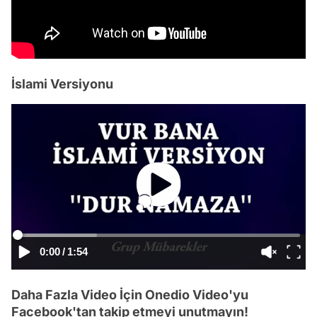
İslami Versiyonu
0:00
/
1:54
Daha Fazla Video İçin Onedio Video'yu
Facebook'tan takip etmeyi unutmayın!