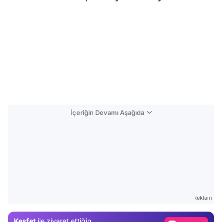
İçeriğin Devamı Aşağıda
Video
Test
Reklam
Gündem
Keşfet
ile ziyaret ettiğin
Magazin