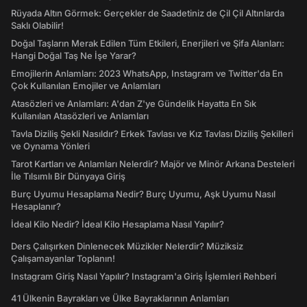
Rüyada Altın Görmek: Gerçekler de Saadetiniz de Çil Çil Altınlarda
Saklı Olabilir!
Doğal Taşların Merak Edilen Tüm Etkileri, Enerjileri ve Şifa Alanları:
Hangi Doğal Taş Ne İşe Yarar?
Emojilerin Anlamları: 2023 WhatsApp, Instagram ve Twitter'da En
Çok Kullanılan Emojiler ve Anlamları
Atasözleri ve Anlamları: A'dan Z'ye Gündelik Hayatta En Sık
Kullanılan Atasözleri ve Anlamları
Tavla Diziliş Şekli Nasıldır? Erkek Tavlası ve Kız Tavlası Diziliş Şekilleri
ve Oynama Yönleri
Tarot Kartları ve Anlamları Nelerdir? Majör ve Minör Arkana Desteleri
İle Tılsımlı Bir Dünyaya Giriş
Burç Uyumu Hesaplama Nedir? Burç Uyumu, Aşk Uyumu Nasıl
Hesaplanır?
İdeal Kilo Nedir? İdeal Kilo Hesaplama Nasıl Yapılır?
Ders Çalışırken Dinlenecek Müzikler Nelerdir? Müziksiz
Çalışamayanlar Toplanın!
Instagram Giriş Nasıl Yapılır? Instagram'a Giriş İşlemleri Rehberi
41 Ülkenin Bayrakları ve Ülke Bayraklarının Anlamları