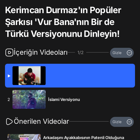
Kerimcan Durmaz'ın Popüler
Şarkısı 'Vur Bana'nın Bir de
Türkü Versiyonunu Dinleyin!
İçeriğin Videoları
1/2
Gizle
▶
2
İslami Versiyonu
Önerilen Videolar
Gizle
Arkadaşını Ayakkabısının Patenli Olduğuna