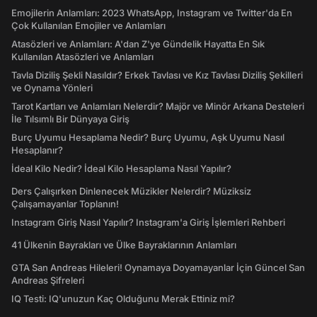
Emojilerin Anlamları: 2023 WhatsApp, Instagram ve Twitter'da En
Çok Kullanılan Emojiler ve Anlamları
Atasözleri ve Anlamları: A'dan Z'ye Gündelik Hayatta En Sık
Kullanılan Atasözleri ve Anlamları
Tavla Diziliş Şekli Nasıldır? Erkek Tavlası ve Kız Tavlası Diziliş Şekilleri
ve Oynama Yönleri
Tarot Kartları ve Anlamları Nelerdir? Majör ve Minör Arkana Desteleri
İle Tılsımlı Bir Dünyaya Giriş
Burç Uyumu Hesaplama Nedir? Burç Uyumu, Aşk Uyumu Nasıl
Hesaplanır?
İdeal Kilo Nedir? İdeal Kilo Hesaplama Nasıl Yapılır?
Ders Çalışırken Dinlenecek Müzikler Nelerdir? Müziksiz
Çalışamayanlar Toplanın!
Instagram Giriş Nasıl Yapılır? Instagram'a Giriş İşlemleri Rehberi
41 Ülkenin Bayrakları ve Ülke Bayraklarının Anlamları
GTA San Andreas Hileleri! Oynamaya Doyamayanlar İçin Güncel San
Andreas Şifreleri
IQ Testi: IQ'unuzun Kaç Olduğunu Merak Ettiniz mi?