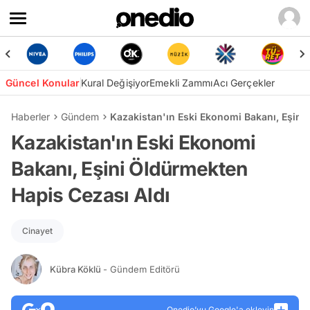
Güncel Konular
Kural Değişiyor
Emekli Zammı
Acı Gerçekler
Haberler
Gündem
Kazakistan'ın Eski Ekonomi Bakanı, Eşini
Kazakistan'ın Eski Ekonomi
Bakanı, Eşini Öldürmekten
Hapis Cezası Aldı
Cinayet
Kübra Köklü
- Gündem Editörü
Onedio’yu Google'a ekleyin