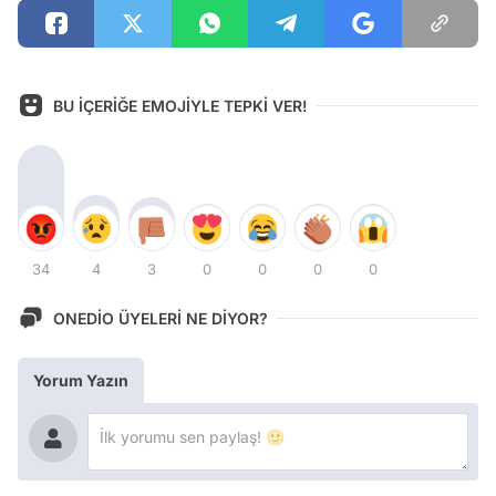
BU İÇERİĞE EMOJİYLE TEPKİ VER!
34
4
3
0
0
0
0
ONEDİO ÜYELERİ NE DİYOR?
Yorum Yazın