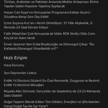
Türkiye, Arabistan ve Pakistan Arasında Mekke Anlaşması: Birine
Yapılan Saldırı Hepsine Yapılmış Sayılacak
Hasan Can Kaya’nın Konuşanlar Programına Katılan Seyirci
Gözaltına Alınıp Sınır Dışı Edildi
İçme Suyuna Kur'an-ı Kerim Dinletiliyor: 31 Yıllık Alışkanlık, O
İlimizde 24 Saat Devam Ediyor
Fatih Altaylı’dan Çok Konuşulacak İddia: ROK İtirafçı Oldu Cem
Küçük’ün Adını Verdi
Enver Aysever'den Erdal Beşikçioğlu ve Etimesgut Çıkışı: “Bu
Kafalarla Etimesgut Yönetilebilir mi?”
Hızlı Erişim
Hava Durumu
Son Depremler Listesi
Evlilik Yıl Dönümü Sözleri! En Özel Romantik, Duygusal ve Resimli
Evlilik Yıl dönümü Mesajları
Rüyada Altın Görmek: Gerçekler de Saadetiniz de Çil Çil Altınlarda
Saklı Olabilir!
Doğal Taşların Merak Edilen Tüm Etkileri, Enerjileri ve Şifa Alanları:
Hangi Doğal Taş Ne İşe Yarar?