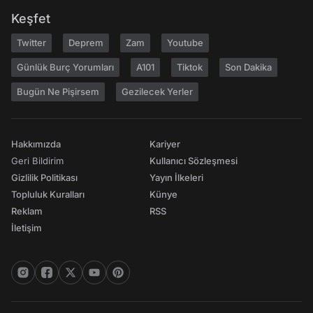
Keşfet
Twitter
Deprem
Zam
Youtube
Günlük Burç Yorumları
A101
Tiktok
Son Dakika
Bugün Ne Pişirsem
Gezilecek Yerler
Hakkımızda
Kariyer
Geri Bildirim
Kullanıcı Sözleşmesi
Gizlilik Politikası
Yayın İlkeleri
Topluluk Kuralları
Künye
Reklam
RSS
İletişim