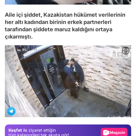
Aile içi şiddet, Kazakistan hükümet verilerinin
her altı kadından birinin erkek partnerleri
tarafından şiddete maruz kaldığını ortaya
çıkarmıştı.
Video
Test
Gündem
Magazin
Keşfet
ile ziyaret ettiğin
Video
tüm kategorileri tek akışta gör!