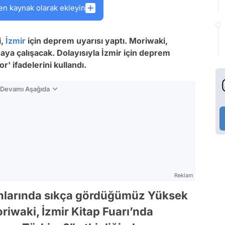
en kaynak olarak ekleyin
i,
İzmir
için deprem uyarısı yaptı. Moriwaki,
maya çalışacak. Dolayısıyla İzmir için deprem
yor
' ifadelerini kullandı.
n Devamı Aşağıda
Reklam
nlarında sıkça gördüğümüz Yüksek
riwaki, İzmir Kitap Fuarı’nda