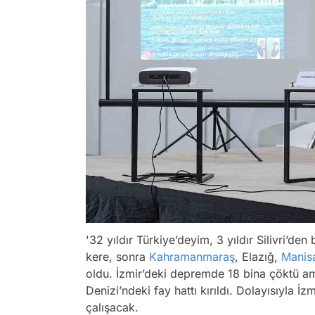
'32 yıldır Türkiye’deyim, 3 yıldır Silivri’d
kere, sonra
Kahramanmaraş
, Elazığ,
Manis
oldu. İzmir’deki depremde 18 bina çöktü ama
Denizi’ndeki fay hattı kırıldı. Dolayısıyla İ
çalışacak.