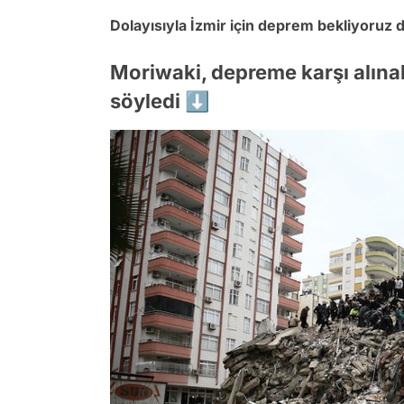
Dolayısıyla İzmir için deprem bekliyoruz di
Moriwaki, depreme karşı alınab
söyledi ⬇️