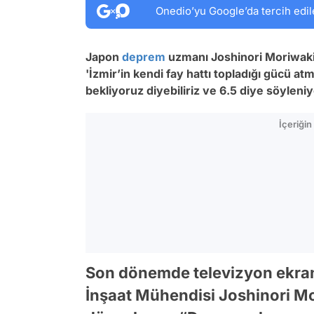
Onedio’yu Google’da tercih edil
Japon
deprem
uzmanı Joshinori Moriwak
'
İzmir’in kendi fay hattı topladığı gücü at
bekliyoruz diyebiliriz ve 6.5 diye söyleni
İçeriği
Son dönemde televizyon ekra
İnşaat Mühendisi Joshinori Mo