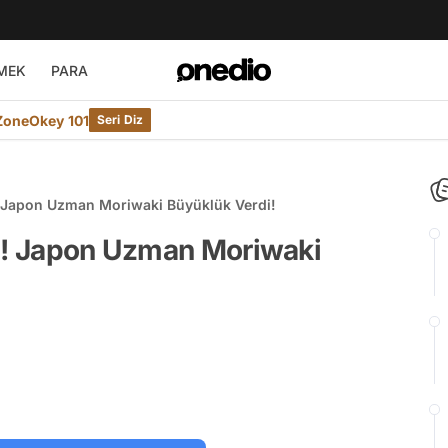
MEK
PARA
ZoneOkey 101
Seri Diz
! Japon Uzman Moriwaki Büyüklük Verdi!
sı! Japon Uzman Moriwaki