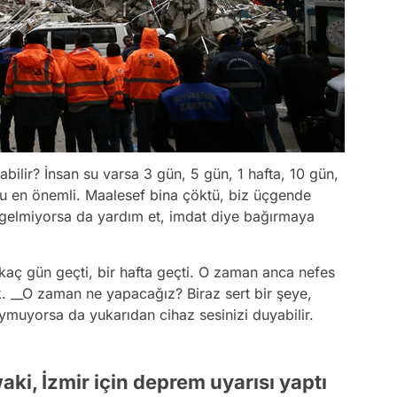
bilir? İnsan su varsa 3 gün, 5 gün, 1 hafta, 10 gün,
 su en önemli. Maalesef bina çöktü, biz üçgende
gelmiyorsa da yardım et, imdat diye bağırmaya
aç gün geçti, bir hafta geçti. O zaman anca nefes
k. __O zaman ne yapacağız? Biraz sert bir şeye,
ymuyorsa da yukarıdan cihaz sesinizi duyabilir.
i, İzmir için deprem uyarısı yaptı