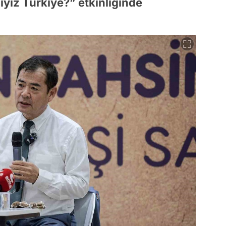
yız Türkiye?” etkinliğinde