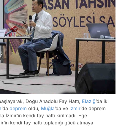
en başlayarak, Doğu Anadolu Fay Hattı,
Elazığ
’da iki
a
’da
deprem
oldu,
Muğla
’da ve
İzmir
’de deprem
 İzmir’in kendi fay hattı kırılmadı, Ege
zmir’in kendi fay hattı topladığı gücü atmaya