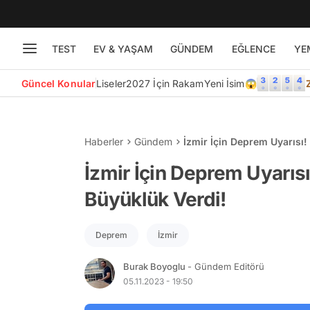
TEST
EV & YAŞAM
GÜNDEM
EĞLENCE
YE
Güncel Konular
Liseler
2027 İçin Rakam
Yeni İsim😱
Haberler
Gündem
İzmir İçin Deprem Uyarısı
İzmir İçin Deprem Uyarı
Büyüklük Verdi!
Deprem
İzmir
Burak Boyoglu
- Gündem Editörü
05.11.2023 - 19:50