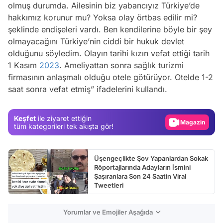
olmuş durumda. Ailesinin biz yabancıyız Türkiye’de
hakkımız korunur mu? Yoksa olay örtbas edilir mi?
şeklinde endişeleri vardı. Ben kendilerine böyle bir şey
olmayacağını Türkiye’nin ciddi bir hukuk devlet
olduğunu söyledim. Olayın tarihi kızın vefat ettiği tarih
Video
1 Kasım
2023
. Ameliyattan sonra sağlık turizmi
firmasının anlaşmalı olduğu otele götürüyor. Otelde 1-2
Test
saat sonra vefat etmiş” ifadelerini kullandı.
Gündem
Magazin
Keşfet
ile ziyaret ettiğin
tüm kategorileri tek akışta gör!
Video
Test
Üşengeçlikte Şov Yapanlardan Sokak
Röportajlarında Adayların İsmini
Şaşıranlara Son 24 Saatin Viral
Tweetleri
Yorumlar ve Emojiler Aşağıda