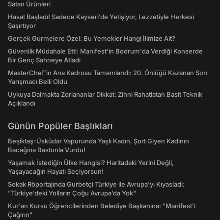
Satan Ürünleri
Hasat Başladı! Sadece Kayseri’de Yetişiyor, Lezzetiyle Herkesi
Şaşırtıyor
Gerçek Gurmelere Özel: Bu Yemekler Hangi İlimize Ait?
Güvenlik Müdahale Etti: Manifest'in Bodrum'da Verdiği Konserde
Bir Genç Sahneye Atladı
MasterChef’in Ana Kadrosu Tamamlandı: 20. Önlüğü Kazanan Son
Yarışmacı Belli Oldu
Uykuya Dalmakta Zorlananlar Dikkat: Zihni Rahatlatan Basit Teknik
Açıklandı
Günün Popüler Başlıkları
Beşiktaş-Üsküdar Vapurunda Yaşlı Kadın, Şort Giyen Kadının
Bacağına Bastonla Vurdu!
Yaşamak İstediğin Ülke Hangisi? Haritadaki Yerini Değil,
Yaşayacağın Hayatı Seçiyorsun!
Sokak Röportajında Gurbetçi Türkiye ile Avrupa'yı Kıyasladı:
"Türkiye’deki Yolların Çoğu Avrupa’da Yok"
Kur'an Kursu Öğrencilerinden Belediye Başkanına: "Manifest’i
Çağırın"