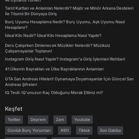
ve Oynama Yönleri
Tarot Kartları ve Anlamları Nelerdir? Majör ve Minör Arkana Desteleri
İle Tılsımlı Bir Dünyaya Giriş
Burç Uyumu Hesaplama Nedir? Burç Uyumu, Aşk Uyumu Nasıl
Hesaplanır?
İdeal Kilo Nedir? İdeal Kilo Hesaplama Nasıl Yapılır?
Ders Çalışırken Dinlenecek Müzikler Nelerdir? Müziksiz
Çalışamayanlar Toplanın!
Instagram Giriş Nasıl Yapılır? Instagram'a Giriş İşlemleri Rehberi
41 Ülkenin Bayrakları ve Ülke Bayraklarının Anlamları
GTA San Andreas Hileleri! Oynamaya Doyamayanlar İçin Güncel San
Andreas Şifreleri
IQ Testi: IQ'unuzun Kaç Olduğunu Merak Ettiniz mi?
Keşfet
Twitter
Deprem
Zam
Youtube
Günlük Burç Yorumları
A101
Tiktok
Son Dakika