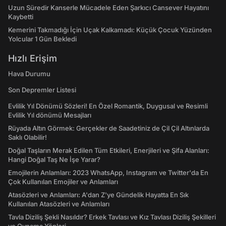
Uzun Süredir Kanserle Mücadele Eden Şarkıcı Cansever Hayatını
Kaybetti
Kemerini Takmadığı İçin Uçak Kalkamadı: Küçük Çocuk Yüzünden
Yolcular 1 Gün Bekledi
Hızlı Erişim
Hava Durumu
Son Depremler Listesi
Evlilik Yıl Dönümü Sözleri! En Özel Romantik, Duygusal ve Resimli
Evlilik Yıl dönümü Mesajları
Rüyada Altın Görmek: Gerçekler de Saadetiniz de Çil Çil Altınlarda
Saklı Olabilir!
Doğal Taşların Merak Edilen Tüm Etkileri, Enerjileri ve Şifa Alanları:
Hangi Doğal Taş Ne İşe Yarar?
Emojilerin Anlamları: 2023 WhatsApp, Instagram ve Twitter'da En
Çok Kullanılan Emojiler ve Anlamları
Atasözleri ve Anlamları: A'dan Z'ye Gündelik Hayatta En Sık
Kullanılan Atasözleri ve Anlamları
Tavla Diziliş Şekli Nasıldır? Erkek Tavlası ve Kız Tavlası Diziliş Şekilleri