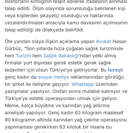
doktorların kimliğinin tespit edilerek ifadesinin alınması
talep edildi. Ölüm olayında sorumluluğu belirlenen kişi
veya kişilerden şikayetçi olunduğu ve haklarında
cezalandırılmaları amacıyla kamu davasının açılmasının
talep edildiği de dilekçede belirtildi.
Öte yandan olaya ilişkin açıklama yapan
Avukat
Hasan
Gürbüz, “Son yıllarda hızla çoğalan sağlık turizminde
hem
Turizm
hem
Sağlık Bakanlığı
’ndan yetki almış
firmalar yurt dışından gerek estetik gerek sağlık
tedavileri için olsun Türkiye’ye getiriyorlar. Bu
İsveç
li
genç kadın da
sosyal medya
reklamlarından gördüğü
bir şirket ile iletişime geçiyor.
Whatsapp
üzerinden
yazışmalar yapılıyor. Ondan sonra mutabık kalınıyor ve
Türkiye’ye estetik operasyonları olmak için geliyor.
Meme, kalça büyütme ve karından yağ aldırma
ameliyatı yapılıyor. Genç kadın 63 kilogram maalesef
90 kilogramın altında karından yağ çekme operasyonu
yapılmaması gerekirken 63 kiloluk bir insana bu