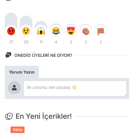
37
28
11
4
3
3
2
ONEDİO ÜYELERİ NE DİYOR?
Yorum Yazın
En Yeni İçerikler!
Vitrin