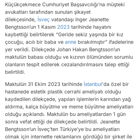
Küçükçekmece Cumhuriyet Başsavcılığı‘na müşteki
avukatları tarafından sunulan şikayet
dilekçesinde,
İsveç
vatandaşı Inger Jeanette
Bengtsson’un 1 Kasım
2023
tarihinde hayatını
kaybettiği belirtilerek “Geride sekiz yaşında bir kız
çocuğu, acılı bir baba ve
anne
bırakılmıştır” ifadelerine
yer verildi. Dilekçede Johan Hakan Bengtsson’un
maktulün babası olduğu ve kızının ölümünden sorumlu
olanların tespit edilerek cezalandırılmasını talep ettiği
belirtildi.
Maktulün 31 Ekim 2023 tarihinde
İstanbul
'da özel bir
hastanede estetik plastik cerrahi ameliyatı olduğu
kaydedilen dilekçede, yapılan işlemlerin karından yağ
aldırma, kalça büyütme ve meme büyütme ameliyatları
olduğu açıklandı. Maktulün bu ameliyatlardan 1 gün
sonra vefat ettiği de dilekçede belirtildi. Jeanette
Bengtsson’un İsveç’ten Türkiye’ye bu ameliyatları
olmak için internette reklamlarını gördüğü bir şirket ile