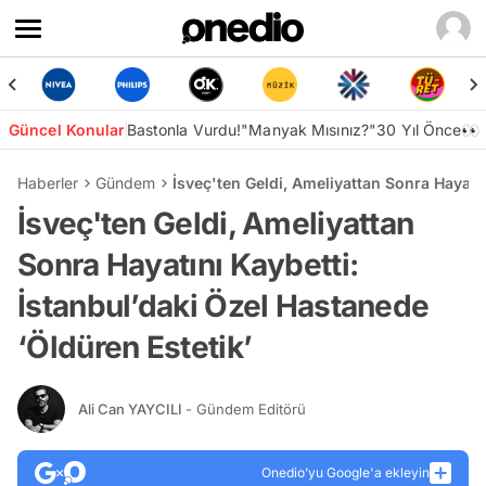
Güncel Konular
Bastonla Vurdu!
"Manyak Mısınız?"
30 Yıl Önce👀
Haberler
Gündem
İsveç'ten Geldi, Ameliyattan Sonra Hayatın
İsveç'ten Geldi, Ameliyattan
Sonra Hayatını Kaybetti:
İstanbul’daki Özel Hastanede
‘Öldüren Estetik’
Ali Can YAYCILI
- Gündem Editörü
Onedio’yu Google'a ekleyin