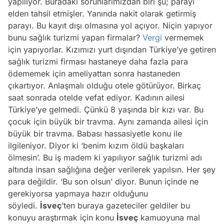
yapılıyor. Buradaki sorunlarımızdan biri şu; parayı
elden tahsil etmişler. Yanında nakit olarak getirmiş
parayı. Bu kayıt dışı olmasına yol açıyor. Niçin yapıyor
bunu sağlık turizmi yapan firmalar?
Vergi
vermemek
için yapıyorlar. Kızımızı yurt dışından Türkiye’ye getiren
sağlık turizmi firması hastaneye daha fazla para
ödememek için ameliyattan sonra hastaneden
çıkartıyor. Anlaşmalı olduğu otele götürüyor. Birkaç
saat sonrada otelde vefat ediyor. Kadının ailesi
Türkiye’ye gelmedi. Çünkü 8 yaşında bir kızı var. Bu
çocuk için büyük bir travma. Aynı zamanda ailesi için
büyük bir travma. Babası hassasiyetle konu ile
ilgileniyor. Diyor ki ‘benim kızım öldü başkaları
ölmesin’. Bu iş madem ki yapılıyor sağlık turizmi adı
altında insan sağlığına değer verilerek yapılsın. Her şey
para değildir. ‘Bu son olsun’ diyor. Bunun içinde ne
gerekiyorsa yapmaya hazır olduğunu
söyledi.
İsveç
’ten buraya gazeteciler geldiler bu
konuyu araştırmak için konu
İsveç
kamuoyuna mal