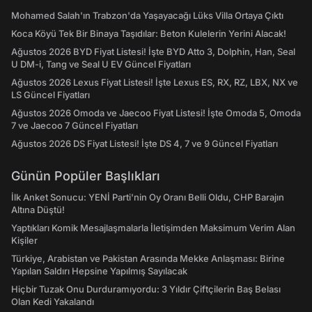
Mohamed Salah'ın Trabzon'da Yaşayacağı Lüks Villa Ortaya Çıktı
Koca Köyü Tek Bir Binaya Taşıdılar: Beton Kulelerin Yerini Alacak!
Ağustos 2026 BYD Fiyat Listesi! İşte BYD Atto 3, Dolphin, Han, Seal
U DM-i, Tang ve Seal U EV Güncel Fiyatları
Ağustos 2026 Lexus Fiyat Listesi! İşte Lexus ES, RX, RZ, LBX, NX ve
LS Güncel Fiyatları
Ağustos 2026 Omoda ve Jaecoo Fiyat Listesi! İşte Omoda 5, Omoda
7 ve Jaecoo 7 Güncel Fiyatları
Ağustos 2026 DS Fiyat Listesi! İşte DS 4, 7 ve 9 Güncel Fiyatları
Günün Popüler Başlıkları
İlk Anket Sonucu: YENİ Parti'nin Oy Oranı Belli Oldu, CHP Barajın
Altına Düştü!
Yaptıkları Komik Mesajlaşmalarla İletişimden Maksimum Verim Alan
Kişiler
Türkiye, Arabistan ve Pakistan Arasında Mekke Anlaşması: Birine
Yapılan Saldırı Hepsine Yapılmış Sayılacak
Hiçbir Tuzak Onu Durduramıyordu: 3 Yıldır Çiftçilerin Baş Belası
Olan Kedi Yakalandı