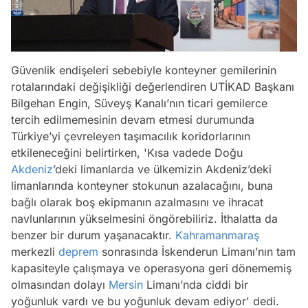
Güvenlik endişeleri sebebiyle konteyner gemilerinin
rotalarındaki değişikliği değerlendiren UTİKAD Başkanı
Bilgehan Engin, Süveyş Kanalı’nın ticari gemilerce
tercih edilmemesinin devam etmesi durumunda
Türkiye’yi çevreleyen taşımacılık koridorlarının
etkileneceğini belirtirken, 'Kısa vadede Doğu
Akdeniz
’deki limanlarda ve ülkemizin Akdeniz’deki
limanlarında konteyner stokunun azalacağını, buna
bağlı olarak boş ekipmanın azalmasını ve ihracat
navlunlarının yükselmesini öngörebiliriz. İthalatta da
benzer bir durum yaşanacaktır.
Kahramanmaraş
merkezli
deprem
sonrasında İskenderun Limanı’nın tam
kapasiteyle çalışmaya ve operasyona geri dönememiş
olmasından dolayı
Mersin
Limanı’nda ciddi bir
yoğunluk vardı ve bu yoğunluk devam ediyor' dedi.