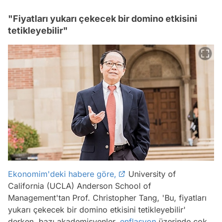
"Fiyatları yukarı çekecek bir domino etkisini
tetikleyebilir"
Ekonomim'deki habere göre,
University of
California (UCLA) Anderson School of
Management'tan Prof. Christopher Tang, 'Bu, fiyatları
yukarı çekecek bir domino etkisini tetikleyebilir'
derken, bazı akademisyenler,
enflasyon
üzerinde çok