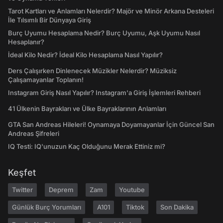
Tarot Kartları ve Anlamları Nelerdir? Majör ve Minör Arkana Desteleri
İle Tılsımlı Bir Dünyaya Giriş
Burç Uyumu Hesaplama Nedir? Burç Uyumu, Aşk Uyumu Nasıl
Hesaplanır?
İdeal Kilo Nedir? İdeal Kilo Hesaplama Nasıl Yapılır?
Ders Çalışırken Dinlenecek Müzikler Nelerdir? Müziksiz
Çalışamayanlar Toplanın!
Instagram Giriş Nasıl Yapılır? Instagram'a Giriş İşlemleri Rehberi
41 Ülkenin Bayrakları ve Ülke Bayraklarının Anlamları
GTA San Andreas Hileleri! Oynamaya Doyamayanlar İçin Güncel San
Andreas Şifreleri
IQ Testi: IQ'unuzun Kaç Olduğunu Merak Ettiniz mi?
Keşfet
Twitter
Deprem
Zam
Youtube
Günlük Burç Yorumları
A101
Tiktok
Son Dakika