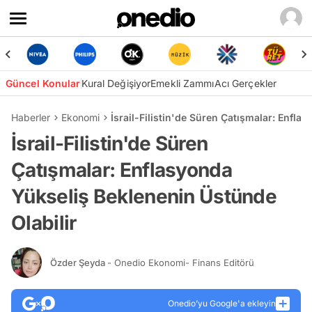
Güncel Konular
Kural Değişiyor
Emekli Zammı
Acı Gerçekler
Haberler
Ekonomi
İsrail-Filistin'de Süren Çatışmalar: Enfla
İsrail-Filistin'de Süren
Çatışmalar: Enflasyonda
Yükseliş Beklenenin Üstünde
Olabilir
Özder Şeyda
- Onedio Ekonomi- Finans Editörü
Onedio’yu Google'a ekleyin