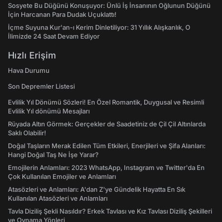
Sosyete Bu Düğünü Konuşuyor: Ünlü İş İnsanının Oğlunun Düğünü
İçin Harcanan Para Dudak Uçuklattı!
İçme Suyuna Kur'an-ı Kerim Dinletiliyor: 31 Yıllık Alışkanlık, O
İlimizde 24 Saat Devam Ediyor
Hızlı Erişim
Hava Durumu
Son Depremler Listesi
Evlilik Yıl Dönümü Sözleri! En Özel Romantik, Duygusal ve Resimli
Evlilik Yıl dönümü Mesajları
Rüyada Altın Görmek: Gerçekler de Saadetiniz de Çil Çil Altınlarda
Saklı Olabilir!
Doğal Taşların Merak Edilen Tüm Etkileri, Enerjileri ve Şifa Alanları:
Hangi Doğal Taş Ne İşe Yarar?
Emojilerin Anlamları: 2023 WhatsApp, Instagram ve Twitter'da En
Çok Kullanılan Emojiler ve Anlamları
Atasözleri ve Anlamları: A'dan Z'ye Gündelik Hayatta En Sık
Kullanılan Atasözleri ve Anlamları
Tavla Diziliş Şekli Nasıldır? Erkek Tavlası ve Kız Tavlası Diziliş Şekilleri
ve Oynama Yönleri