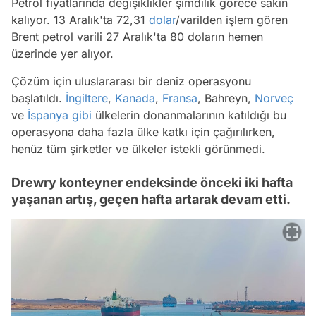
Petrol fiyatlarında değişiklikler şimdilik görece sakin
kalıyor. 13 Aralık'ta 72,31
dolar
/varilden işlem gören
Brent petrol varili 27 Aralık'ta 80 doların hemen
üzerinde yer alıyor.
Çözüm için uluslararası bir deniz operasyonu
başlatıldı.
İngiltere
,
Kanada
,
Fransa
, Bahreyn,
Norveç
ve
İspanya
gibi
ülkelerin donanmalarının katıldığı bu
operasyona daha fazla ülke katkı için çağırılırken,
henüz tüm şirketler ve ülkeler istekli görünmedi.
Drewry konteyner endeksinde önceki iki hafta
yaşanan artış, geçen hafta artarak devam etti.