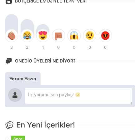
BU İÇERİĞE EMOJİYLE TEPKİ VER!
3
2
1
0
0
0
0
ONEDİO ÜYELERİ NE DİYOR?
Yorum Yazın
En Yeni İçerikler!
Spor