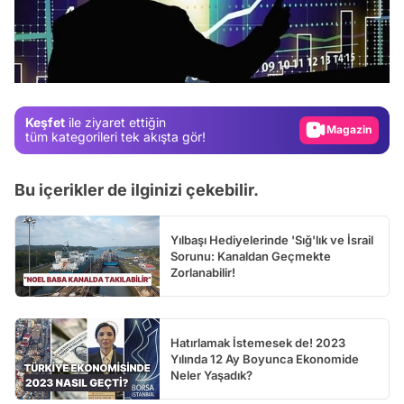
Video
Test
Gündem
Magazin
Keşfet
ile ziyaret ettiğin
Video
tüm kategorileri tek akışta gör!
Test
Bu içerikler de ilginizi çekebilir.
Yılbaşı Hediyelerinde 'Sığ'lık ve İsrail
Sorunu: Kanaldan Geçmekte
Zorlanabilir!
Hatırlamak İstemesek de! 2023
Yılında 12 Ay Boyunca Ekonomide
Neler Yaşadık?