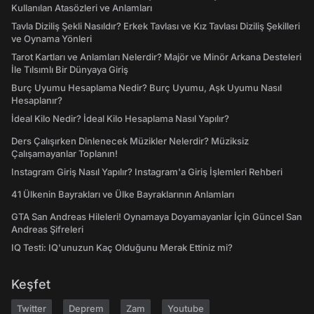
Kullanılan Atasözleri ve Anlamları
Tavla Diziliş Şekli Nasıldır? Erkek Tavlası ve Kız Tavlası Diziliş Şekilleri
ve Oynama Yönleri
Tarot Kartları ve Anlamları Nelerdir? Majör ve Minör Arkana Desteleri
İle Tılsımlı Bir Dünyaya Giriş
Burç Uyumu Hesaplama Nedir? Burç Uyumu, Aşk Uyumu Nasıl
Hesaplanır?
İdeal Kilo Nedir? İdeal Kilo Hesaplama Nasıl Yapılır?
Ders Çalışırken Dinlenecek Müzikler Nelerdir? Müziksiz
Çalışamayanlar Toplanın!
Instagram Giriş Nasıl Yapılır? Instagram'a Giriş İşlemleri Rehberi
41 Ülkenin Bayrakları ve Ülke Bayraklarının Anlamları
GTA San Andreas Hileleri! Oynamaya Doyamayanlar İçin Güncel San
Andreas Şifreleri
IQ Testi: IQ'unuzun Kaç Olduğunu Merak Ettiniz mi?
Keşfet
Twitter
Deprem
Zam
Youtube