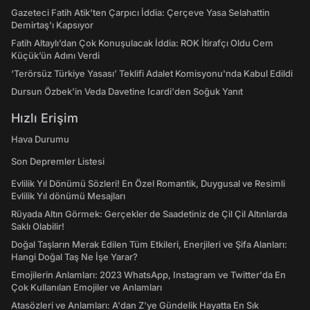
Gazeteci Fatih Atik'ten Çarpıcı İddia: Çerçeve Yasa Selahattin
Demirtaş'ı Kapsıyor
Fatih Altaylı’dan Çok Konuşulacak İddia: ROK İtirafçı Oldu Cem
Küçük’ün Adını Verdi
‘Terörsüz Türkiye Yasası’ Teklifi Adalet Komisyonu'nda Kabul Edildi
Dursun Özbek'in Veda Davetine Icardi'den Soğuk Yanıt
Hızlı Erişim
Hava Durumu
Son Depremler Listesi
Evlilik Yıl Dönümü Sözleri! En Özel Romantik, Duygusal ve Resimli
Evlilik Yıl dönümü Mesajları
Rüyada Altın Görmek: Gerçekler de Saadetiniz de Çil Çil Altınlarda
Saklı Olabilir!
Doğal Taşların Merak Edilen Tüm Etkileri, Enerjileri ve Şifa Alanları:
Hangi Doğal Taş Ne İşe Yarar?
Emojilerin Anlamları: 2023 WhatsApp, Instagram ve Twitter'da En
Çok Kullanılan Emojiler ve Anlamları
Atasözleri ve Anlamları: A'dan Z'ye Gündelik Hayatta En Sık