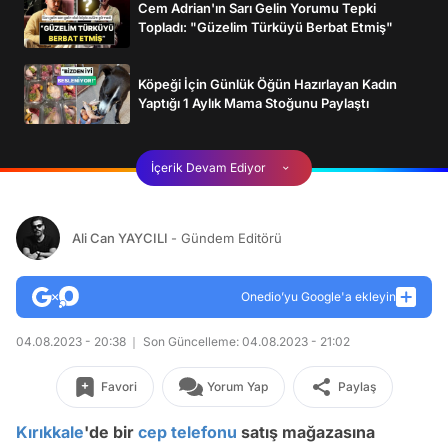
Cem Adrian'ın Sarı Gelin Yorumu Tepki
Topladı: "Güzelim Türküyü Berbat Etmiş"
Köpeği İçin Günlük Öğün Hazırlayan Kadın
Yaptığı 1 Aylık Mama Stoğunu Paylaştı
İçerik Devam Ediyor
Ali Can YAYCILI
- Gündem Editörü
Onedio’yu Google'a ekleyin
04.08.2023 - 20:38
Son Güncelleme: 04.08.2023 - 21:02
Favori
Yorum Yap
Paylaş
Kırıkkale
'de bir
cep telefonu
satış mağazasına