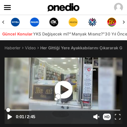
Güncel Konular
YKS Değişecek mi?
"Manyak Mısınız?"
30 Yıl Önc
Haberler
Video
Her Gittiği Yere Ayakkabılarını Çıkararak Gir
0:01
/
2:45