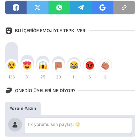
BU İÇERİĞE EMOJİYLE TEPKİ VER!
136
31
25
20
11
6
2
ONEDİO ÜYELERİ NE DİYOR?
Yorum Yazın