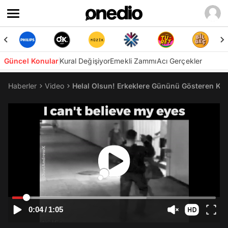
Güncel Konular
Kural Değişiyor
Emekli Zammı
Acı Gerçekler
Haberler
Video
Helal Olsun! Erkeklere Gününü Gösteren Kad
0:04
/
1:05