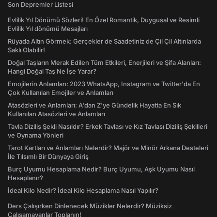
Son Depremler Listesi
Evlilik Yıl Dönümü Sözleri! En Özel Romantik, Duygusal ve Resimli
Evlilik Yıl dönümü Mesajları
Rüyada Altın Görmek: Gerçekler de Saadetiniz de Çil Çil Altınlarda
Saklı Olabilir!
Doğal Taşların Merak Edilen Tüm Etkileri, Enerjileri ve Şifa Alanları:
Hangi Doğal Taş Ne İşe Yarar?
Emojilerin Anlamları: 2023 WhatsApp, Instagram ve Twitter'da En
Çok Kullanılan Emojiler ve Anlamları
Atasözleri ve Anlamları: A'dan Z'ye Gündelik Hayatta En Sık
Kullanılan Atasözleri ve Anlamları
Tavla Diziliş Şekli Nasıldır? Erkek Tavlası ve Kız Tavlası Diziliş Şekilleri
ve Oynama Yönleri
Tarot Kartları ve Anlamları Nelerdir? Majör ve Minör Arkana Desteleri
İle Tılsımlı Bir Dünyaya Giriş
Burç Uyumu Hesaplama Nedir? Burç Uyumu, Aşk Uyumu Nasıl
Hesaplanır?
İdeal Kilo Nedir? İdeal Kilo Hesaplama Nasıl Yapılır?
Ders Çalışırken Dinlenecek Müzikler Nelerdir? Müziksiz
Çalışamayanlar Toplanın!