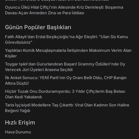
Oyuncu Ülkü Hilal Çiftçi'nin Ailesinde Kriz Derinleşti: Boşanma
Davası Açan Anneden Zina ve Para İddiası
Günün Popüler Başlıkları
Fatih Altaylı'dan Erdal Beşikçioğlu'na Ağır Eleştiri: "Ulan Siz Kamu
Görevlisisiniz"
Yaptıkları Komik Mesajlaşmalarla İletişimden Maksimum Verim Alan
Kişiler
Toygar Işıklı'dan Gururlandıran Başarı! Grammy Ödülleri'nde Oy
Verecek Jüri Üyeleri Arasına Seçildi
İlk Anket Sonucu: YENİ Parti'nin Oy Oranı Belli Oldu, CHP Barajın
Altına Düştü!
Hiçbir Tuzak Onu Durduramıyordu: 3 Yıldır Çiftçilerin Baş Belası
Olan Kedi Yakalandı
Tarla İşçisiydi Modellere Taş Çıkarttı: Viral Olan Kadının Son Haline
Beğeni Yağdı
Hızlı Erişim
Hava Durumu