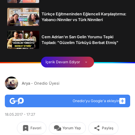
Türkçe Eğitmeninden Eğlenceli Karşılaştırma:
Yabancı Ninniler vs Türk Ninnileri
Cem Adrian'ın Sarı Gelin Yorumu Tepki
Topladı: "Güzelim Türküyü Berbat Etmiş"
İçerik Devam Ediyor
Arya
- Onedio Üyesi
Onedio’yu Google'a ekleyin
18.05.2017 - 17:27
Favori
Yorum Yap
Paylaş