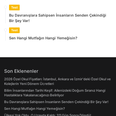
Test
Bu Davranışlara Sahipsen İnsanların Senden Çekindiği
Bir Şey Var!
Test
Sen Hangi Mutfağın Hangi Yemeğisin?
Son Eklenenler
2026 Özel Okul Fiyatları: İstanbul, Ankara ve İzmir'deki Özel Okul ve
Kolejlerin Yeni Dönem Ücretleri
Bilim İnsanlarından Tarihi Keşif: Ailenizdeki Doğum Sıranız Hangi
Hastalıklara Yakalanacağınızı Belirliyor
Bu Davranışlara Sahipsen İnsanların Senden Çekindiği Bir Şey Var!
Sen Hangi Mutfağın Hangi Yemeğisin?
Ülkesi Yok Oldu, O Uzayda Kaldı: 311 Gün Sonra Döndü!