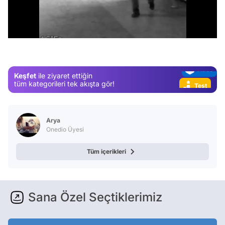
Test
/
Gündem
Magazin
Video
Keşfet
ile ziyaret ettiğin
Test
tüm kategorileri tek akışta gör!
Arya
Onedio Üyesi
Tüm içerikleri
Sana Özel Seçtiklerimiz