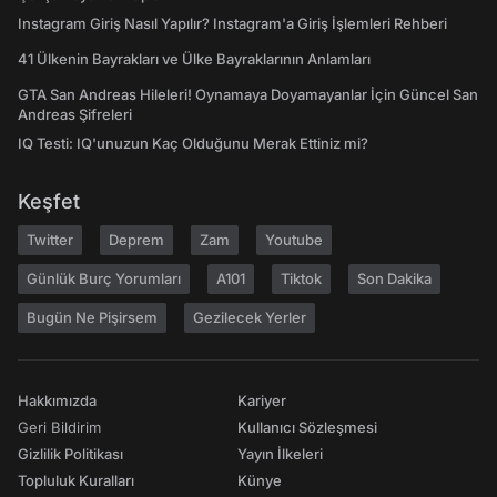
Instagram Giriş Nasıl Yapılır? Instagram'a Giriş İşlemleri Rehberi
41 Ülkenin Bayrakları ve Ülke Bayraklarının Anlamları
GTA San Andreas Hileleri! Oynamaya Doyamayanlar İçin Güncel San
Andreas Şifreleri
IQ Testi: IQ'unuzun Kaç Olduğunu Merak Ettiniz mi?
Keşfet
Twitter
Deprem
Zam
Youtube
Günlük Burç Yorumları
A101
Tiktok
Son Dakika
Bugün Ne Pişirsem
Gezilecek Yerler
Hakkımızda
Kariyer
Geri Bildirim
Kullanıcı Sözleşmesi
Gizlilik Politikası
Yayın İlkeleri
Topluluk Kuralları
Künye